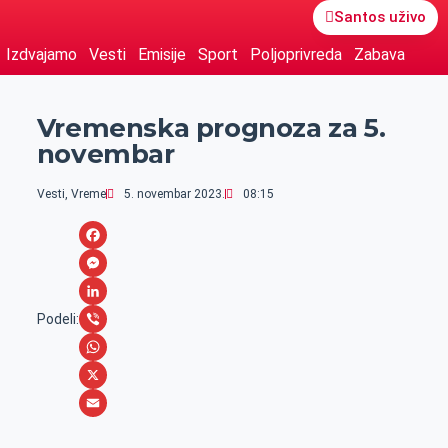
Santos uživo
Izdvajamo
Vesti
Emisije
Sport
Poljoprivreda
Zabava
Vremenska prognoza za 5.
novembar
Vesti
,
Vreme
5. novembar 2023.
08:15
F
a
M
c
e
L
Podeli:
e
s
i
V
b
s
n
i
W
o
e
k
b
h
X
o
n
e
e
a
E