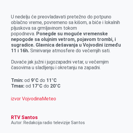
k
g
d
r
t
m
e
I
s
a
U nedelju će preovladavati pretežno do potpuno
r
n
A
i
oblačno vreme, povremeno sa kišom, a biće i lokalnih
pljuskova sa grmljavinom tokom
p
l
popodneva.
Ponegde su moguće vremenske
p
nepogode sa olujnim vetrom, pojavom trombi, i
sugradice. Glavnica dešavanja u Vojvodini između
11 i 16h.
Smirivanje atmosfere do večernjih sati.
Duvaće jak južni i jugozapadni vetar, u večernjim
časovima u sladljenju i okretanju na zapadni.
Tmin:
od
9°C
do
11°C
Tmax:
od
17°C
do
20°C
izvor VojvodinaMeteo
RTV Santos
Autor: Redakcija radio televizije Santos