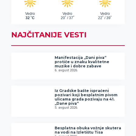
NAJČITANIJE VESTI
Manifestacija „Dani piva“
protiče u znaku kvalitetne
muzike i dobre zabave
6. avgust 2026.
Iz Gradske bašte ispraćeni
pozivari koji besplatnim pivom
ulicama grada pozivaju na 41.
„Dane piva“
5. avgust 2026.
Besplatna obuka vožnje skutera
na vodi na Izletištu Tisa