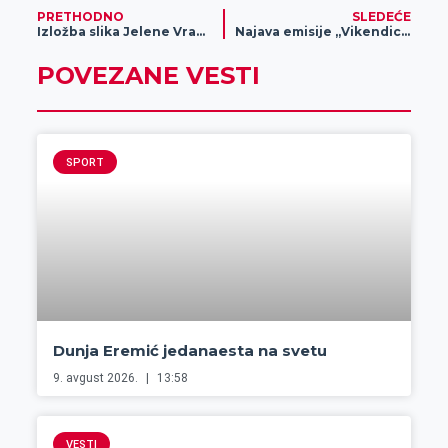
PRETHODNO
SLEDEĆE
Izložba slika Jelene Vragović „Carevo novo odelo“
Najava emisije „Vikendica“
POVEZANE VESTI
SPORT
Dunja Eremić jedanaesta na svetu
9. avgust 2026.
13:58
VESTI