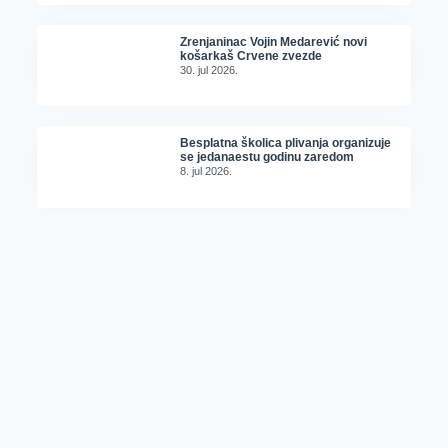
Zrenjaninac Vojin Medarević novi
košarkaš Crvene zvezde
30. jul 2026.
Besplatna školica plivanja organizuje
se jedanaestu godinu zaredom
8. jul 2026.