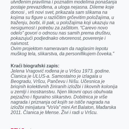
utvrđenim pravilima i poznatim modelima ponašanja
postaje prevaziđena, a uloga nejasna. Dileme koje
donosi , vrli novi svet, prikazala sam slikama na
kojima su figure u različitim grčevitim položajima, u
traženju, borbi, ili pak, u položajima koji ukazuju na
nesigurnost i potrebu za zaštitom. “Carevo novo
odelo” govori o odnosu nas samih prema društvu,
pokazujući podjednako otvorenost, poverenje i
naivnost.
Ovim projektom nameravam da naglasim lepotu
muškog tela, slikarstva, da personifikujem čoveka.”
Kraći biografski zapis:
Jelena Vragović rođena je u Vršcu 1973. godine.
Članica je ULUS-a. Samostalno je izlagala u
Beogradu, Vršcu, Pančevu i Nišu. Učesnica je
briojnih kolektivnih žiriranih izložbi i likovnih kolonija
u zemlji i inostranstvu. Njen likovni opus obuhvata
pejzažno i figuralno slikarstvo. Dobitnica je više
nagrada i priznanja od kojih se ističe nagrada na
izložbi minijatura “VoVa” mini Art Balaton, Mađarska
2011. Članica je Mense. Živi i radi u Vršcu.