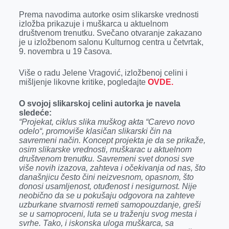
r
Prema navodima autorke osim slikarske vrednosti
izložba prikazuje i muškarca u aktuelnom
društvenom trenutku. Svečano otvaranje zakazano
je u izložbenom salonu Kulturnog centra u četvrtak,
9. novembra u 19 časova.
Više o radu Jelene Vragović, izložbenoj celini i
mišljenje likovne kritike, pogledajte
OVDE.
O svojoj slikarskoj celini autorka je navela
sledeće:
“Projekat, ciklus slika muškog akta “Carevo novo
odelo“, promoviše klasičan slikarski čin na
savremeni način. Koncept projekta je da se prikaže,
osim slikarske vrednosti, muškarac u aktuelnom
društvenom trenutku. Savremeni svet donosi sve
više novih izazova, zahteva i očekivanja od nas, što
današnjicu često čini neizvesnom, opasnom, što
donosi usamljenost, otuđenost i nesigurnost. Nije
neobično da se u pokušaju odgovora na zahteve
uzburkane stvarnosti remeti samopouzdanje, greši
se u samoproceni, luta se u traženju svog mesta i
svrhe. Tako, i iskonska uloga muškarca, sa