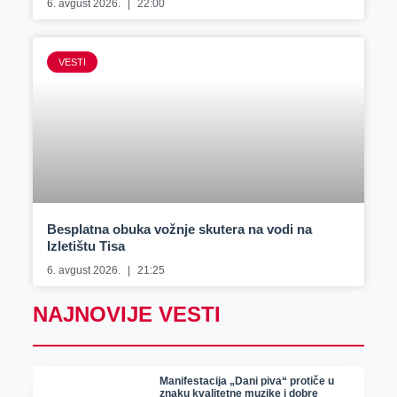
6. avgust 2026.
22:00
VESTI
Besplatna obuka vožnje skutera na vodi na
Izletištu Tisa
6. avgust 2026.
21:25
NAJNOVIJE VESTI
Manifestacija „Dani piva“ protiče u
znaku kvalitetne muzike i dobre