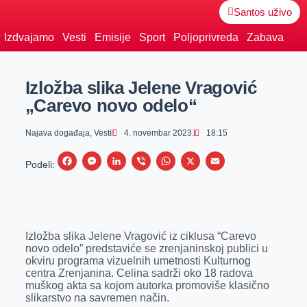
Santos uživo
Izdvajamo
Vesti
Emisije
Sport
Poljoprivreda
Zabava
Izložba slika Jelene Vragović
„Carevo novo odelo“
Najava događaja
,
Vesti
4. novembar 2023.
18:15
F
M
L
V
W
X
E
Podeli:
a
e
i
i
h
m
c
s
n
b
a
a
e
s
k
e
t
i
Izložba slika Jelene Vragović iz ciklusa “Carevo
b
e
e
r
s
l
novo odelo” predstaviće se zrenjaninskoj publici u
o
n
d
A
okviru programa vizuelnih umetnosti Kulturnog
centra Zrenjanina. Celina sadrži oko 18 radova
o
g
I
p
muškog akta sa kojom autorka promoviše klasično
k
e
n
p
slikarstvo na savremen način.