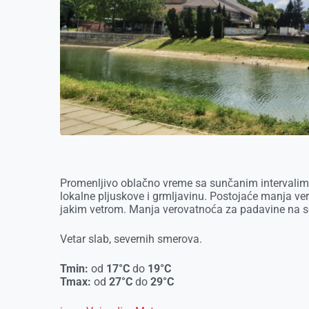
r
Promenljivo oblačno vreme sa sunčanim intervalima
lokalne pljuskove i grmljavinu. Postojaće manja v
jakim vetrom. Manja verovatnoća za padavine na se
Vetar slab, severnih smerova.
Tmin:
od
17°C
do
19°C
Tmax:
od
27°C
do
29°C