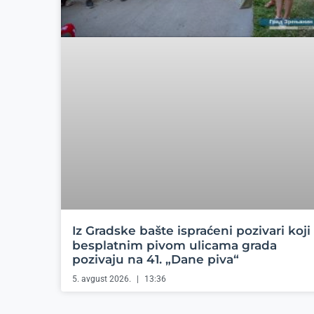
Iz Gradske bašte ispraćeni pozivari koji
besplatnim pivom ulicama grada
pozivaju na 41. „Dane piva“
5. avgust 2026.
13:36