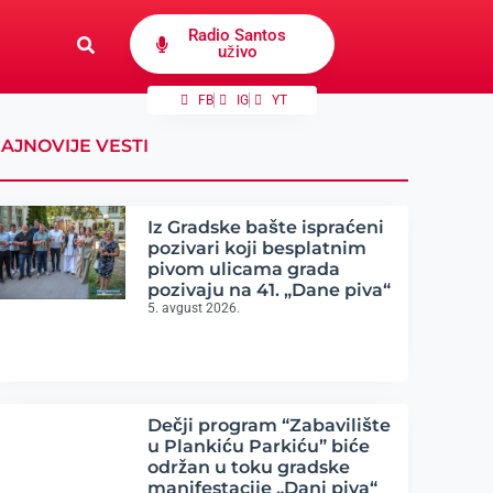
Radio Santos
uživo
FB
IG
YT
AJNOVIJE VESTI
Iz Gradske bašte ispraćeni
pozivari koji besplatnim
pivom ulicama grada
pozivaju na 41. „Dane piva“
5. avgust 2026.
Dečji program “Zabavilište
u Plankiću Parkiću” biće
održan u toku gradske
manifestacije „Dani piva“