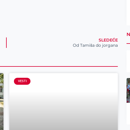
N
SLEDEĆE
Od Tamiša do jorgana
VESTI