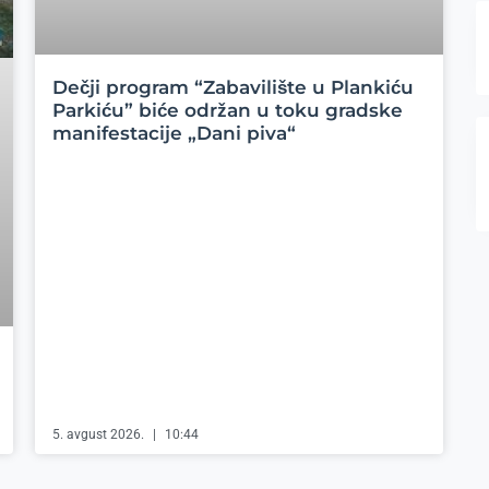
Dečji program “Zabavilište u Plankiću
Parkiću” biće održan u toku gradske
manifestacije „Dani piva“
5. avgust 2026.
10:44