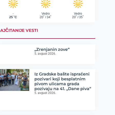
AJČITANIJE VESTI
„Zrenjanin zove“
5. avgust 2026.
Iz Gradske bašte ispraćeni
pozivari koji besplatnim
pivom ulicama grada
pozivaju na 41. „Dane piva“
5. avgust 2026.