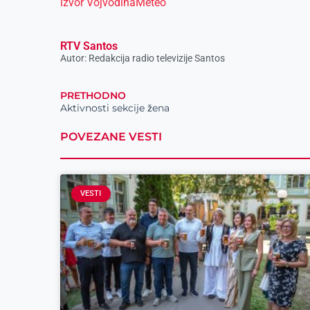
izvor VojvodinaMeteo
RTV Santos
Autor: Redakcija radio televizije Santos
PRETHODNO
Aktivnosti sekcije žena
POVEZANE VESTI
VESTI