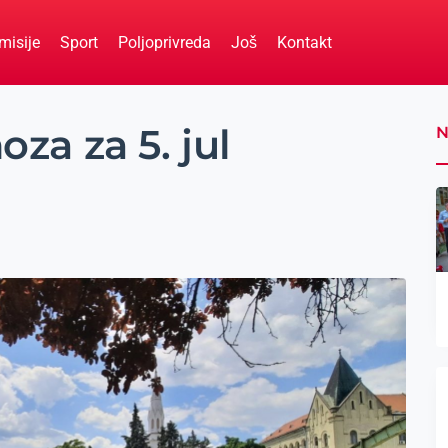
misije
Sport
Poljoprivreda
Još
Kontakt
a za 5. jul
N