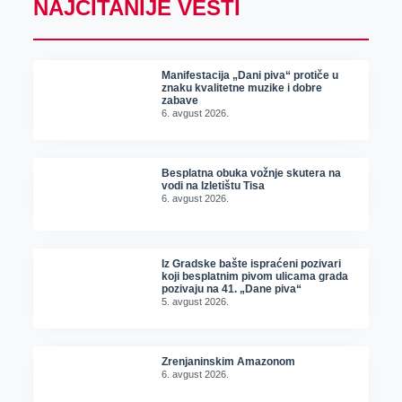
NAJČITANIJE VESTI
Manifestacija „Dani piva“ protiče u
znaku kvalitetne muzike i dobre
zabave
6. avgust 2026.
Besplatna obuka vožnje skutera na
vodi na Izletištu Tisa
6. avgust 2026.
Iz Gradske bašte ispraćeni pozivari
koji besplatnim pivom ulicama grada
pozivaju na 41. „Dane piva“
5. avgust 2026.
Zrenjaninskim Amazonom
6. avgust 2026.