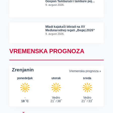
Gospon Tamburaši i tambure poj…
9. avgust 2026.
Mladi kajakaši blistali na XV
Međunarodnoj regati „Begej 2026“
9. avgust 2026.
VREMENSKA PROGNOZA