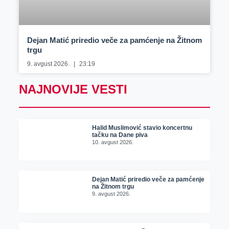
Dejan Matić priredio veče za pamćenje na Žitnom
trgu
9. avgust 2026.
23:19
NAJNOVIJE VESTI
Halid Muslimović stavio koncertnu
tačku na Dane piva
10. avgust 2026.
Dejan Matić priredio veče za pamćenje
na Žitnom trgu
9. avgust 2026.