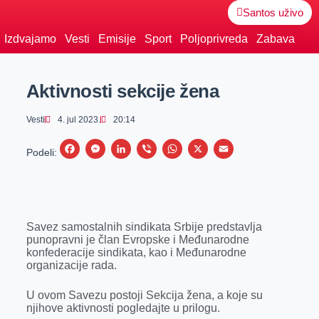
Santos uživo
Izdvajamo
Vesti
Emisije
Sport
Poljoprivreda
Zabava
Aktivnosti sekcije žena
Vesti
4. jul 2023.
20:14
F
M
L
V
W
X
E
Podeli:
a
e
i
i
h
m
c
s
n
b
a
a
e
s
k
e
t
i
Savez samostalnih sindikata Srbije predstavlja
b
e
e
r
s
l
punopravni je član Evropske i Međunarodne
o
n
d
A
konfederacije sindikata, kao i Međunarodne
organizacije rada.
o
g
I
p
k
e
n
p
U ovom Savezu postoji Sekcija žena, a koje su
njihove aktivnosti pogledajte u prilogu.
r