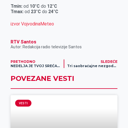
r
Tmin:
od
10°C
do
12°C
Tmax:
od
23°C
do
24°C
izvor VojvodinaMeteo
RTV Santos
Autor: Redakcija radio televizije Santos
PRETHODNO
SLEDEĆE
NEDELJA JE TVOJ SREĆAN DAN: Priključi se i PREUZMI SVOJ POKLON!
Tri saobraćajne nezgode tokom vikenda
POVEZANE VESTI
VESTI