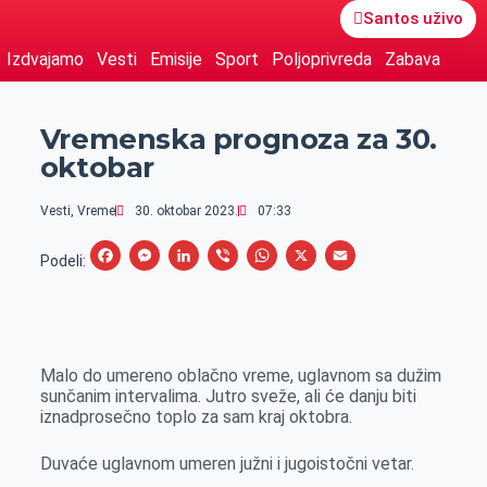
Santos uživo
Izdvajamo
Vesti
Emisije
Sport
Poljoprivreda
Zabava
Vremenska prognoza za 30.
oktobar
Vesti
,
Vreme
30. oktobar 2023.
07:33
F
M
L
V
W
X
E
Podeli:
a
e
i
i
h
m
c
s
n
b
a
a
e
s
k
e
t
i
Malo do umereno oblačno vreme, uglavnom sa dužim
b
e
e
r
s
l
sunčanim intervalima. Jutro sveže, ali će danju biti
o
n
d
A
iznadprosečno toplo za sam kraj oktobra.
o
g
I
p
Duvaće uglavnom umeren južni i jugoistočni vetar.
k
e
n
p