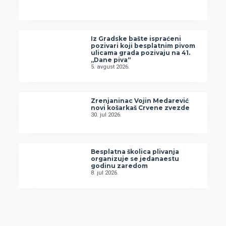
Iz Gradske bašte ispraćeni
pozivari koji besplatnim pivom
ulicama grada pozivaju na 41.
„Dane piva“
5. avgust 2026.
Zrenjaninac Vojin Medarević
novi košarkaš Crvene zvezde
30. jul 2026.
Besplatna školica plivanja
organizuje se jedanaestu
godinu zaredom
8. jul 2026.