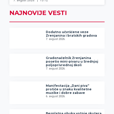
7. avgust 2026.
15:12
NAJNOVIJE VESTI
Dodatno učvršćene veze
Zrenjanina i bratskih gradova
7. avgust 2026.
Gradonačelnik Zrenjanina
posetio mini-pivaru u Srednjoj
poljoprivrednoj školi
7. avgust 2026.
Manifestacija „Dani piva“
protiče u znaku kvalitetne
muzike i dobre zabave
6. avgust 2026.
Besplatna obuka vožnje skutera