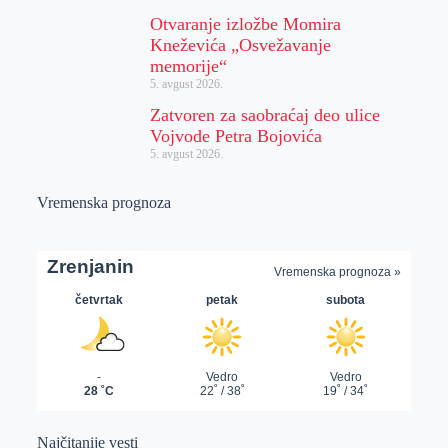
Otvaranje izložbe Momira
Kneževića „Osvežavanje
memorije“
5. avgust 2026.
Zatvoren za saobraćaj deo ulice
Vojvode Petra Bojovića
5. avgust 2026.
Vremenska prognoza
Najčitanije vesti