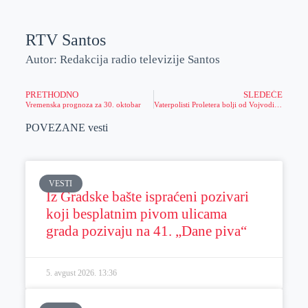
RTV Santos
Autor: Redakcija radio televizije Santos
PRETHODNO
SLEDEĆE
Vremenska prognoza za 30. oktobar
Vaterpolisti Proletera bolji od Vojvodine u Novom Sadu
POVEZANE vesti
VESTI
Iz Gradske bašte ispraćeni pozivari
koji besplatnim pivom ulicama
grada pozivaju na 41. „Dane piva“
5. avgust 2026.
13:36