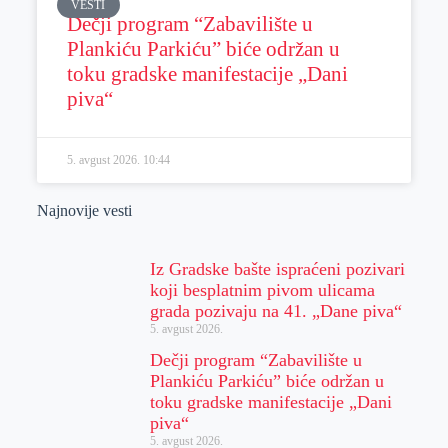
VESTI
Dečji program “Zabavilište u
Plankiću Parkiću” biće održan u
toku gradske manifestacije „Dani
piva“
5. avgust 2026.
10:44
Najnovije vesti
Iz Gradske bašte ispraćeni pozivari
koji besplatnim pivom ulicama
grada pozivaju na 41. „Dane piva“
5. avgust 2026.
Dečji program “Zabavilište u
Plankiću Parkiću” biće održan u
toku gradske manifestacije „Dani
piva“
5. avgust 2026.