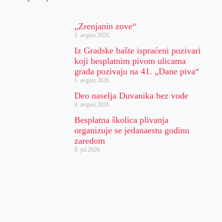
„Zrenjanin zove“
5. avgust 2026.
Iz Gradske bašte ispraćeni pozivari
koji besplatnim pivom ulicama
grada pozivaju na 41. „Dane piva“
5. avgust 2026.
Deo naselja Duvanika bez vode
4. avgust 2026.
Besplatna školica plivanja
organizuje se jedanaestu godinu
zaredom
8. jul 2026.