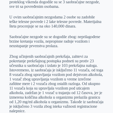
proteklog vikenda dogodile su se 3 saobraćajne nezgode,
r
n
A
i
sve tri sa povređenim osobama.
p
l
U ovim saobraćajnim nezgodama 2 osobe su zadobile
p
teške telesne povrede i 2 lake telesne povrede. Materijalna
šteta procenjuje se na oko 140,000 dinara.
Saobraćajne nezgode su se dogodile zbog: neprilagođene
brzine kretanja vozila, nepropisne radnje vozilom i
neustupanje prvenstva prolaza.
Zbog učinjenih saobraćajnih prekršaja, zahtevi za
pokretanje prekršajnog postupka podneti su protiv 23
učesnika u saobraćaju i izdato je 103 prekršajna naloga.
Istovremeno, iz saobraćaja je isključeno 11 vozača, od toga
8 vozača zbog upravljanja vozilom pod dejstvom alkohola,
1 vozač zbog upravljanja vozilom u vreme izrečene
zaštitne mere i 2 vozača zbog ostalih razloga. Od ukupno
11 vozača koja su upravljala vozilom pod uticajem
alkohola, zadržan je 1 vozač u trajanju od 12 časova, jer je
izmerena količina alkohola u organizmu prelazila granicu
od 1,20 mg/ml alkohola u organizmu. Takođe iz saobraćaja
je isključeno 3 vozila zbog isteka važnosti registracione
nalepnice.