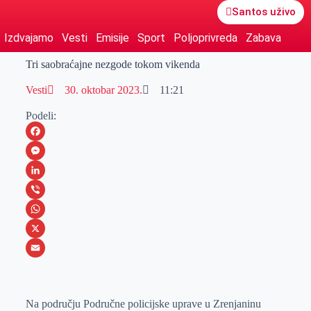
Santos uživo
Izdvajamo
Vesti
Emisije
Sport
Poljoprivreda
Zabava
Tri saobraćajne nezgode tokom vikenda
Vesti
30. oktobar 2023.
11:21
Podeli:
F
a
M
c
e
L
e
s
i
V
b
s
n
i
W
o
e
k
b
h
X
o
n
e
e
a
E
k
g
d
r
t
m
Na području Područne policijske uprave u Zrenjaninu
e
I
s
a