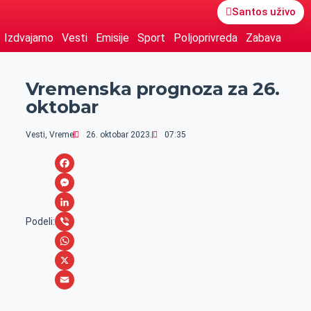
Santos uživo
Izdvajamo
Vesti
Emisije
Sport
Poljoprivreda
Zabava
Vremenska prognoza za 26.
oktobar
Vesti
,
Vreme
26. oktobar 2023.
07:35
F
a
M
c
e
L
Podeli:
e
s
i
V
b
s
n
i
W
o
e
k
b
h
X
o
n
e
e
a
E