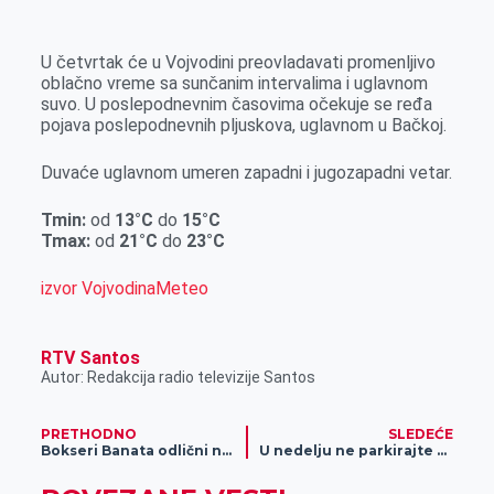
k
g
d
r
t
m
e
I
s
a
U četvrtak će u Vojvodini preovladavati promenljivo
r
n
A
i
oblačno vreme sa sunčanim intervalima i uglavnom
suvo. U poslepodnevnim časovima očekuje se ređa
p
l
pojava poslepodnevnih pljuskova, uglavnom u Bačkoj.
p
Duvaće uglavnom umeren zapadni i jugozapadni vetar.
Tmin:
od
13
°C
do
15
°C
Tmax:
od
21
°C
do
23
°C
izvor VojvodinaMeteo
RTV Santos
Autor: Redakcija radio televizije Santos
PRETHODNO
SLEDEĆE
Bokseri Banata odlični na takmičenjima
U nedelju ne parkirajte vozila u ovim ulicama