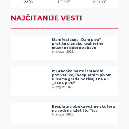
NAJČITANIJE VESTI
Manifestacija „Dani piva“
protiče u znaku kvalitetne
muzike i dobre zabave
6. avgust 2026.
Iz Gradske bašte ispraćeni
pozivari koji besplatnim pivom
ulicama grada pozivaju na 41.
„Dane piva“
5. avgust 2026.
Besplatna obuka vožnje skutera
na vodi na Izletištu Tisa
6. avgust 2026.