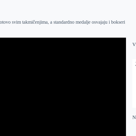
gotovo svim takmičenjima, a standardno medalje osvajaju i bokseri
V
Na