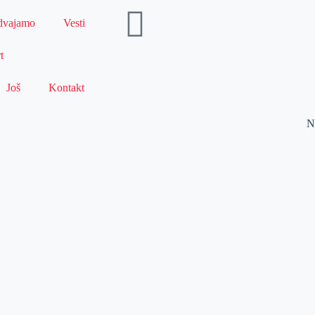
dvajamo
Vesti
t
Još
Kontakt
N