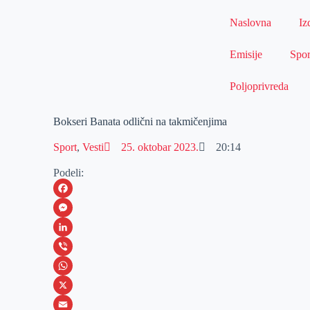
Naslovna
Iz
Emisije
Spor
Poljoprivreda
Bokseri Banata odlični na takmičenjima
Sport
,
Vesti
25. oktobar 2023.
20:14
Podeli:
F
a
M
c
e
L
e
s
i
V
b
s
n
i
W
o
e
k
b
h
X