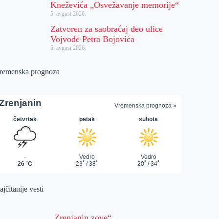
Kneževića „Osvežavanje memorije“
5. avgust 2026.
Zatvoren za saobraćaj deo ulice
Vojvode Petra Bojovića
5. avgust 2026.
remenska prognoza
jčitanije vesti
„Zrenjanin zove“