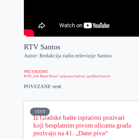
RTV Santos
Autor: Redakcija radio televizije Santos
PRETHODNO
KUD „Gik Banat Pionir“ priprema festival i godišnji koncert
POVEZANE vesti
VESTI
Iz Gradske bašte ispraćeni pozivari
koji besplatnim pivom ulicama grada
pozivaju na 41. „Dane piva“