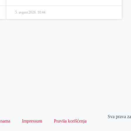
5. avgust 2026.
10:44
Sva prava z
 nama
Impressum
Pravila korišćenja