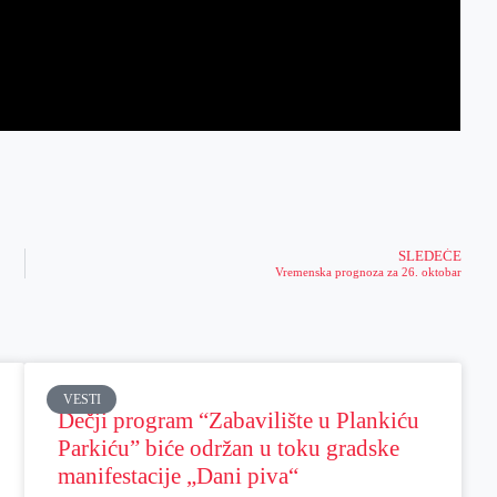
SLEDEĆE
Vremenska prognoza za 26. oktobar
VESTI
Dečji program “Zabavilište u Plankiću
Parkiću” biće održan u toku gradske
manifestacije „Dani piva“