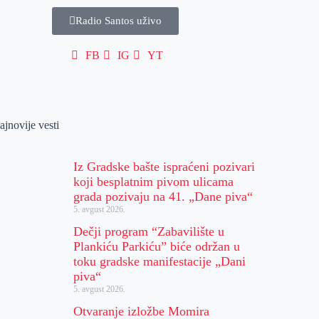
Radio Santos uživo
FB
IG
YT
ajnovije vesti
Iz Gradske bašte ispraćeni pozivari
koji besplatnim pivom ulicama
grada pozivaju na 41. „Dane piva“
5. avgust 2026.
Dečji program “Zabavilište u
Plankiću Parkiću” biće održan u
toku gradske manifestacije „Dani
piva“
5. avgust 2026.
Otvaranje izložbe Momira