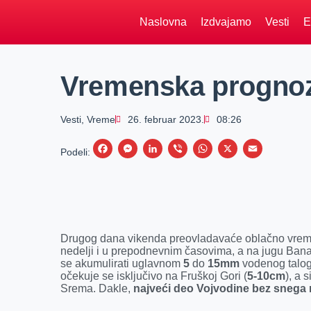
Naslovna
Izdvajamo
Vesti
E
Vremenska prognoza
Vesti
,
Vreme
26. februar 2023.
08:26
F
M
L
V
W
X
E
Podeli:
a
e
i
i
h
m
c
s
n
b
a
a
e
s
k
e
t
i
b
e
e
r
s
l
Drugog dana vikenda preovladavaće oblačno vreme
o
n
d
A
nedelji i u prepodnevnim časovima, a na jugu Bana
se akumulirati uglavnom
5
do
15mm
vodenog taloga
o
g
I
p
očekuje se isključivo na Fruškoj Gori (
5-10cm
), a 
k
e
n
p
Srema. Dakle,
najveći deo Vojvodine bez snega 
r