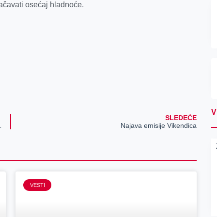
ačavati osećaj hladnoće.
V
SLEDEĆE
uže podršku na utakmici sa Norveškom
Najava emisije Vikendica
VESTI