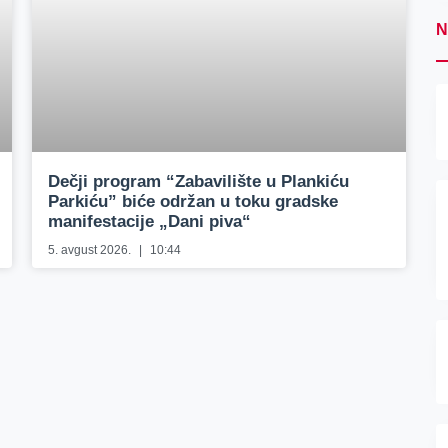
N
Dečji program “Zabavilište u Plankiću
Parkiću” biće održan u toku gradske
manifestacije „Dani piva“
5. avgust 2026.
10:44