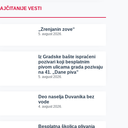
AJČITANIJE VESTI
„Zrenjanin zove“
5. avgust 2026.
Iz Gradske bašte ispraćeni
pozivari koji besplatnim
pivom ulicama grada pozivaju
na 41. „Dane piva“
5. avgust 2026.
Deo naselja Duvanika bez
vode
4. avgust 2026.
Besplatna školica plivanja