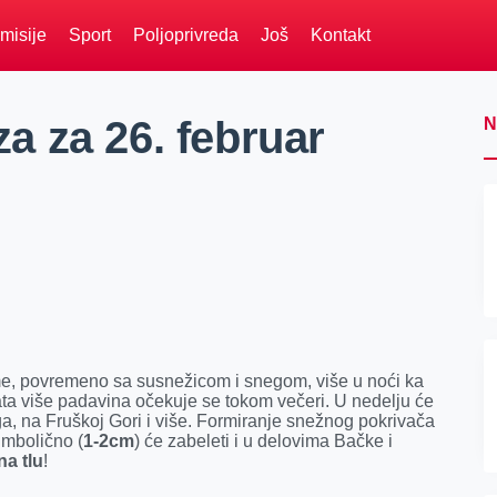
misije
Sport
Poljoprivreda
Još
Kontakt
 za 26. februar
N
, povremeno sa susnežicom i snegom, više u noći ka
ta više padavina očekuje se tokom večeri. U nedelju će
, na Fruškoj Gori i više. Formiranje snežnog pokrivača
simbolično (
1-2cm
) će zabeleti i u delovima Bačke i
na tlu
!