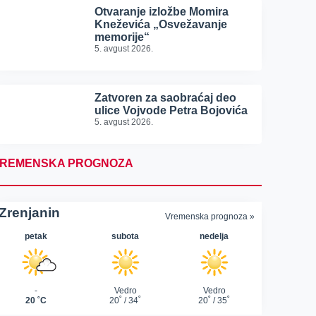
Otvaranje izložbe Momira
Kneževića „Osvežavanje
memorije“
5. avgust 2026.
Zatvoren za saobraćaj deo
ulice Vojvode Petra Bojovića
5. avgust 2026.
REMENSKA PROGNOZA