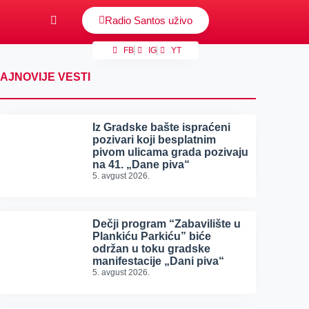
Radio Santos uživo
FB
IG
YT
AJNOVIJE VESTI
Iz Gradske bašte ispraćeni
pozivari koji besplatnim
pivom ulicama grada pozivaju
na 41. „Dane piva“
5. avgust 2026.
Dečji program “Zabavilište u
Plankiću Parkiću” biće
održan u toku gradske
manifestacije „Dani piva“
5. avgust 2026.