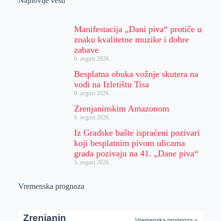
Najnovije vesti
Manifestacija „Dani piva“ protiče u
znaku kvalitetne muzike i dobre
zabave
6. avgust 2026.
Besplatna obuka vožnje skutera na
vodi na Izletištu Tisa
6. avgust 2026.
Zrenjaninskim Amazonom
6. avgust 2026.
Iz Gradske bašte ispraćeni pozivari
koji besplatnim pivom ulicama
grada pozivaju na 41. „Dane piva“
5. avgust 2026.
Vremenska prognoza