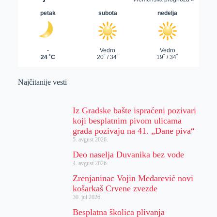
Najčitanije vesti
Iz Gradske bašte ispraćeni pozivari
koji besplatnim pivom ulicama
grada pozivaju na 41. „Dane piva“
5. avgust 2026.
Deo naselja Duvanika bez vode
4. avgust 2026.
Zrenjaninac Vojin Medarević novi
košarkaš Crvene zvezde
30. jul 2026.
Besplatna školica plivanja