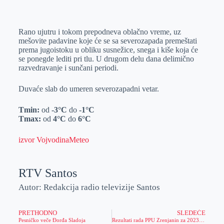
o
n
e
e
a
E
k
g
d
r
t
m
Rano ujutru i tokom prepodneva oblačno vreme, uz
e
I
s
a
mešovite padavine koje će se sa severozapada premeštati
r
n
A
i
prema jugoistoku u obliku susnežice, snega i kiše koja će
se ponegde lediti pri tlu. U drugom delu dana delimično
p
l
razvedravanje i sunčani periodi.
p
Duvaće slab do umeren severozapadni vetar.
Tmin:
od
-3°C
do
-1°C
Tmax:
od
4°C
do
6°C
izvor VojvodinaMeteo
RTV Santos
Autor: Redakcija radio televizije Santos
PRETHODNO
SLEDEĆE
Pesničko veče Đorđa Sladoja
Rezultati rada PPU Zrenjanin za 2023. godinu