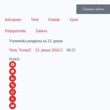
Santos uživo
Izdvajamo
Vesti
Emisije
Sport
Poljoprivreda
Zabava
Vremenska prognoza za 23. januar
Vesti
,
Vreme
23. januar 2024.
08:22
Podeli:
F
a
M
c
e
L
e
s
i
V
b
s
n
i
W
o
e
k
b
h
X