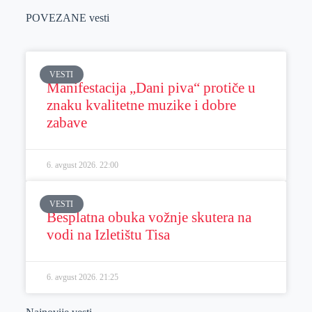
POVEZANE vesti
VESTI
Manifestacija „Dani piva“ protiče u
znaku kvalitetne muzike i dobre
zabave
6. avgust 2026.
22:00
VESTI
Besplatna obuka vožnje skutera na
vodi na Izletištu Tisa
6. avgust 2026.
21:25