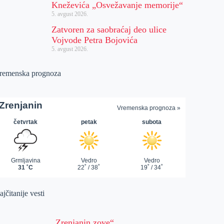
Kneževića „Osvežavanje memorije“
5. avgust 2026.
Zatvoren za saobraćaj deo ulice
Vojvode Petra Bojovića
5. avgust 2026.
remenska prognoza
jčitanije vesti
„Zrenjanin zove“