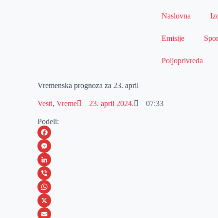
Naslovna
Iz
Emisije
Spor
Poljoprivreda
Vremenska prognoza za 23. april
Vesti
,
Vreme
23. april 2024.
07:33
Podeli:
F
a
M
c
e
L
e
s
i
V
b
s
n
i
W
o
e
k
b
h
X