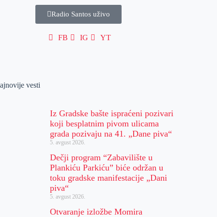
Radio Santos uživo
FB
IG
YT
ajnovije vesti
Iz Gradske bašte ispraćeni pozivari
koji besplatnim pivom ulicama
grada pozivaju na 41. „Dane piva“
5. avgust 2026.
Dečji program “Zabavilište u
Plankiću Parkiću” biće održan u
toku gradske manifestacije „Dani
piva“
5. avgust 2026.
Otvaranje izložbe Momira