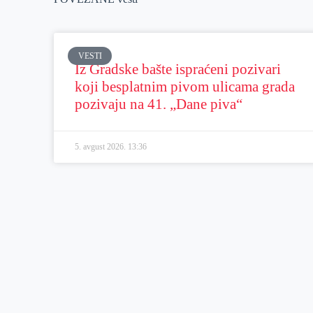
VESTI
Iz Gradske bašte ispraćeni pozivari
koji besplatnim pivom ulicama grada
pozivaju na 41. „Dane piva“
5. avgust 2026.
13:36