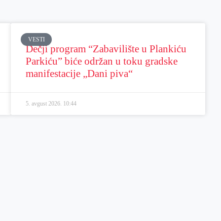
VESTI
Dečji program “Zabavilište u Plankiću
Parkiću” biće održan u toku gradske
manifestacije „Dani piva“
5. avgust 2026.
10:44