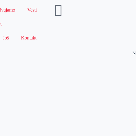
dvajamo
Vesti
t
Još
Kontakt
N