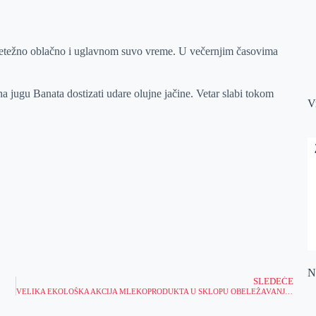
retežno oblačno i uglavnom suvo vreme. U večernjim časovima
na jugu Banata dostizati udare olujne jačine. Vetar slabi tokom
V
Na
SLEDEĆE
VELIKA EKOLOŠKA AKCIJA MLEKOPRODUKTA U SKLOPU OBELEŽAVANJA DANA PLANETE ZEMLJE