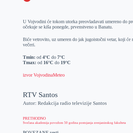
o
n
e
e
a
E
k
g
d
r
t
m
U Vojvodini će tokom utorka preovladavati umereno do p
e
I
s
a
očekuje se kiša ponegde, prvenstveno u Banatu.
r
n
A
i
p
l
Biće vetrovito, uz umeren do jak jugoistočni vetar, koji će 
večeri.
p
Tmin:
od
4°C
do
7°C
Tmax:
od
16°C
do
19°C
izvor VojvodinaMeteo
RTV Santos
Autor: Redakcija radio televizije Santos
PRETHODNO
Svečana akademija povodom 50 godina postojanja zrenjaninskog fakulteta
POVEZANE vesti