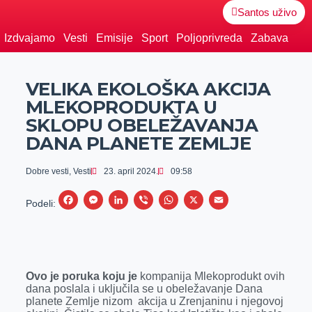
Santos uživo
Izdvajamo
Vesti
Emisije
Sport
Poljoprivreda
Zabava
VELIKA EKOLOŠKA AKCIJA
MLEKOPRODUKTA U
SKLOPU OBELEŽAVANJA
DANA PLANETE ZEMLJE
Dobre vesti
,
Vesti
23. april 2024.
09:58
F
M
L
V
W
X
E
Podeli:
a
e
i
i
h
m
c
s
n
b
a
a
e
s
k
e
t
i
Ovo je poruka koju je
kompanija Mlekoprodukt ovih
b
e
e
r
s
l
dana poslala i uključila se u obeležavanje Dana
o
n
d
A
planete Zemlje nizom akcija u Zrenjaninu i njegovoj