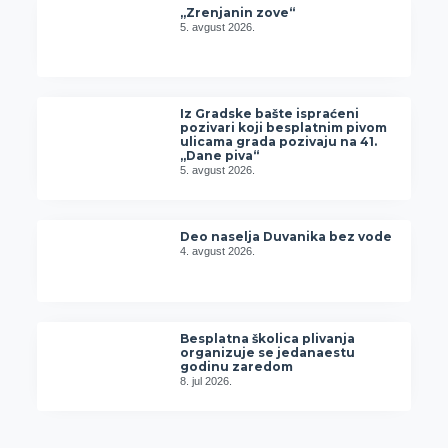
„Zrenjanin zove“
5. avgust 2026.
Iz Gradske bašte ispraćeni
pozivari koji besplatnim pivom
ulicama grada pozivaju na 41.
„Dane piva“
5. avgust 2026.
Deo naselja Duvanika bez vode
4. avgust 2026.
Besplatna školica plivanja
organizuje se jedanaestu
godinu zaredom
8. jul 2026.