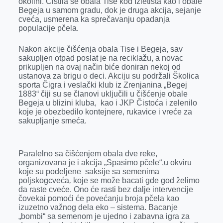
okolini. Čistila se obala Tise kod Izletišta kao i obale
o
g
I
p
Begeja u samom gradu, dok je druga akcija, sejanje
k
e
n
p
cveća, usmerena ka sprečavanju opadanja
populacije pčela.
r
Nakon akcije čišćenja obala Tise i Begeja, sav
sakupljen otpad poslat je na reciklažu, a novac
prikupljen na ovaj način biće doniran nekoj od
ustanova za brigu o deci. Akciju su podržali Školica
sporta Čigra i veslački klub iz Zrenjanina „Begej
1883“ čiji su se članovi uključili u čišćenje obale
Begeja u blizini kluba, kao i JKP Čistoća i zelenilo
koje je obezbedilo kontejnere, rukavice i vreće za
sakupljanje smeća.
Paralelno sa čišćenjem obala dve reke,
organizovana je i akcija „Spasimo pčele“,u okviru
koje su podeljene saksije sa semenima
poljskogcveća
,
koje se može bacati gde god želimo
da raste cveće. Ono će rasti bez dalje intervencije
čovekai pomoći će povećanju broja pčela kao
izuzetno važnog dela eko – sistema. Bacanje
„bombi“ sa semenom je ujedno i zabavna igra za