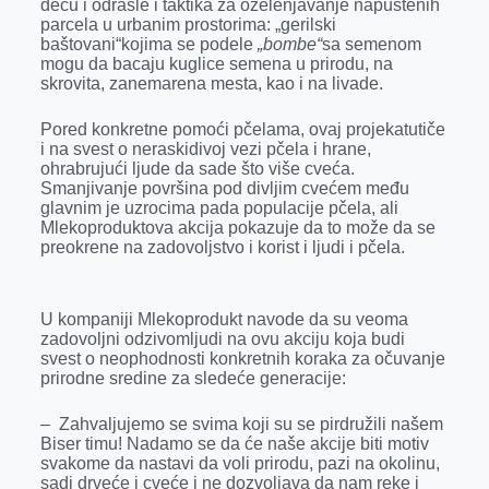
decu i odrasle i taktika za ozelenjavanje napuštenih
parcela u urbanim prostorima: „gerilski
baštovani“kojima se podele
„bombe“
sa semenom
mogu da bacaju kuglice semena u prirodu, na
skrovita, zanemarena mesta, kao i na livade.
Pored konkretne pomoći pčelama, ovaj projekatutiče
i na svest o neraskidivoj vezi pčela i hrane,
ohrabrujući ljude da sade što više cveća.
Smanjivanje površina pod divljim cvećem među
glavnim je uzrocima pada populacije pčela, ali
Mlekoproduktova akcija pokazuje da to može da se
preokrene na zadovoljstvo i korist i ljudi i pčela.
U kompaniji Mlekoprodukt navode da su veoma
zadovoljni odzivomljudi na ovu akciju koja budi
svest o neophodnosti konkretnih koraka za očuvanje
prirodne sredine za sledeće generacije:
– Zahvaljujemo se svima koji su se pirdružili našem
Biser timu! Nadamo se da će naše akcije biti motiv
svakome da nastavi da voli prirodu, pazi na okolinu,
sadi drveće i cveće i ne dozvoljava da nam reke i