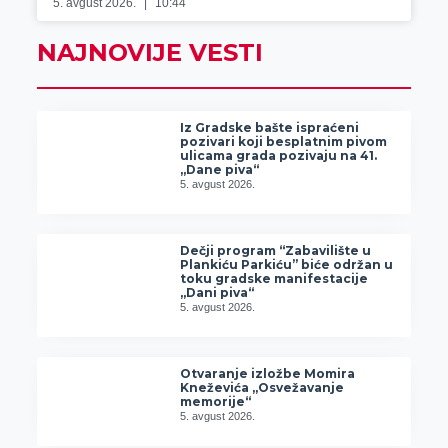
5. avgust 2026.
10:44
NAJNOVIJE VESTI
Iz Gradske bašte ispraćeni
pozivari koji besplatnim pivom
ulicama grada pozivaju na 41.
„Dane piva“
5. avgust 2026.
Dečji program “Zabavilište u
Plankiću Parkiću” biće održan u
toku gradske manifestacije
„Dani piva“
5. avgust 2026.
Otvaranje izložbe Momira
Kneževića „Osvežavanje
memorije“
5. avgust 2026.