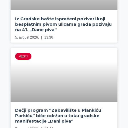
Iz Gradske bašte ispraćeni pozivari koji
besplatnim pivom ulicama grada pozivaju
na 41. „Dane piva“
5. avgust 2026.
13:36
VESTI
Dečji program “Zabavilište u Plankiću
Parkiću” biće održan u toku gradske
manifestacije „Dani piva“