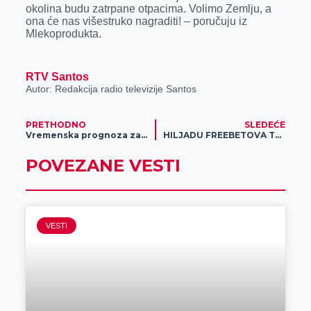
okolina budu zatrpane otpacima. Volimo Zemlju, a
ona će nas višestruko nagraditi! – poručuju iz
Mlekoprodukta.
RTV Santos
Autor: Redakcija radio televizije Santos
PRETHODNO
SLEDEĆE
Vremenska prognoza za 23. april
HILJADU FREEBETOVA TE ČEKA SVAKOG DANA!
POVEZANE VESTI
VESTI