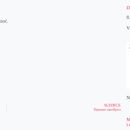
D
8
 noć.
V
Na
SLEDEĆE
Dijamant zapošljava
M
i