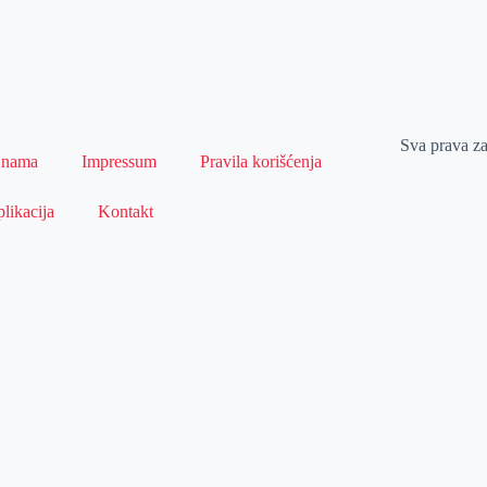
Sva prava z
 nama
Impressum
Pravila korišćenja
likacija
Kontakt
Naslovna