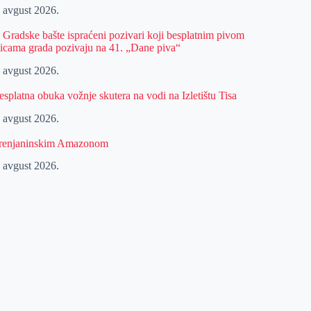
. avgust 2026.
z Gradske bašte ispraćeni pozivari koji besplatnim pivom
licama grada pozivaju na 41. „Dane piva“
. avgust 2026.
esplatna obuka vožnje skutera na vodi na Izletištu Tisa
. avgust 2026.
renjaninskim Amazonom
. avgust 2026.