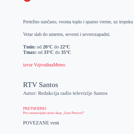
o
n
e
e
a
E
k
g
d
r
t
m
Pretežno sunčano, veoma toplo i sparno vreme, uz tropsku
e
I
s
a
r
n
A
i
Vetar slab do umeren, severni i severozapadni.
p
l
Tmin:
od
20°C
do
22°C
p
Tmax:
od
33°C
do
35°C
izvor VojvodinaMeteo
RTV Santos
Autor: Redakcija radio televizije Santos
PRETHODNO
Prvi memorijalni moto skup „Ivan Petrović“
POVEZANE vesti