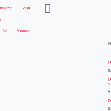
dvajamo
Vesti
t
Još
Kontakt
N
D
9
D
s
9
D
8