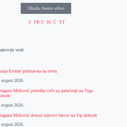
Radio Santos uživo
FB
IG
YT
ajnovije vesti
unja Eremić jedanaesta na svetu
. avgust 2026.
ragana Mirković priredila veče za pamćenje na Trgu
lobode
. avgust 2026.
ragana Mirković donosi najveće hitove na Trg slobode
. avgust 2026.