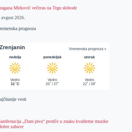
ragana Mirković večeras na Trgu slobode
. avgust 2026.
remenska prognoza
jčitanije vesti
anifestacija „Dani piva“ protiče u znaku kvalitetne muzike
 dobre zabave