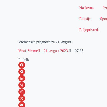
Naslovna
Iz
Emisije
Spor
Poljoprivreda
Vremenska prognoza za 21. avgust
Vesti
,
Vreme
21. avgust 2023.
07:35
Podeli:
F
a
M
c
e
L
e
s
i
V
b
s
n
i
W
o
e
k
b
h
X