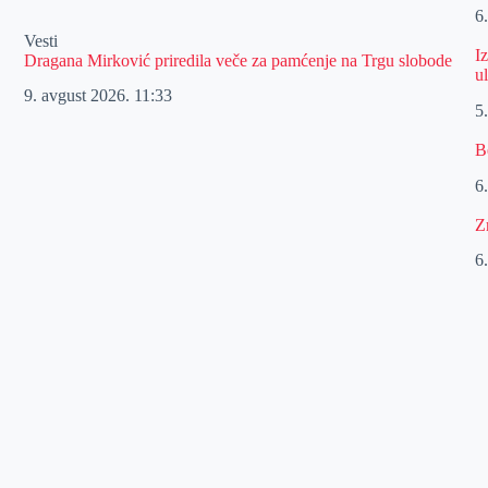
6
Vesti
I
Dragana Mirković priredila veče za pamćenje na Trgu slobode
u
9. avgust 2026.
11:33
5
B
6
Z
6