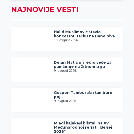
NAJNOVIJE VESTI
Halid Muslimović stavio
koncertnu tačku na Dane piva
10. avgust 2026.
Dejan Matić priredio veče za
pamćenje na Žitnom trgu
9. avgust 2026.
Gospon Tamburaši i tambure
poj…
9. avgust 2026.
Mladi kajakaši blistali na XV
Međunarodnoj regati „Begej
2026“