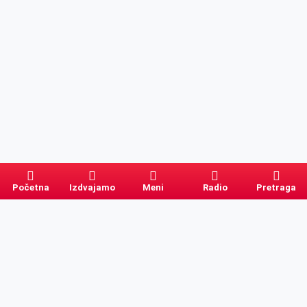
Početna
Izdvajamo
Meni
Radio
Pretraga
Pretraga
Kategorije