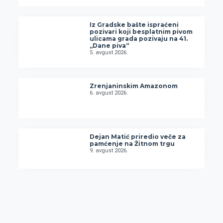
Iz Gradske bašte ispraćeni
pozivari koji besplatnim pivom
ulicama grada pozivaju na 41.
„Dane piva“
5. avgust 2026.
Zrenjaninskim Amazonom
6. avgust 2026.
Dejan Matić priredio veče za
pamćenje na Žitnom trgu
9. avgust 2026.