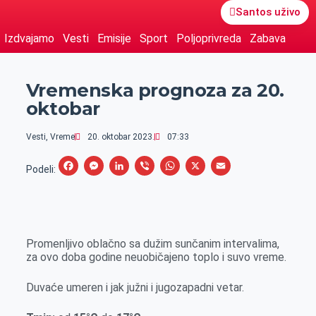
Santos uživo
Izdvajamo
Vesti
Emisije
Sport
Poljoprivreda
Zabava
Vremenska prognoza za 20.
oktobar
Vesti
,
Vreme
20. oktobar 2023.
07:33
F
M
L
V
W
X
E
Podeli:
a
e
i
i
h
m
c
s
n
b
a
a
e
s
k
e
t
i
Promenljivo oblačno sa dužim sunčanim intervalima,
b
e
e
r
s
l
za ovo doba godine neuobičajeno toplo i suvo vreme.
o
n
d
A
o
g
I
p
Duvaće umeren i jak južni i jugozapadni vetar.
k
e
n
p