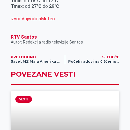
Tmin:
od
15°C
do
17°C
r
Tmax:
od
27°C
do
29°C
izvor VojvodinaMeteo
RTV Santos
Autor: Redakcija radio televizije Santos
PRETHODNO
SLEDEĆE
Savet MZ Mala Amerika obeležio slavu
Počeli radovi na čišćenju, konzervaciji i restauraciji spomenika Žarku Zrenjaninu
POVEZANE VESTI
VESTI