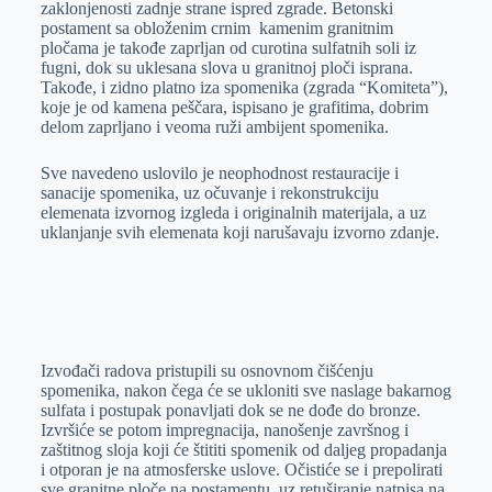
zaklonjenosti zadnje strane ispred zgrade. Betonski
postament sa obloženim crnim kamenim granitnim
pločama je takođe zaprljan od curotina sulfatnih soli iz
fugni, dok su uklesana slova u granitnoj ploči isprana.
Takođe, i zidno platno iza spomenika (zgrada “Komiteta”),
koje je od kamena peščara, ispisano je grafitima, dobrim
delom zaprljano i veoma ruži ambijent spomenika.
Sve navedeno uslovilo je neophodnost restauracije i
sanacije spomenika, uz očuvanje i rekonstrukciju
elemenata izvornog izgleda i originalnih materijala, a uz
uklanjanje svih elemenata koji narušavaju izvorno zdanje.
Izvođači radova pristupili su osnovnom čišćenju
spomenika, nakon čega će se ukloniti sve naslage bakarnog
sulfata i postupak ponavljati dok se ne dođe do bronze.
Izvršiće se potom impregnacija, nanošenje završnog i
zaštitnog sloja koji će štititi spomenik od daljeg propadanja
i otporan je na atmosferske uslove. Očistiće se i prepolirati
sve granitne ploče na postamentu, uz retuširanje natpisa na