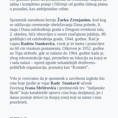
njima i kompletno pranje i čišćenje od grafita zidnog platna
u pozadini, kao ambijentalne celine.
Spomenik narodnom heroju
Žarku Zrenjaninu
, kod kog
se održavaju ceremonije obeležavanja Dana pobede, 9.
maja i Dana oslobođenja grada u Drugom svetskom ratu,
2. oktobra, biće obnovljen u susret značajnom jubileju, 80.
godišnjici od oslobođenja grada, 1944. godine. Rad je
vajara
Radeta Stankovića
, visok je tri metra i postavljen
na 60 cm visokom postamentu. Otkriven je 1952. godine
na Trgu slobode, gde se nalazio do 1964. godine kada je,
zbog rekonstrukcije trga, premešten na lokaciju na kojoj se
i sada nalazi – ispred zgrade nekadašnjih društveno-
političkih organizacija, poznatoj kao “Komitet”.
Vrlo je verovatno da je spomenik u završnom izgledu bio
crne boje (pošto je vajar
Rade Stanković
učenik
čuvenog
Ivana Meštrovića
i predstavnik tzv. “italijanske
škole” koju karakteriše upravo crna boja skulptura), jer i
danas postoje delovi (u donjoj zoni) koji su tamni i nisu
pozeleneli.