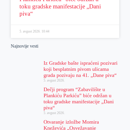
toku gradske manifestacije „Dani
piva“
5. avgust 2026.
10:44
Najnovije vesti
Iz Gradske bašte ispraćeni pozivari
koji besplatnim pivom ulicama
grada pozivaju na 41. „Dane piva“
5. avgust 2026.
Dečji program “Zabavilište u
Plankiću Parkiću” biće održan u
toku gradske manifestacije „Dani
piva“
5. avgust 2026.
Otvaranje izložbe Momira
Kneževića „Osvežavanje