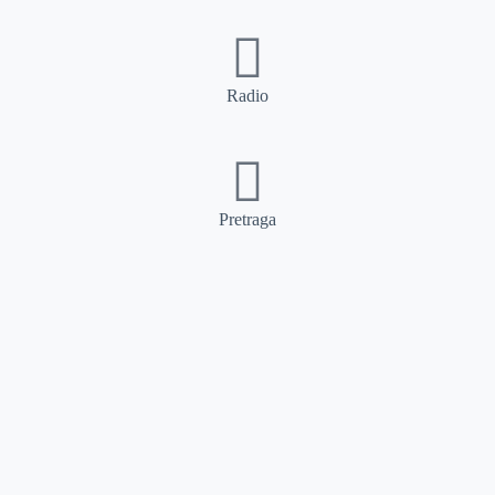
Radio
Pretraga
Pretraga
Kategorije
Ostalo
Naslovna