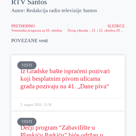
RTV Santos
Autor: Redakcija radio televizije Santos
PRETHODNO
SLEDEĆE
Vremenska prognoza za 20. oktobar
Ovog vikenda – 21. i 22. oktobra 2023. godine preventivni pregledi u Opštoj bolnici Zrenjanin i domovima zdralja srednjeg Banata
POVEZANE vesti
VESTI
Iz Gradske bašte ispraćeni pozivari
koji besplatnim pivom ulicama
grada pozivaju na 41. „Dane piva“
5. avgust 2026.
13:36
VESTI
Dečji program “Zabavilište u
Plankiću Parkiću” biće održan u