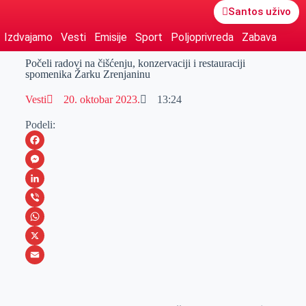
Santos uživo
Izdvajamo
Vesti
Emisije
Sport
Poljoprivreda
Zabava
Počeli radovi na čišćenju, konzervaciji i restauraciji
spomenika Žarku Zrenjaninu
Vesti
20. oktobar 2023.
13:24
Podeli:
F
a
M
c
e
L
e
s
i
V
b
s
n
i
W
o
e
k
b
h
X
o
n
e
e
a
E
k
g
d
r
t
m