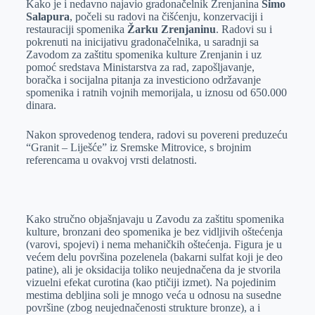
Kako je i nedavno najavio gradonačelnik Zrenjanina
Simo
e
I
s
a
Salapura
, počeli su radovi na čišćenju, konzervaciji i
r
n
A
i
restauraciji spomenika
Žarku Zrenjaninu
. Radovi su i
pokrenuti na inicijativu gradonačelnika, u saradnji sa
p
l
Zavodom za zaštitu spomenika kulture Zrenjanin i uz
p
pomoć sredstava Ministarstva za rad, zapošljavanje,
boračka i socijalna pitanja za investiciono održavanje
spomenika i ratnih vojnih memorijala, u iznosu od 650.000
dinara.
Nakon sprovedenog tendera, radovi su povereni preduzeću
“Granit – Liješće” iz Sremske Mitrovice, s brojnim
referencama u ovakvoj vrsti delatnosti.
Kako stručno objašnjavaju u Zavodu za zaštitu spomenika
kulture, bronzani deo spomenika je bez vidljivih oštećenja
(varovi, spojevi) i nema mehaničkih oštećenja. Figura je u
većem delu površina pozelenela (bakarni sulfat koji je deo
patine), ali je oksidacija toliko neujednačena da je stvorila
vizuelni efekat curotina (kao ptičiji izmet). Na pojedinim
mestima debljina soli je mnogo veća u odnosu na susedne
površine (zbog neujednačenosti strukture bronze), a i