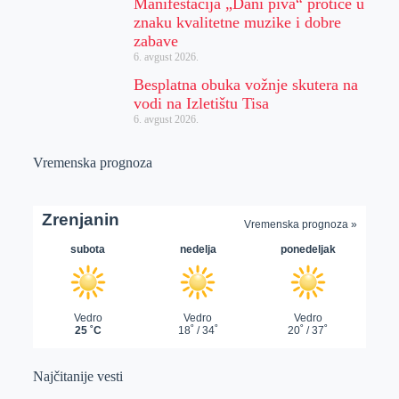
Manifestacija „Dani piva“ protiče u
znaku kvalitetne muzike i dobre
zabave
6. avgust 2026.
Besplatna obuka vožnje skutera na
vodi na Izletištu Tisa
6. avgust 2026.
Vremenska prognoza
Najčitanije vesti