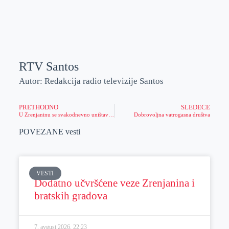
o
n
e
e
a
E
k
g
d
r
t
m
e
I
s
a
r
n
A
i
p
l
RTV Santos
p
Autor: Redakcija radio televizije Santos
PRETHODNO
SLEDEĆE
U Zrenjaninu se svakodnevno uništava saobraćajna signalizacija
Dobrovoljna vatrogasna društva
POVEZANE vesti
VESTI
Dodatno učvršćene veze Zrenjanina i
bratskih gradova
7. avgust 2026.
22:23