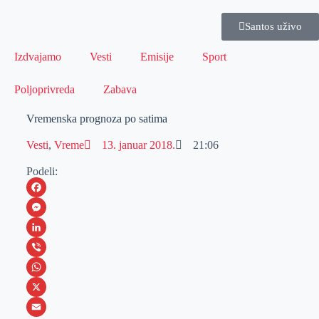
Santos uživo
Izdvajamo
Vesti
Emisije
Sport
Poljoprivreda
Zabava
Vremenska prognoza po satima
Vesti
,
Vreme
13. januar 2018.
21:06
Podeli:
F
a
M
c
e
L
e
s
i
V
b
s
n
i
W
o
e
k
b
h
X