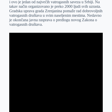
i ovo je jedan od najvećih vatrogasnih saveza u Srbiji. Na
r
n
A
i
takav način organizovano je preko 2000 ljudi svih uzrasta.
Gradska uprava grada Zrenjanina pomaže rad dobrovoljnih
p
l
vatrogasnih društava u svim naseljenim mestima. Nedavno
p
je okončana javna rasprava o predlogu novog Zakona o
vatrogasnih društava.