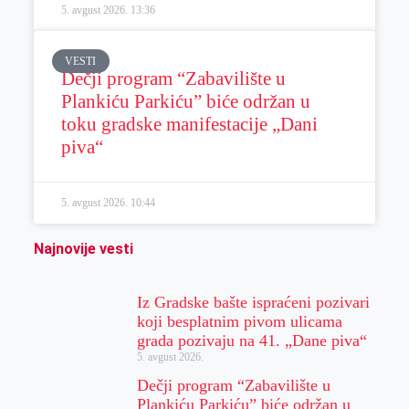
5. avgust 2026.
13:36
VESTI
Dečji program “Zabavilište u
Plankiću Parkiću” biće održan u
toku gradske manifestacije „Dani
piva“
5. avgust 2026.
10:44
Najnovije vesti
Iz Gradske bašte ispraćeni pozivari
koji besplatnim pivom ulicama
grada pozivaju na 41. „Dane piva“
5. avgust 2026.
Dečji program “Zabavilište u
Plankiću Parkiću” biće održan u