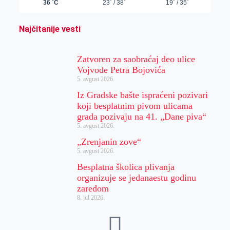
Najčitanije vesti
Zatvoren za saobraćaj deo ulice
Vojvode Petra Bojovića
5. avgust 2026.
Iz Gradske bašte ispraćeni pozivari
koji besplatnim pivom ulicama
grada pozivaju na 41. „Dane piva“
5. avgust 2026.
„Zrenjanin zove“
5. avgust 2026.
Besplatna školica plivanja
organizuje se jedanaestu godinu
zaredom
8. jul 2026.