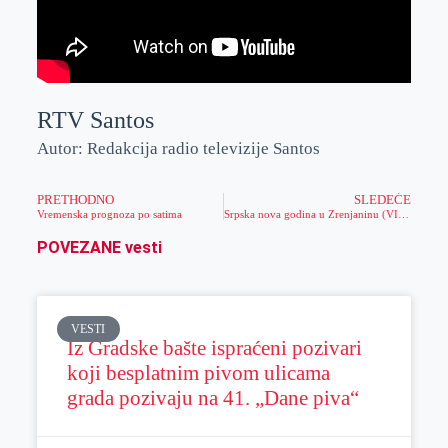
RTV Santos
Autor: Redakcija radio televizije Santos
PRETHODNO
SLEDEĆE
Vremenska prognoza po satima
Srpska nova godina u Zrenjaninu (VIDEO,FOTO)
POVEZANE vesti
VESTI
Iz Gradske bašte ispraćeni pozivari
koji besplatnim pivom ulicama
grada pozivaju na 41. „Dane piva“