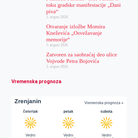
toku gradske manifestacije „Dani
piva“
5. avgust 2026.
Otvaranje izložbe Momira
Kneževića „Osvežavanje
memorije“
5. avgust 2026.
Zatvoren za saobraćaj deo ulice
Vojvode Petra Bojovića
5. avgust 2026.
Vremenska prognoza