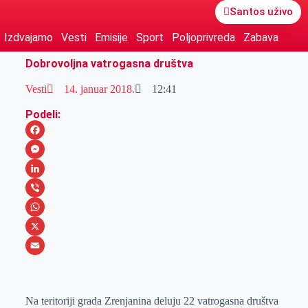
Santos uživo
Izdvajamo
Vesti
Emisije
Sport
Poljoprivreda
Zabava
Dobrovoljna vatrogasna društva
Vesti
14. januar 2018.
12:41
Podeli:
F
a
M
c
e
L
e
s
i
V
b
s
n
i
W
o
e
k
b
h
X
o
n
e
e
a
E
k
g
d
r
t
m
Na teritoriji grada Zrenjanina deluju 22 vatrogasna društva
e
I
s
a