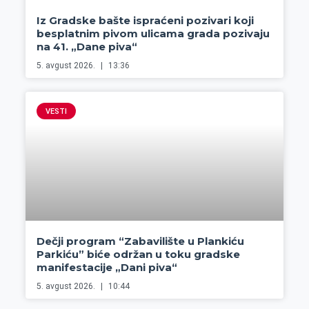
Iz Gradske bašte ispraćeni pozivari koji
besplatnim pivom ulicama grada pozivaju
na 41. „Dane piva“
5. avgust 2026.
13:36
VESTI
Dečji program “Zabavilište u Plankiću
Parkiću” biće održan u toku gradske
manifestacije „Dani piva“
5. avgust 2026.
10:44