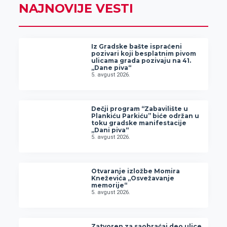
NAJNOVIJE VESTI
Iz Gradske bašte ispraćeni
pozivari koji besplatnim pivom
ulicama grada pozivaju na 41.
„Dane piva“
5. avgust 2026.
Dečji program “Zabavilište u
Plankiću Parkiću” biće održan u
toku gradske manifestacije
„Dani piva“
5. avgust 2026.
Otvaranje izložbe Momira
Kneževića „Osvežavanje
memorije“
5. avgust 2026.
Zatvoren za saobraćaj deo ulice