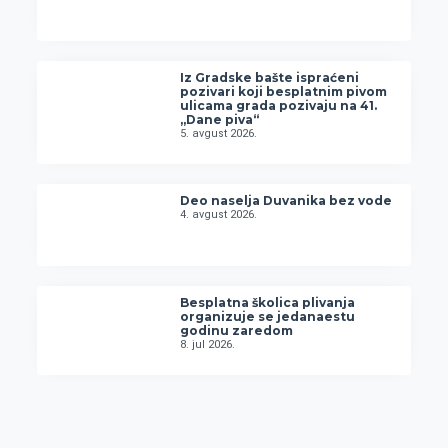
Iz Gradske bašte ispraćeni
pozivari koji besplatnim pivom
ulicama grada pozivaju na 41.
„Dane piva“
5. avgust 2026.
Deo naselja Duvanika bez vode
4. avgust 2026.
Besplatna školica plivanja
organizuje se jedanaestu
godinu zaredom
8. jul 2026.