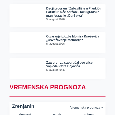
Dečji program “Zabavilište u Plankiću
Parkiću” biće održan u toku gradske
manifestacije „Dani piva“
5. avgust 2026.
Otvaranje izložbe Momira Kneževića
„Osvežavanje memorije“
5. avgust 2026.
Zatvoren za saobraćaj deo ulice
Vojvode Petra Bojovića
5. avgust 2026.
VREMENSKA PROGNOZA