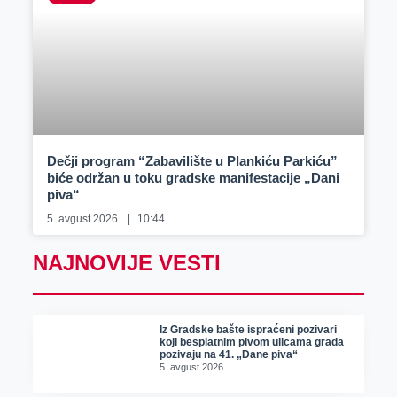
Dečji program “Zabavilište u Plankiću Parkiću”
biće održan u toku gradske manifestacije „Dani
piva“
5. avgust 2026.
10:44
NAJNOVIJE VESTI
Iz Gradske bašte ispraćeni pozivari
koji besplatnim pivom ulicama grada
pozivaju na 41. „Dane piva“
5. avgust 2026.