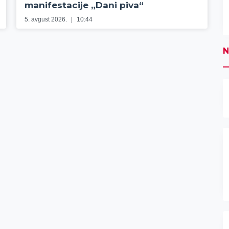
manifestacije „Dani piva“
5. avgust 2026.
10:44
N