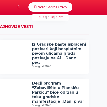
Radio Santos uživo
FB
IG
YT
AJNOVIJE VESTI
Iz Gradske bašte ispraćeni
pozivari koji besplatnim
pivom ulicama grada
pozivaju na 41. „Dane
piva“
5. avgust 2026.
Dečji program
“Zabavilište u Plankiću
Parkiću” biće održan u
toku gradske
manifestacije „Dani piva“
5. avgust 2026.