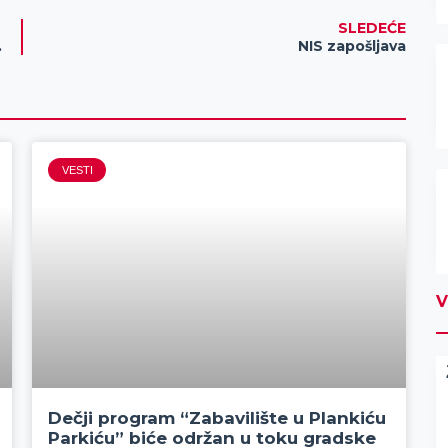
SLEDEĆE
ajeva COVID 19
NIS zapošljava
VESTI
V
Dečji program “Zabavilište u Plankiću
Parkiću” biće održan u toku gradske