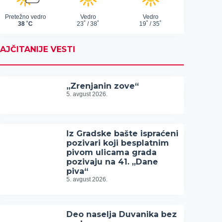
AJČITANIJE VESTI
„Zrenjanin zove“
5. avgust 2026.
Iz Gradske bašte ispraćeni
pozivari koji besplatnim
pivom ulicama grada
pozivaju na 41. „Dane
piva“
5. avgust 2026.
Deo naselja Duvanika bez