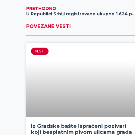
PRETHODNO
U Republici Srbiji registrovano ukupno 1.624 potvrđenih sluč
POVEZANE VESTI
VESTI
Iz Gradske bašte ispraćeni pozivari
koji besplatnim pivom ulicama grada