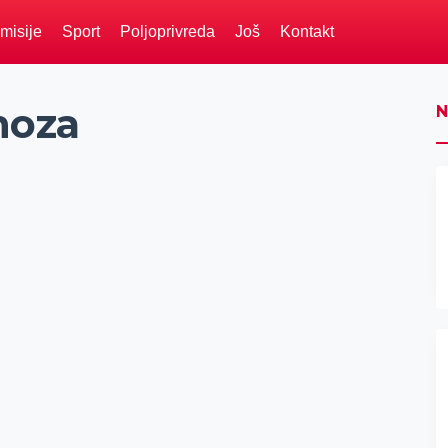
misije
Sport
Poljoprivreda
Još
Kontakt
noza
N