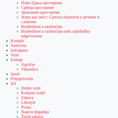
Нова Црња кроз време
Србија кроз време
Зрењанин кроз време
Језик као мост: Српска баштина у речима и
словима
Bezbednost u saobraćaju
Bezbednost u saobraćaju-naša zajednička
odgovornost
Kontakt
Naslovna
Izdvajamo
Vesti
Emisije
Agročas
Vikendica
Sport
Poljoprivreda
Još
Dobre vesti
Kulturni vodič
Zabava
Lifestyle
Posao
Najava događaja
Živeti zdravo