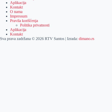
Aplikacija
Kontakt
O nama
Impressum
Pravila korišćenja
Politika privatnosti
Aplikacija
Kontakt
Sva prava zadržana © 2026 RTV Santos | Izrada:
dimano.rs
Pretraga
Pretraga
Kategorije
Naslovna
Izdvajamo
Vesti
Emisije
Agročas
Vikendica
Sport
Poljoprivreda
Još