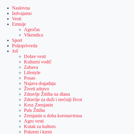
Skip
to
Naslovna
content
Izdvajamo
Vesti
Emisije
Agročas
Vikendica
Sport
Poljoprivreda
Još
Dobre vesti
Kulturni vodič
Zabava
Lifestyle
Posao
Najava događaja
Živeti zdravo
Zdravlje Žitišta na dlanu
Zdravlje za duži i srećniji život
Kroz Zrenjanin
Puls Žitišta
Zrenjanin u doba koronavirusa
Agro vesti
Kutak za kulturu
Pokreni i kreni