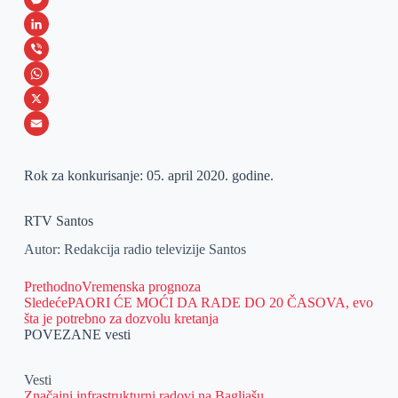
a
M
c
e
L
e
s
i
V
b
s
n
i
W
o
e
k
b
h
X
o
n
e
e
a
E
k
g
d
r
t
m
Rok za konkurisanje: 05. april 2020. godine.
e
I
s
a
RTV Santos
r
n
A
i
p
l
Autor: Redakcija radio televizije Santos
p
Prethodno
Vremenska prognoza
Sledeće
PAORI ĆE MOĆI DA RADE DO 20 ČASOVA, evo
šta je potrebno za dozvolu kretanja
POVEZANE vesti
Vesti
Značajni infrastrukturni radovi na Bagljašu