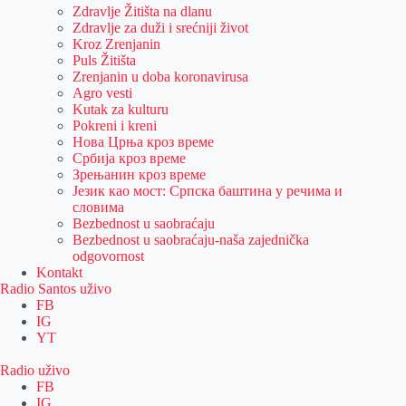
Zdravlje Žitišta na dlanu
Zdravlje za duži i srećniji život
Kroz Zrenjanin
Puls Žitišta
Zrenjanin u doba koronavirusa
Agro vesti
Kutak za kulturu
Pokreni i kreni
Нова Црња кроз време
Србија кроз време
Зрењанин кроз време
Језик као мост: Српска баштина у речима и
словима
Bezbednost u saobraćaju
Bezbednost u saobraćaju-naša zajednička
odgovornost
Kontakt
Radio Santos uživo
FB
IG
YT
Radio uživo
FB
IG