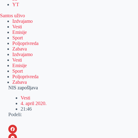
YT
Santos uživo
Izdvajamo
Vesti
Emisije
Sport
Poljoprivreda
Zabava
Izdvajamo
Vesti
Emisije
Sport
Poljoprivreda
Zabava
NIS zapošljava
Vesti
4. april 2020.
21:46
Podeli:
F