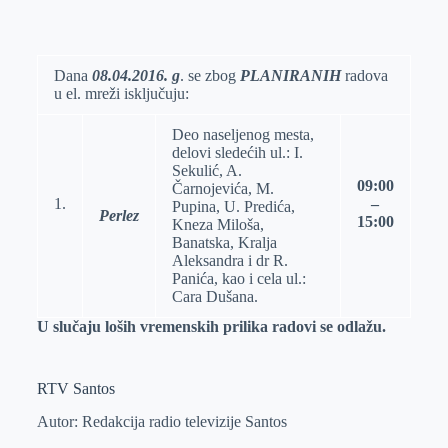
o
n
e
e
a
E
k
g
d
r
t
m
e
I
s
a
Dana
08.
0
4
.
201
6
. g
. se zbog
PLANIRANIH
radova
u el. mreži isklјučuju:
r
n
A
i
p
l
Deo naselјenog mesta,
p
delovi sledećih ul.: I.
Sekulić, A.
09:00
Čarnojevića, M.
1.
–
Pupina, U. Predića,
Perlez
15:00
Kneza Miloša,
Banatska, Kralјa
Aleksandra i dr R.
Panića, kao i cela ul.:
Cara Dušana.
U slučaju loših vremenskih prilika radovi se odlažu.
RTV Santos
Autor: Redakcija radio televizije Santos