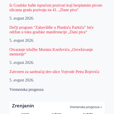
Iz Gradske bašte ispraćeni pozivari koji besplatnim pivom
ulicama grada pozivaju na 41. „Dane piva“
5. avgust 2026.
Dečji program “Zabavilište u Plankiću Parkiću” biće
održan u toku gradske manifestacije „Dani piva“
5. avgust 2026.
Otvaranje izložbe Momira Kneževića „Osvežavanje
memorije“
5. avgust 2026.
Zatvoren za saobraćaj deo ulice Vojvode Petra Bojovića
5. avgust 2026.
Vremenska prognoza