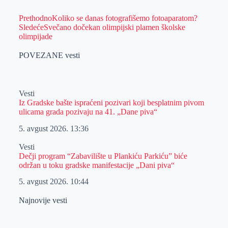
Prethodno
Koliko se danas fotografišemo fotoaparatom?
Sledeće
Svečano dočekan olimpijski plamen školske
olimpijade
POVEZANE vesti
Vesti
Iz Gradske bašte ispraćeni pozivari koji besplatnim pivom
ulicama grada pozivaju na 41. „Dane piva“
5. avgust 2026.
13:36
Vesti
Dečji program “Zabavilište u Plankiću Parkiću” biće
održan u toku gradske manifestacije „Dani piva“
5. avgust 2026.
10:44
Najnovije vesti