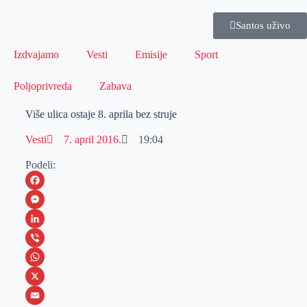
Santos uživo
Izdvajamo
Vesti
Emisije
Sport
Poljoprivreda
Zabava
Više ulica ostaje 8. aprila bez struje
Vesti
7. april 2016.
19:04
Podeli:
F
a
M
c
e
L
e
s
i
V
b
s
n
i
W
o
e
k
b
h
X