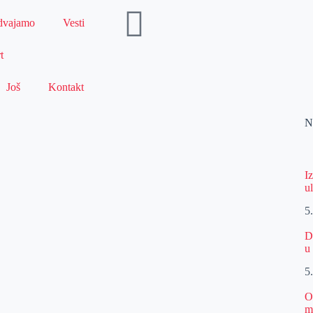
dvajamo
Vesti
t
Još
Kontakt
N
I
u
5
D
u
5
O
m