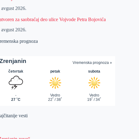
. avgust 2026.
atvoren za saobraćaj deo ulice Vojvode Petra Bojovića
. avgust 2026.
remenska prognoza
jčitanije vesti
Zrenjanin zove“