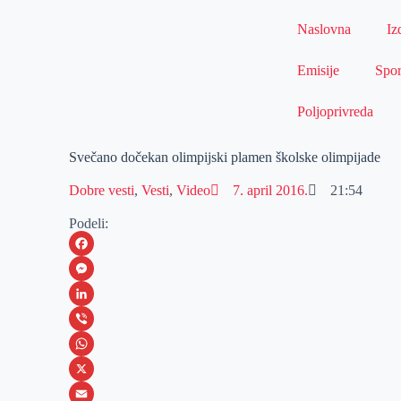
Naslovna
Iz
Emisije
Spor
Poljoprivreda
Svečano dočekan olimpijski plamen školske olimpijade
Dobre vesti
,
Vesti
,
Video
7. april 2016.
21:54
Podeli:
F
a
M
c
e
L
e
s
i
V
b
s
n
i
W
o
e
k
b
h
X