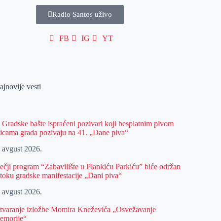
Radio Santos uživo
FB
IG
YT
ajnovije vesti
z Gradske bašte ispraćeni pozivari koji besplatnim pivom
licama grada pozivaju na 41. „Dane piva“
. avgust 2026.
ečji program “Zabavilište u Plankiću Parkiću” biće održan
 toku gradske manifestacije „Dani piva“
. avgust 2026.
tvaranje izložbe Momira Kneževića „Osvežavanje
emorije“