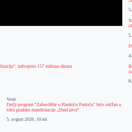
5
I
u
5
D
4
B
lizacija“, izdvojeno 157 miliona dinara
z
8.
Vesti
Dečji program “Zabavilište u Plankiću Parkiću” biće održan u
toku gradske manifestacije „Dani piva“
5. avgust 2026.
10:44