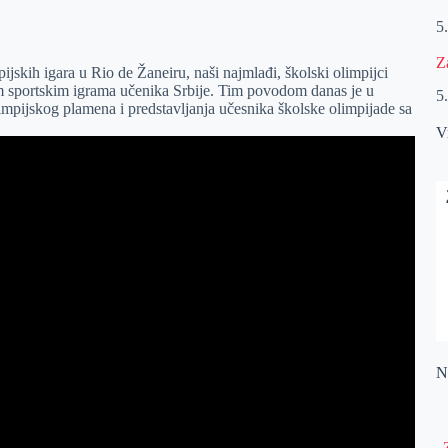
5
Z
jskih igara u Rio de Žaneiru, naši najmlađi, školski olimpijci
m sportskim igrama učenika Srbije. Tim povodom danas je u
5
mpijskog plamena i predstavljanja učesnika školske olimpijade sa
V
Na
„