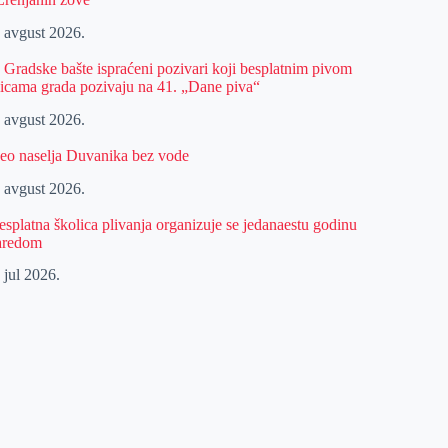
. avgust 2026.
z Gradske bašte ispraćeni pozivari koji besplatnim pivom
licama grada pozivaju na 41. „Dane piva“
. avgust 2026.
eo naselja Duvanika bez vode
. avgust 2026.
esplatna školica plivanja organizuje se jedanaestu godinu
aredom
 jul 2026.