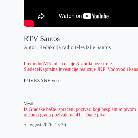
RTV Santos
Autor: Redakcija radio televizije Santos
Prethodno
Više ulica ostaje 8. aprila bez struje
Sledeće
Kapitalne investicije realizuje JKP“Vodovod i kana
POVEZANE vesti
Vesti
Iz Gradske bašte ispraćeni pozivari koji besplatnim pivom
ulicama grada pozivaju na 41. „Dane piva“
5. avgust 2026.
13:36