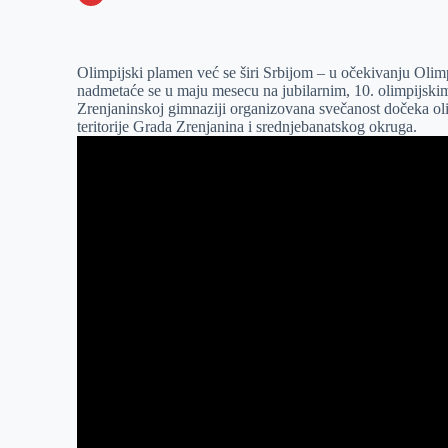
o
n
e
e
a
E
k
g
d
r
t
m
Olimpijski plamen već se širi Srbijom – u očekivanju Olimpi
e
I
s
a
nadmetaće se u maju mesecu na jubilarnim, 10. olimpijski
r
n
A
i
Zrenjaninskoj gimnaziji organizovana svečanost dočeka oli
teritorije Grada Zrenjanina i srednjebanatskog okruga.
p
l
p