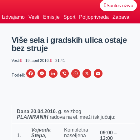
Santos uživo
Izdvajamo
Vesti
Emisije
Sport
Poljoprivreda
Zabava
Više sela i gradskih ulica ostaje
bez struje
Vesti
19. april 2016.
21:41
F
M
L
V
W
X
E
Podeli:
a
e
i
i
h
m
c
s
n
b
a
a
e
s
k
e
t
i
b
e
e
r
s
l
Dana
20.04
.2016.
g
.
se zbog
PLANIRANIH
o
n
radova na el. mreži isklјučuju:
d
A
o
g
I
p
Vojvoda
Kompletna
09:00 –
k
e
n
p
1.
Stepa,
naselјena
13:00