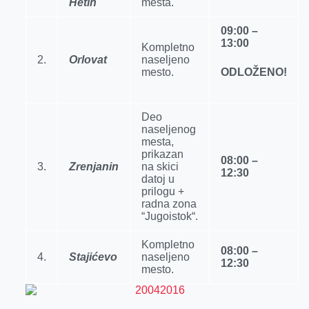
Hetin
mesta.
r
09:00 –
13:00
Kompletno
2.
Orlovat
naselјeno
mesto.
ODLOŽENO!
Deo
naselјenog
mesta,
prikazan
08:00 –
3.
Zrenjanin
na skici
12:30
datoj u
prilogu +
radna zona
“Jugoistok“.
Kompletno
08:00 –
4.
Stajićevo
naselјeno
12:30
mesto.