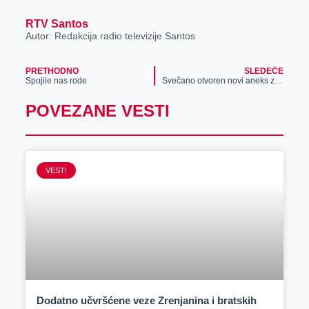
RTV Santos
Autor: Redakcija radio televizije Santos
PRETHODNO
SLEDEĆE
Spojile nas rode
Svečano otvoren novi aneks zgrade Tehničkog fakulteta „Mihajlo Pupin“ (video)
POVEZANE VESTI
VESTI
Dodatno učvršćene veze Zrenjanina i bratskih