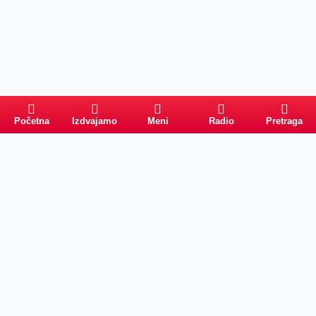
Početna
Izdvajamo
Meni
Radio
Pretraga
Pretraga
Kategorije
Ostalo
Naslovna
Izdvajamo