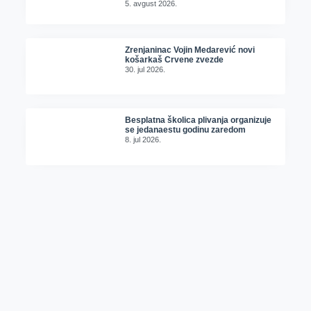
5. avgust 2026.
Zrenjaninac Vojin Medarević novi
košarkaš Crvene zvezde
30. jul 2026.
Besplatna školica plivanja organizuje
se jedanaestu godinu zaredom
8. jul 2026.