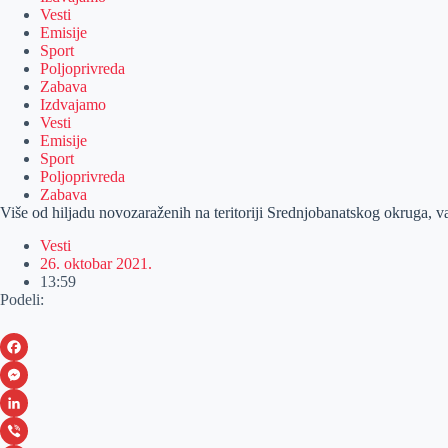
Vesti
Emisije
Sport
Poljoprivreda
Zabava
Izdvajamo
Vesti
Emisije
Sport
Poljoprivreda
Zabava
Više od hiljadu novozaraženih na teritoriji Srednjobanatskog okruga, 
Vesti
26. oktobar 2021.
13:59
Podeli:
F
a
M
c
e
L