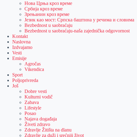
Нова Црња кроз време
Србија кроз време
Зрењанин кроз време
Језик као мост: Српска баштина у речима и словима
Bezbednost u saobraćaju
Bezbednost u saobraćaju-naša zajednička odgovornost
Kontakt
Naslovna
Izdvajamo
Vesti
Emisije
Agročas
Vikendica
Sport
Poljoprivreda
Još
Dobre vesti
Kulturni vodič
Zabava
Lifestyle
Posao
Najava događaja
Živeti zdravo
Zdravlje Žitišta na dlanu
Zdravlje za duži i srećniji život