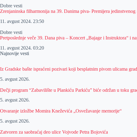
Dobre vesti
Zrenjaninska filharmonija na 39. Danima piva- Premijera jedinstvenog 
11. avgust 2024.
23:50
Dobre vesti
Pretposlednje veče 39. Dana piva – Koncert „Bajage i Instruktora“ i na
11. avgust 2024.
03:20
Najnovije vesti
Iz Gradske bašte ispraćeni pozivari koji besplatnim pivom ulicama gra
5. avgust 2026.
Dečji program “Zabavilište u Plankiću Parkiću” biće održan u toku gra
5. avgust 2026.
Otvaranje izložbe Momira Kneževića „Osvežavanje memorije“
5. avgust 2026.
Zatvoren za saobraćaj deo ulice Vojvode Petra Bojovića