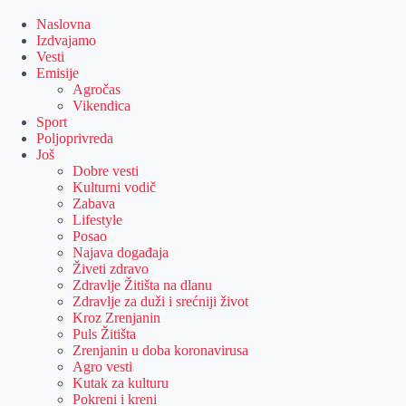
Skip
to
Naslovna
content
Izdvajamo
Vesti
Emisije
Agročas
Vikendica
Sport
Poljoprivreda
Još
Dobre vesti
Kulturni vodič
Zabava
Lifestyle
Posao
Najava događaja
Živeti zdravo
Zdravlje Žitišta na dlanu
Zdravlje za duži i srećniji život
Kroz Zrenjanin
Puls Žitišta
Zrenjanin u doba koronavirusa
Agro vesti
Kutak za kulturu
Pokreni i kreni