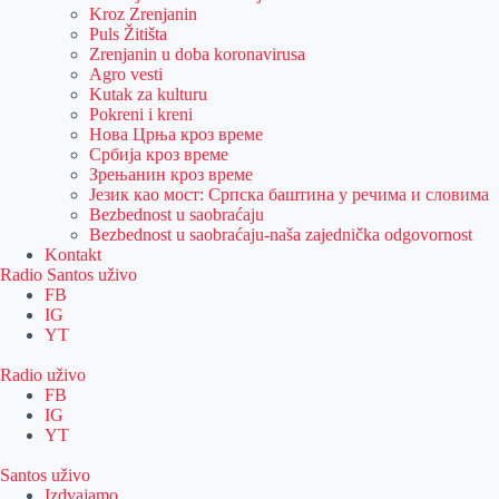
Kroz Zrenjanin
Puls Žitišta
Zrenjanin u doba koronavirusa
Agro vesti
Kutak za kulturu
Pokreni i kreni
Нова Црња кроз време
Србија кроз време
Зрењанин кроз време
Језик као мост: Српска баштина у речима и словима
Bezbednost u saobraćaju
Bezbednost u saobraćaju-naša zajednička odgovornost
Kontakt
Radio Santos uživo
FB
IG
YT
Radio uživo
FB
IG
YT
Santos uživo
Izdvajamo