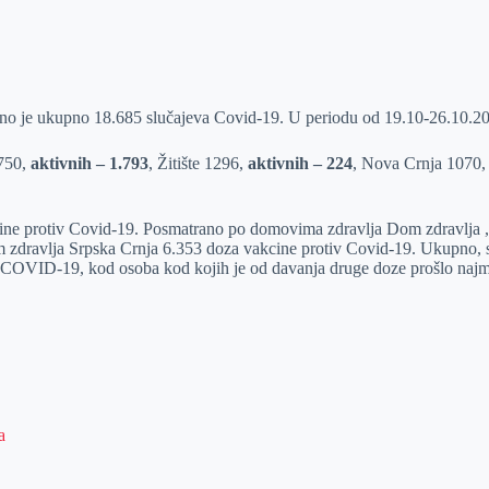
no je ukupno 18.685 slučajeva Covid-19. U periodu od 19.10-26.10.20
.750,
aktivnih – 1.793
, Žitište 1296,
aktivnih – 224
, Nova Crnja 1070
ne protiv Covid-19. Posmatrano po domovima zdravlja Dom zdravlja ,
 zdravlja Srpska Crnja 6.353 doza vakcine protiv Covid-19. Ukupno, s
 COVID-19, kod osoba kod kojih je od davanja druge doze prošlo najma
a