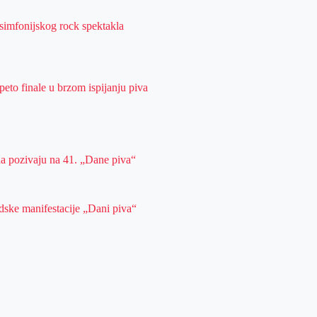
simfonijskog rock spektakla
peto finale u brzom ispijanju piva
da pozivaju na 41. „Dane piva“
dske manifestacije „Dani piva“