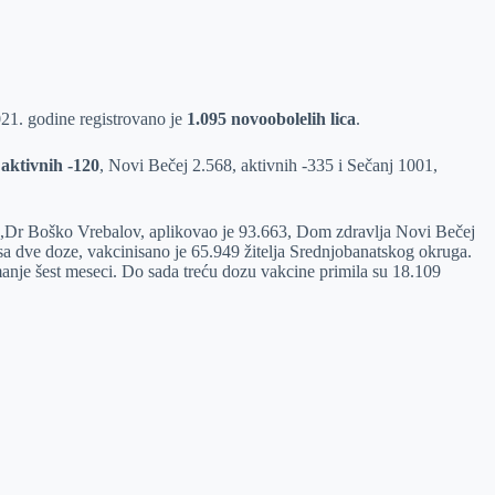
21. godine registrovano je
1.095 novoobolelih lica
.
,
aktivnih -120
, Novi Bečej 2.568, aktivnih -335 i Sečanj 1001,
,Dr Boško Vrebalov, aplikovao je 93.663, Dom zdravlja Novi Bečej
a dve doze, vakcinisano je 65.949 žitelja Srednjobanatskog okruga.
nje šest meseci. Do sada treću dozu vakcine primila su 18.109