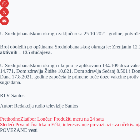
e
s
i
V
b
s
n
i
W
o
e
k
b
h
X
o
n
e
e
a
E
U Srednjobanatskom okrugu zaključno sa 25.10.2021. godine, potvrđe
k
g
d
r
t
m
Broj obolelih po opštinama Srednjobanatskog okruga je: Zrenjanin 12
e
I
s
a
aktivnih –
135 slučajeva
.
r
n
A
i
p
l
U Srednjobanatskom okrugu ukupno je aplikovano 134.109 doza vakci
14.771, Dom zdravlja Žitište 10.821, Dom zdravlja Sečanj 8.501 i Dom
p
Dana 17.8.2021. godine započeta je primene treće doze vakcine protiv
sugrađana.
RTV Santos
Autor: Redakcija radio televizije Santos
Prethodno
Zlatibor Lončar: Produžiti meru na 24 sata
Sledeće
Prva ulična trka u Ečki, interesovanje prevazilazi sva očekivanj
POVEZANE vesti