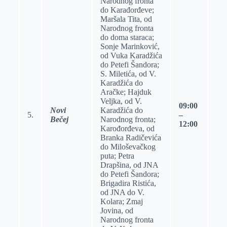
Narodnog fronta
do Karađorđeve;
Maršala Tita, od
Narodnog fronta
do doma staraca;
Sonje Marinković,
od Vuka Karadžića
do Petefi Šandora;
S. Miletića, od V.
Karadžića do
Aračke; Hajduk
Veljka, od V.
09:00
Novi
Karadžića do
5.
–
Bečej
Narodnog fronta;
12:00
Karođorđeva, od
Branka Radičevića
do Miloševačkog
puta; Petra
Drapšina, od JNA
do Petefi Šandora;
Brigadira Ristića,
od JNA do V.
Kolara; Zmaj
Jovina, od
Narodnog fronta