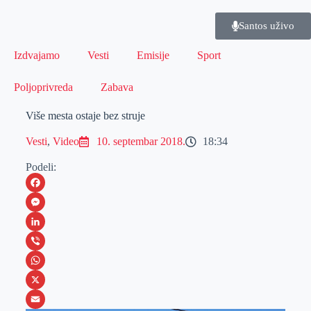
Santos uživo
Izdvajamo
Vesti
Emisije
Sport
Poljoprivreda
Zabava
Više mesta ostaje bez struje
Vesti
,
Video
10. septembar 2018.
18:34
Podeli:
F
a
M
c
e
L
e
s
i
V
b
s
n
i
W
o
e
k
b
h
X