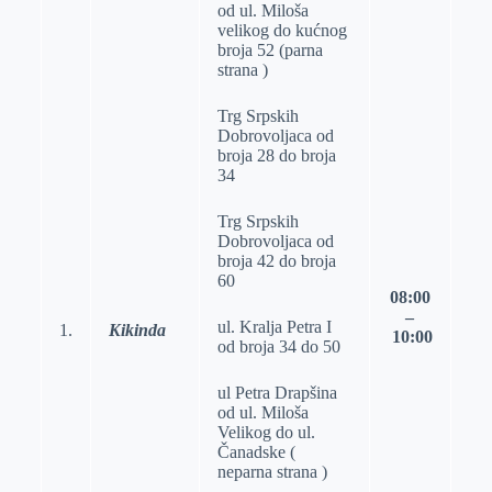
od ul. Miloša
velikog do kućnog
broja 52 (parna
strana )
Trg Srpskih
Dobrovoljaca od
broja 28 do broja
34
Trg Srpskih
Dobrovoljaca od
broja 42 do broja
60
08
:
0
0
–
ul. Kralja Petra I
1.
Kikinda
1
0
:
0
0
od broja 34 do 50
ul Petra Drapšina
od ul. Miloša
Velikog do ul.
Čanadske (
neparna strana )