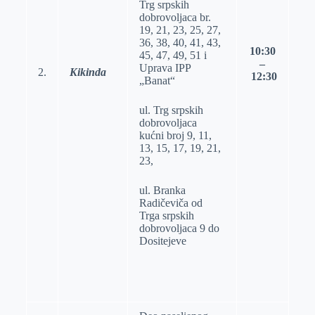
Trg srpskih
dobrovoljaca br.
19, 21, 23, 25, 27,
36, 38, 40, 41, 43,
10
:
3
0
45, 47, 49, 51 i
–
Uprava IPP
2.
Kikinda
1
2
:
3
0
„Banat“
ul. Trg srpskih
dobrovoljaca
kućni broj 9, 11,
13, 15, 17, 19, 21,
23,
ul. Branka
Radičeviča od
Trga srpskih
dobrovoljaca 9 do
Dositejeve