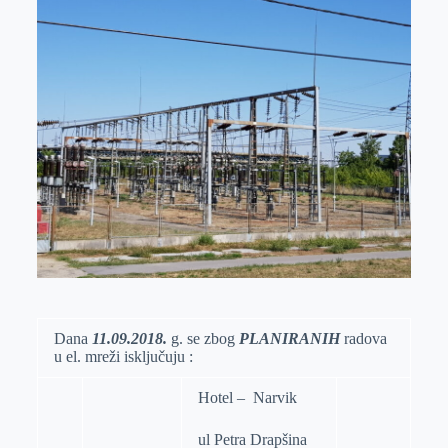
o
n
e
e
a
E
k
g
d
r
t
m
e
I
s
a
r
n
A
i
p
l
p
Dana
11
.09
.
2018.
g. se zbog
PLANIRANIH
radova
u el. mreži isključuju :
Hotel – Narvik
ul Petra Drapšina