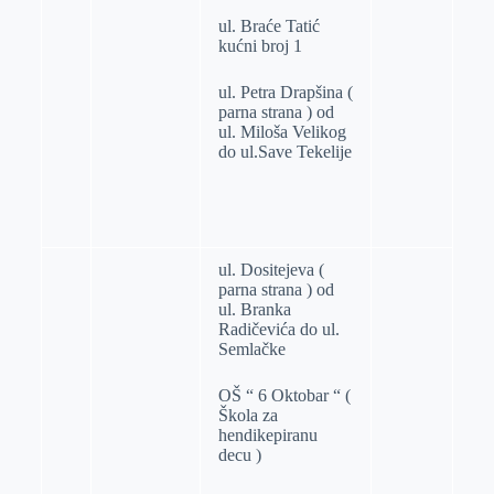
ul. Braće Tatić
kućni broj 1
ul. Petra Drapšina (
parna strana ) od
ul. Miloša Velikog
do ul.Save Tekelije
ul. Dositejeva (
parna strana ) od
ul. Branka
Radičevića do ul.
Semlačke
OŠ “ 6 Oktobar “ (
Škola za
hendikepiranu
decu )