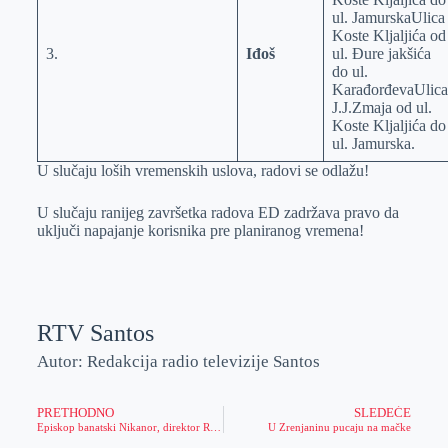
ul. JamurskaUlica
Koste Kljaljića od
3.
Iđoš
ul. Đure jakšića
do ul.
KarađorđevaUlica
J.J.Zmaja od ul.
Koste Kljaljića do
ul. Jamurska.
U slučaju loših vremenskih uslova, radovi se odlažu!
U slučaju ranijeg završetka radova ED zadržava pravo da
uključi napajanje korisnika pre planiranog vremena!
RTV Santos
Autor: Redakcija radio televizije Santos
PRETHODNO
SLEDEĆE
Episkop banatski Nikanor, direktor Radojević i gradonačelnik Janjić u obilasku hrama u izgradnji u Lazarevu
U Zrenjaninu pucaju na mačke