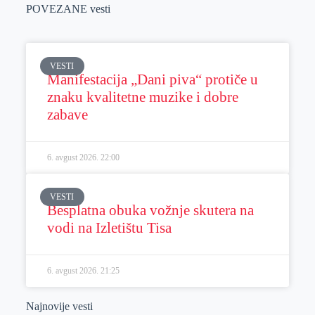
POVEZANE vesti
VESTI
Manifestacija „Dani piva“ protiče u
znaku kvalitetne muzike i dobre
zabave
6. avgust 2026.
22:00
VESTI
Besplatna obuka vožnje skutera na
vodi na Izletištu Tisa
6. avgust 2026.
21:25
Najnovije vesti