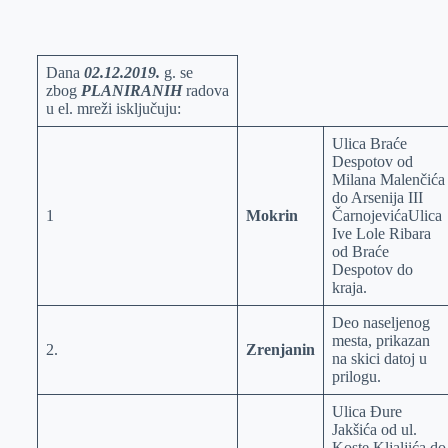
o
n
e
e
a
E
k
g
d
r
t
m
e
I
s
a
Dana
02.12.2019.
g. se
zbog
PLANIRANIH
radova
r
n
A
i
u el. mreži isključuju:
p
l
Ulica Braće
p
Despotov od
Milana Malenčića
do Arsenija III
1
Mokrin
ČarnojevićaUlica
Ive Lole Ribara
od Braće
Despotov do
kraja.
Deo naseljenog
mesta, prikazan
2.
Zrenjanin
na skici datoj u
prilogu.
Ulica Đure
Jakšića od ul.
Koste Kljaljića do