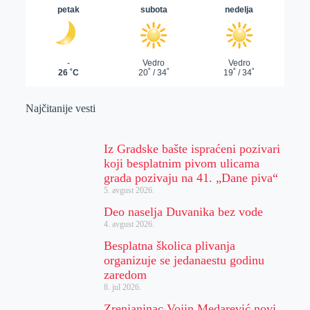
Najčitanije vesti
Iz Gradske bašte ispraćeni pozivari
koji besplatnim pivom ulicama
grada pozivaju na 41. „Dane piva“
5. avgust 2026.
Deo naselja Duvanika bez vode
4. avgust 2026.
Besplatna školica plivanja
organizuje se jedanaestu godinu
zaredom
8. jul 2026.
Zrenjaninac Vojin Medarević novi