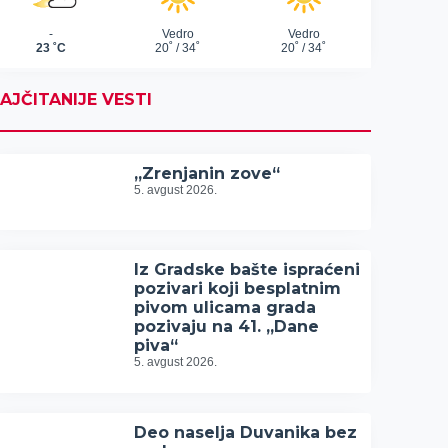
AJČITANIJE VESTI
„Zrenjanin zove“
5. avgust 2026.
Iz Gradske bašte ispraćeni
pozivari koji besplatnim
pivom ulicama grada
pozivaju na 41. „Dane
piva“
5. avgust 2026.
Deo naselja Duvanika bez