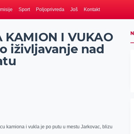
misije
Sport
Poljoprivreda
Još
Kontakt
 KAMION I VUKAO
N
 iživljavanje nad
atu
cu kamiona i vukla je po putu u mestu Jarkovac, blizu