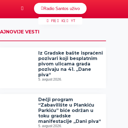
Radio Santos uživo
FB
IG
YT
AJNOVIJE VESTI
Iz Gradske bašte ispraćeni
pozivari koji besplatnim
pivom ulicama grada
pozivaju na 41. „Dane
piva“
5. avgust 2026.
Dečji program
“Zabavilište u Plankiću
Parkiću” biće održan u
toku gradske
manifestacije „Dani piva“
5. avgust 2026.