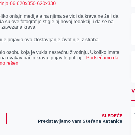
liko onlajn medija a na njima se vidi da krava ne želi da
a su ove fotografije stigle njihovoj redakciji i da se na
la zavezana krava.
ije prijavio ovo zlostavljanje životinje iz straha.
znalo osobu koja je vukla nesrećnu životinju. Ukoliko imate
 na ovakav način kravu, prijavite policiji.
Podsećamo da
ešno rešen.
V
SLEDEĆE
Predstavljamo vam Stefana Katanića