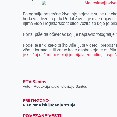
o
g
I
p
k
e
n
p
Fotografije nesrećne životinje pojavile su se u neko
r
hoda već leži na putu.Portal Životinje.rs je objavio d
njima vide i registarske tablice vozila za koje je bi
Portal piše da očevidac koji je napravio fotografije n
Podelite link, kako bi što više ljudi videlo i prepo
više informacija ili znate ko je osoba koja je mučila
je slučaj ulične tuče, koji je prijavljen policiji, usp
RTV Santos
Autor: Redakcija radio televizije Santos
PRETHODNO
Planirana isključenja struje
POVEZANE VESTI