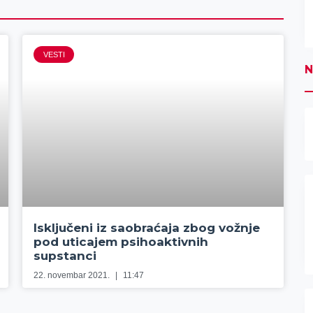
VESTI
N
Isključeni iz saobraćaja zbog vožnje
pod uticajem psihoaktivnih
supstanci
22. novembar 2021.
11:47