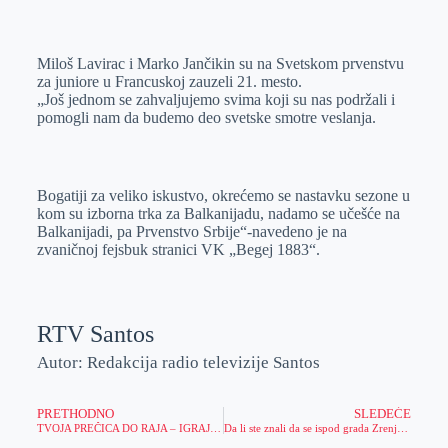
o
n
e
e
a
E
k
g
d
r
t
m
Miloš Lavirac i Marko Jančikin su na Svetskom prvenstvu
e
I
s
a
za juniore u Francuskoj zauzeli 21. mesto.
r
n
A
i
„Još jednom se zahvaljujemo svima koji su nas podržali i
pomogli nam da budemo deo svetske smotre veslanja.
p
l
p
Bogatiji za veliko iskustvo, okrećemo se nastavku sezone u
kom su izborna trka za Balkanijadu, nadamo se učešće na
Balkanijadi, pa Prvenstvo Srbije“-navedeno je na
zvaničnoj fejsbuk stranici VK „Begej 1883“.
RTV Santos
Autor: Redakcija radio televizije Santos
PRETHODNO
SLEDEĆE
TVOJA PREČICA DO RAJA – IGRAJ U MERIDIANU ZA PUT U MEKSIKO!
Da li ste znali da se ispod grada Zrenjanina nalazi složen splet podzemnih hodnika tzv. laguma?