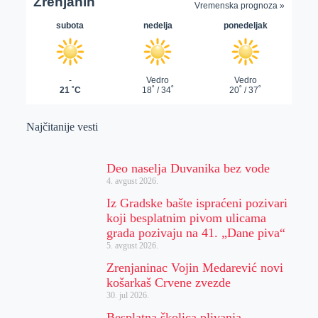
Najčitanije vesti
Deo naselja Duvanika bez vode
4. avgust 2026.
Iz Gradske bašte ispraćeni pozivari
koji besplatnim pivom ulicama
grada pozivaju na 41. „Dane piva“
5. avgust 2026.
Zrenjaninac Vojin Medarević novi
košarkaš Crvene zvezde
30. jul 2026.
Besplatna školica plivanja