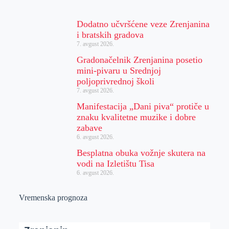
Dodatno učvršćene veze Zrenjanina
i bratskih gradova
7. avgust 2026.
Gradonačelnik Zrenjanina posetio
mini-pivaru u Srednjoj
poljoprivrednoj školi
7. avgust 2026.
Manifestacija „Dani piva“ protiče u
znaku kvalitetne muzike i dobre
zabave
6. avgust 2026.
Besplatna obuka vožnje skutera na
vodi na Izletištu Tisa
6. avgust 2026.
Vremenska prognoza