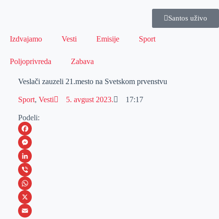
Santos uživo
Izdvajamo
Vesti
Emisije
Sport
Poljoprivreda
Zabava
Veslači zauzeli 21.mesto na Svetskom prvenstvu
Sport
,
Vesti
5. avgust 2023.
17:17
Podeli:
F
a
M
c
e
L
e
s
i
V
b
s
n
i
W
o
e
k
b
h
X