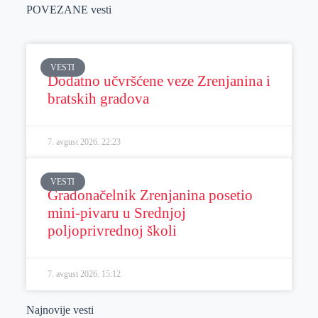
POVEZANE vesti
VESTI
Dodatno učvršćene veze Zrenjanina i
bratskih gradova
7. avgust 2026.
22:23
VESTI
Gradonačelnik Zrenjanina posetio
mini-pivaru u Srednjoj
poljoprivrednoj školi
7. avgust 2026.
15:12
Najnovije vesti