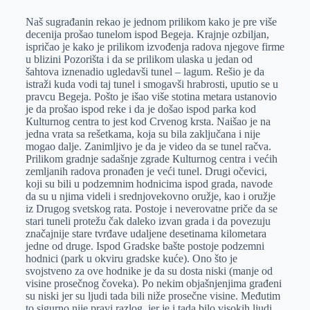
Naš sugrađanin rekao je jednom prilikom kako je pre više
decenija prošao tunelom ispod Begeja. Krajnje ozbiljan,
ispričao je kako je prilikom izvođenja radova njegove firme
u blizini Pozorišta i da se prilikom ulaska u jedan od
šahtova iznenadio ugledavši tunel – lagum. Rešio je da
istraži kuda vodi taj tunel i smogavši hrabrosti, uputio se u
pravcu Begeja. Pošto je išao više stotina metara ustanovio
je da prošao ispod reke i da je došao ispod parka kod
Кulturnog centra to jest kod Crvenog krsta. Naišao je na
jedna vrata sa rešetkama, koja su bila zaključana i nije
mogao dalje. Zanimljivo je da je video da se tunel račva.
Prilikom gradnje sadašnje zgrade Кulturnog centra i većih
zemljanih radova pronađen je veći tunel. Drugi očevici,
koji su bili u podzemnim hodnicima ispod grada, navode
da su u njima videli i srednjovekovno oružje, kao i oružje
iz Drugog svetskog rata. Postoje i neverovatne priče da se
stari tuneli protežu čak daleko izvan grada i da povezuju
značajnije stare tvrđave udaljene desetinama kilometara
jedne od druge. Ispod Gradske bašte postoje podzemni
hodnici (park u okviru gradske kuće). Ono što je
svojstveno za ove hodnike je da su dosta niski (manje od
visine prosečnog čoveka). Po nekim objašnjenjima građeni
su niski jer su ljudi tada bili niže prosečne visine. Međutim
to sigurno nije pravi razlog, jer je i tada bilo visokih ljudi,