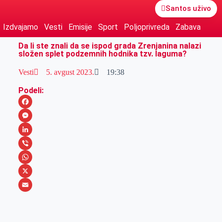
Santos uživo
Izdvajamo
Vesti
Emisije
Sport
Poljoprivreda
Zabava
Da li ste znali da se ispod grada Zrenjanina nalazi
složen splet podzemnih hodnika tzv. laguma?
Vesti
5. avgust 2023.
19:38
Podeli:
F
a
M
c
e
L
e
s
i
V
b
s
n
i
W
o
e
k
b
h
X
o
n
e
e
a
E
k
g
d
r
t
m