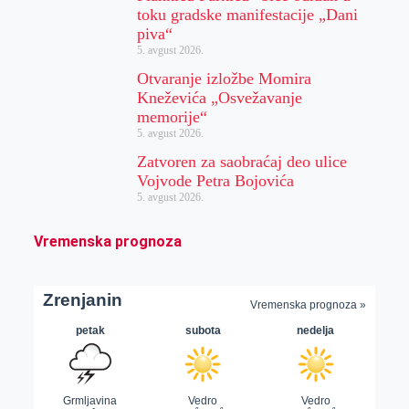
toku gradske manifestacije „Dani
piva“
5. avgust 2026.
Otvaranje izložbe Momira
Kneževića „Osvežavanje
memorije“
5. avgust 2026.
Zatvoren za saobraćaj deo ulice
Vojvode Petra Bojovića
5. avgust 2026.
Vremenska prognoza