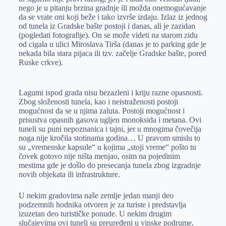
nego je u pitanju brzina gradnje ili možda onemogućavanje
da se vrate oni koji beže i tako izvrše izdaju. Izlaz iz jednog
od tunela iz Gradske bašte postoji i danas, ali je zazidan
(pogledati fotografije). On se može videti na starom zidu
od cigala u ulici Miroslava Tirša (danas je to parking gde je
nekada bila stara pijaca ili tzv. začelje Gradske bašte, pored
Ruske crkve).
Lagumi ispod grada nisu bezazleni i kriju razne opasnosti.
Zbog složenosti tunela, kao i neistraženosti postoji
mogućnost da se u njima zaluta. Postoji mogućnost i
prisustva opasnih gasova ugljen monoksida i metana. Ovi
tuneli su puni nepoznanica i tajni, jer u mnogima čovečija
noga nije kročila stotinama godina… U pravom smislu to
su „vremenske kapsule“ u kojima „stoji vreme“ pošto tu
čovek gotovo nije ništa menjao, osim na pojedinim
mestima gde je došlo do presecanja tunela zbog izgradnje
novih objekata ili infrastrukture.
U nekim gradovima naše zemlje jedan manji deo
podzemnih hodnika otvoren je za turiste i predstavlja
izuzetan deo turističke ponude. U nekim drugim
slučajevima ovi tuneli su preuređeni u vinske podrume,