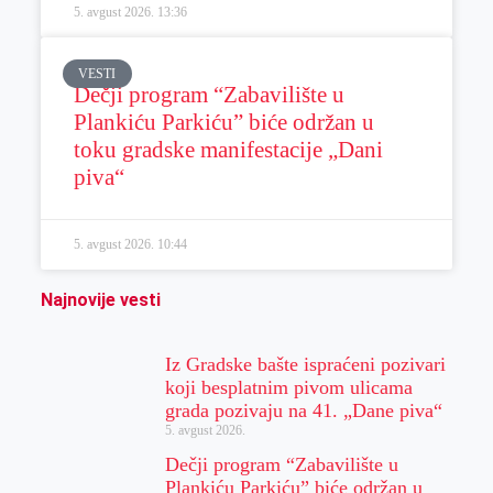
5. avgust 2026.
13:36
VESTI
Dečji program “Zabavilište u
Plankiću Parkiću” biće održan u
toku gradske manifestacije „Dani
piva“
5. avgust 2026.
10:44
Najnovije vesti
Iz Gradske bašte ispraćeni pozivari
koji besplatnim pivom ulicama
grada pozivaju na 41. „Dane piva“
5. avgust 2026.
Dečji program “Zabavilište u
Plankiću Parkiću” biće održan u