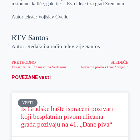
restorane, kafiće, galerije… Evo ideje i za grad Zrenjanin.
Autor teksta: Vojislav Cvejić
RTV Santos
Autor: Redakcija radio televizije Santos
PRETHODNO
SLEDEĆE
Veslači zauzeli 21.mesto na Svetskom prvenstvu
Nevreme prošlo i kroz Zrenjanin
POVEZANE vesti
VESTI
Iz Gradske bašte ispraćeni pozivari
koji besplatnim pivom ulicama
grada pozivaju na 41. „Dane piva“