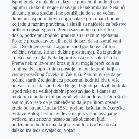
Ispod grada Zrenjanina nalaze se podzemni hodnici tzv.
e
I
s
a
lagumi ili kako ih negde nazivaju i katakombama. Šetajući
r
n
A
i
ulicama grada građani i ne pomišljaju da se na većim
dubinama ispod njihovih nogu nalaze prokopani hodnici,
p
l
koji idu u raznim pravcima, a služili su najčešće za bekstvo
p
prilikom opsade grada. Prema saznanjima do kojih se
došlo, podzemni hodnici građeni su u raznim epohama.
Postoje predpostavke, ali i neki dokazi da su izgrađivani
još u Srednjem veku. Lagumi ispod grada rezličitih su
veličina (visine, širine i dužine prostiranja). Za izgradnju
korišćena je cigla. Neki lagumi zaista su visoki i široki.
Prema nekim izvorima kroz njih su mogla proći kola sa
konjima. Nasuprot njima postoje i manji lagumi, koji su
visine prosečnog čoveka ili čak niži. Zanimljivo je da po
rečima starih Zrenjaninaca podzemni hodnici idu u više
pravaca i to čak ispod reke Begej. Izgradnja takvih hodnika
ispod reke na velikoj dubini predstavljao bi i danas uz
modernu tehniku ozbiljan građevinski poduhvat. Ono što je
zanimljivo jeste da je zabeleženo da je prilikom opsade
grada od strane Turaka 1551. godine, kaštelan bečkerečke
tvrđave Balog Lerinc uvidevši da je izvesno osvajanje
tvrđave, misteriozno nestao sa nekolicinom ljudi
podzemnim hodnicima, koji su vodili iz tvrđave dosta
daleko iza leđa osvajačkoj vojsci.