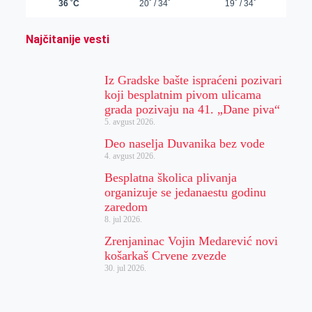
Najčitanije vesti
Iz Gradske bašte ispraćeni pozivari
koji besplatnim pivom ulicama
grada pozivaju na 41. „Dane piva“
5. avgust 2026.
Deo naselja Duvanika bez vode
4. avgust 2026.
Besplatna školica plivanja
organizuje se jedanaestu godinu
zaredom
8. jul 2026.
Zrenjaninac Vojin Medarević novi
košarkaš Crvene zvezde
30. jul 2026.