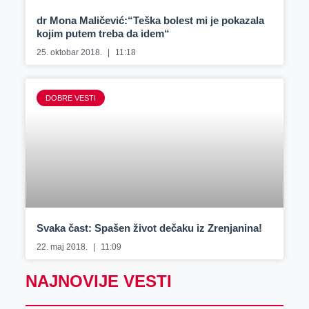
dr Mona Maličević:“Teška bolest mi je pokazala
kojim putem treba da idem“
25. oktobar 2018.
11:18
DOBRE VESTI
Svaka čast: Spašen život dečaku iz Zrenjanina!
22. maj 2018.
11:09
NAJNOVIJE VESTI