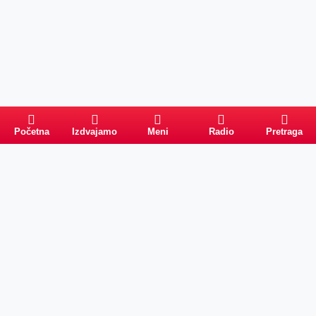
Početna
Izdvajamo
Meni
Radio
Pretraga
Pretraga
Kategorije
Ostalo
Naslovna