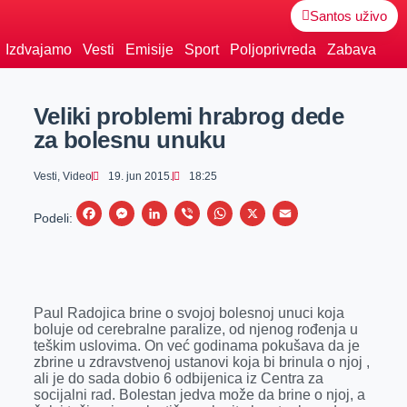
Santos uživo
Izdvajamo
Vesti
Emisije
Sport
Poljoprivreda
Zabava
Veliki problemi hrabrog dede
za bolesnu unuku
Vesti
,
Video
19. jun 2015.
18:25
F
M
L
V
W
X
E
Podeli:
a
e
i
i
h
m
c
s
n
b
a
a
e
s
k
e
t
i
Paul Radojica brine o svojoj bolesnoj unuci koja
b
e
e
r
s
l
boluje od cerebralne paralize, od njenog rođenja u
o
n
d
A
teškim uslovima. On već godinama pokušava da je
zbrine u zdravstvenoj ustanovi koja bi brinula o njoj ,
o
g
I
p
ali je do sada dobio 6 odbijenica iz Centra za
k
e
n
p
socijalni rad. Bolestan jedva može da brine o njoj, a