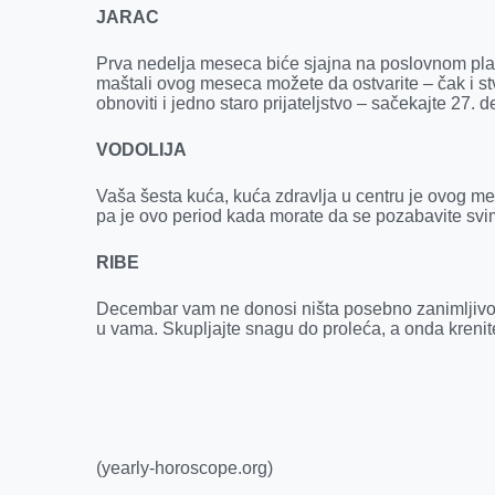
JARAC
Prva nedelja meseca biće sjajna na poslovnom pla
maštali ovog meseca možete da ostvarite – čak i st
obnoviti i jedno staro prijateljstvo – sačekajte 27. 
VODOLIJA
Vaša šesta kuća, kuća zdravlja u centru je ovog me
pa je ovo period kada morate da se pozabavite svi
RIBE
Decembar vam ne donosi ništa posebno zanimljivo,
u vama. Skupljajte snagu do proleća, a onda krenite
(yearly-horoscope.org)