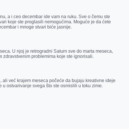
nu, a i ceo decembar ide vam na ruku. Sve o čemu ste
vari koje ste proglasili nemogućima. Moguće je da ćete
decembar i mnoge stvari biće jasnije.
seca. U njoj je retrogradni Saturn sve do marta meseca,
m zdravstvenim problemima koje ste ignorisali.
 ali već krajem meseca počeće da bujaju kreativne ideje
 u ostvarivanje svega što ste osmislili u toku zime.