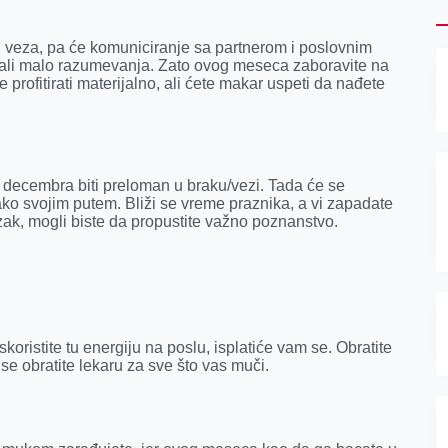
ći veza, pa će komuniciranje sa partnerom i poslovnim
, ali malo razumevanja. Zato ovog meseca zaboravite na
 profitirati materijalno, ali ćete makar uspeti da nađete
decembra biti preloman u braku/vezi. Tada će se
svako svojim putem. Bliži se vreme praznika, a vi zapadate
azak, mogli biste da propustite važno poznanstvo.
koristite tu energiju na poslu, isplatiće vam se. Obratite
se obratite lekaru za sve što vas muči.