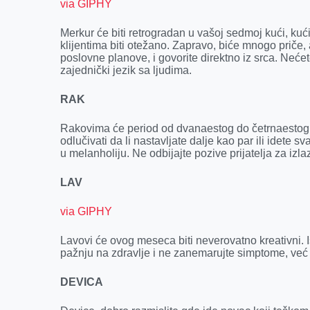
via GIPHY
Merkur će biti retrogradan u vašoj sedmoj kući, ku
klijentima biti otežano. Zapravo, biće mnogo priče
poslovne planove, i govorite direktno iz srca. Nećete
zajednički jezik sa ljudima.
RAK
Rakovima će period od dvanaestog do četrnaestog 
odlučivati da li nastavljate dalje kao par ili idete 
u melanholiju. Ne odbijajte pozive prijatelja za izl
LAV
via GIPHY
Lavovi će ovog meseca biti neverovatno kreativni. Is
pažnju na zdravlje i ne zanemarujte simptome, već 
DEVICA