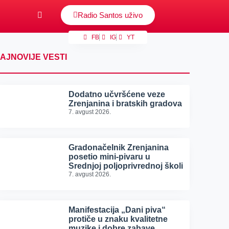
Radio Santos uživo
FB
IG
YT
AJNOVIJE VESTI
Dodatno učvršćene veze
Zrenjanina i bratskih gradova
7. avgust 2026.
Gradonačelnik Zrenjanina
posetio mini-pivaru u
Srednjoj poljoprivrednoj školi
7. avgust 2026.
Manifestacija „Dani piva“
protiče u znaku kvalitetne
muzike i dobre zabave