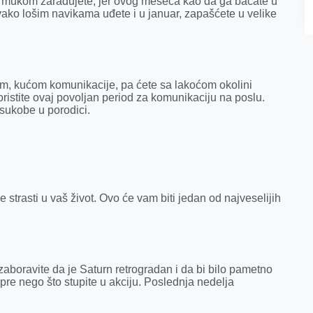
m mukom zarađujete, jer ovog meseca kao da ga bacate u
 ovako lošim navikama uđete i u januar, zapašćete u velike
m, kućom komunikacije, pa ćete sa lakoćom okolini
koristite ovaj povoljan period za komunikaciju na poslu.
ukobe u porodici.
 strasti u vaš život. Ovo će vam biti jedan od najveselijih
aboravite da je Saturn retrogradan i da bi bilo pametno
pre nego što stupite u akciju. Poslednja nedelja