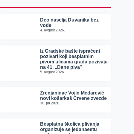
Deo naselja Duvanika bez
vode
4. avgust 2026.
Iz Gradske bašte ispraćeni
pozivari koji besplatnim
pivom ulicama grada pozivaju
na 41. „Dane piva“
5. avgust 2026.
Zrenjaninac Vojin Medarević
novi košarkaš Crvene zvezde
30. jul 2026.
Besplatna školica plivanja
organizuje se jedanaestu