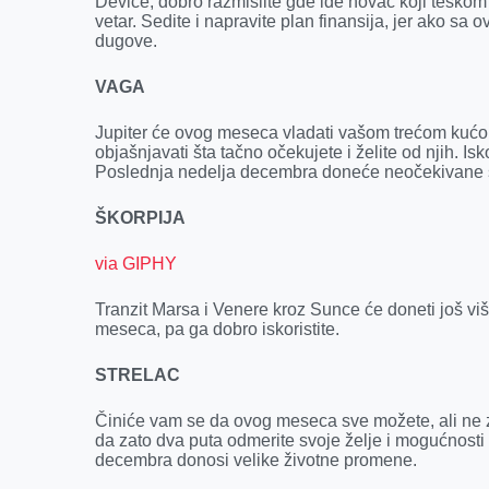
Device, dobro razmislite gde ide novac koji teško
vetar. Sedite i napravite plan finansija, jer ako sa
dugove.
VAGA
Jupiter će ovog meseca vladati vašom trećom kućo
objašnjavati šta tačno očekujete i želite od njih. Is
Poslednja nedelja decembra doneće neočekivane s
ŠKORPIJA
via GIPHY
Tranzit Marsa i Venere kroz Sunce će doneti još više
meseca, pa ga dobro iskoristite.
STRELAC
Činiće vam se da ovog meseca sve možete, ali ne z
da zato dva puta odmerite svoje želje i mogućnosti 
decembra donosi velike životne promene.