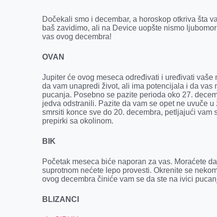
o
n
d
A
Dočekali smo i decembar, a horoskop otkriva šta 
o
g
I
p
baš zavidimo, ali na Device uopšte nismo ljubomor
vas ovog decembra!
k
e
n
p
r
OVAN
Jupiter će ovog meseca određivati i uređivati vaš
da vam unapredi život, ali ima potencijala i da vas 
pucanja. Posebno se pazite perioda oko 27. decembr
jedva odstranili. Pazite da vam se opet ne uvuče u
smrsiti konce sve do 20. decembra, petljajući vam 
prepirki sa okolinom.
BIK
Početak meseca biće naporan za vas. Moraćete da o
suprotnom nećete lepo provesti. Okrenite se nekom ho
ovog decembra činiće vam se da ste na ivici pucan
BLIZANCI