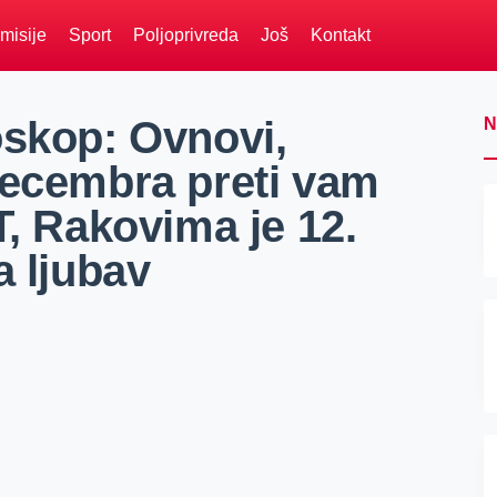
misije
Sport
Poljoprivreda
Još
Kontakt
oskop: Ovnovi,
N
decembra preti vam
 Rakovima je 12.
 ljubav