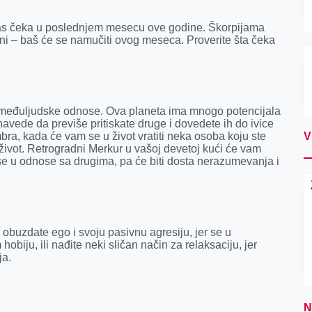
vas čeka u poslednjem mesecu ove godine. Škorpijama
ni – baš će se namučiti ovog meseca. Proverite šta čeka
e međuljudske odnose. Ova planeta ima mnogo potencijala
navede da previše pritiskate druge i dovedete ih do ivice
a, kada će vam se u život vratiti neka osoba koju ste
V
 život. Retrogradni Merkur u vašoj devetoj kući će vam
se u odnose sa drugima, pa će biti dosta nerazumevanja i
buzdate ego i svoju pasivnu agresiju, jer se u
biju, ili nađite neki sličan način za relaksaciju, jer
ja.
N