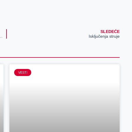
SLEDEĆE
dan uz brojne pogodnosti, akcije i poklone (FOTO)
Isključenja struje
VESTI