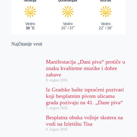
Najčitanije vesti
Manifestacija „Dani piva“ protiče u
znaku kvalitetne muzike i dobre
zabave
6. avgust 2026.
Iz Gradske bašte ispraćeni pozivari
koji besplatnim pivom ulicama
grada pozivaju na 41. „Dane piva“
5. avgust 2026.
Besplatna obuka vožnje skutera na
vodi na Izletištu Tisa
6. avgust 2026.