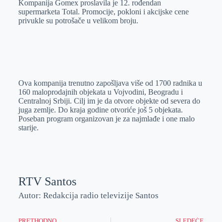
Kompanija Gomex proslavila je 12. rođendan
e
I
s
a
supermarketa Total. Promocije, pokloni i akcijske cene
r
n
A
i
privukle su potrošače u velikom broju.
p
l
p
Ova kompanija trenutno zapošljava više od 1700 radnika u
160 maloprodajnih objekata u Vojvodini, Beogradu i
Centralnoj Srbiji. Cilj im je da otvore objekte od severa do
juga zemlje. Do kraja godine otvoriće još 5 objekata.
Poseban program organizovan je za najmlađe i one malo
starije.
RTV Santos
Autor: Redakcija radio televizije Santos
PRETHODNO
SLEDEĆE