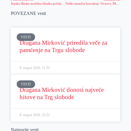
Srpsko-Ruska mobilna klinika počela sa radom
Veliki mesečni horoskop: Ovnovi, PAZITE SE jer 27. decembra preti vam VELIKA OPASNOST, Rakovima je 12. PRELOMAN DAN za ljubav
POVEZANE vesti
VESTI
Dragana Mirković priredila veče za
pamćenje na Trgu slobode
9. avgust 2026.
11:33
VESTI
Dragana Mirković donosi najveće
hitove na Trg slobode
8. avgust 2026.
23:22
Najnovije vesti