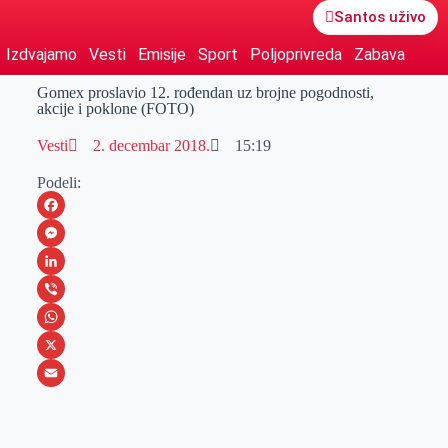
Santos uživo
Izdvajamo
Vesti
Emisije
Sport
Poljoprivreda
Zabava
Gomex proslavio 12. rođendan uz brojne pogodnosti,
akcije i poklone (FOTO)
Vesti
2. decembar 2018.
15:19
Podeli:
F
a
M
c
e
L
e
s
i
V
b
s
n
i
W
o
e
k
b
h
X
o
n
e
e
a
E
k
g
d
r
t
m