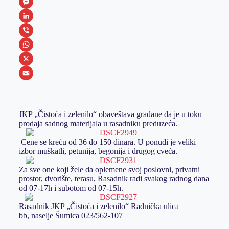
F
a
M
c
e
L
e
s
i
V
b
s
n
i
W
o
e
k
b
h
X
o
n
e
e
a
E
k
g
d
r
t
m
JKP „Čistoća i zelenilo“ obaveštava građane da je u toku
e
I
s
a
prodaja sadnog materijala u rasadniku preduzeća.
r
n
A
i
Cene se kreću od 36 do 150 dinara. U ponudi je veliki
p
l
izbor muškatli, petunija, begonija i drugog cveća.
p
Za sve one koji žele da oplemene svoj poslovni, privatni
prostor, dvorište, terasu, Rasadnik radi svakog radnog dana
od 07-17h i subotom od 07-15h.
Rasadnik JKP „Čistoća i zelenilo“ Radnička ulica
bb, naselje Šumica 023/562-107