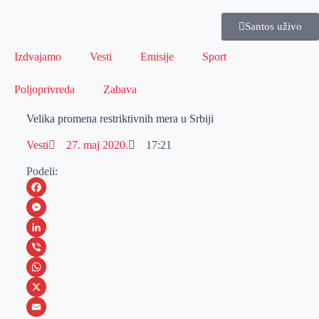
Santos uživo
Izdvajamo
Vesti
Emisije
Sport
Poljoprivreda
Zabava
Velika promena restriktivnih mera u Srbiji
Vesti
27. maj 2020.
17:21
Podeli:
F
a
M
c
e
L
e
s
i
V
b
s
n
i
W
o
e
k
b
h
X