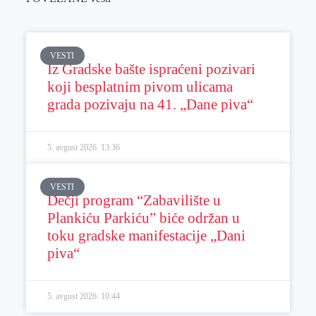
VESTI
Iz Gradske bašte ispraćeni pozivari
koji besplatnim pivom ulicama
grada pozivaju na 41. „Dane piva“
5. avgust 2026.
13:36
VESTI
Dečji program “Zabavilište u
Plankiću Parkiću” biće održan u
toku gradske manifestacije „Dani
piva“
5. avgust 2026.
10:44