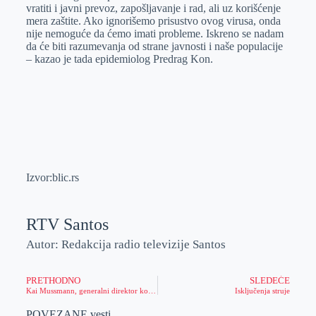
vratiti i javni prevoz, zapošljavanje i rad, ali uz korišćenje
mera zaštite. Ako ignorišemo prisustvo ovog virusa, onda
nije nemoguće da ćemo imati probleme. Iskreno se nadam
da će biti razumevanja od strane javnosti i naše populacije
– kazao je tada epidemiolog Predrag Kon.
Izvor:blic.rs
RTV Santos
Autor: Redakcija radio televizije Santos
PRETHODNO
SLEDEĆE
Kai Mussmann, generalni direktor kompanije Drekslmajer o trenutnoj situaciji, planovima i budućnosti
Isključenja struje
POVEZANE vesti