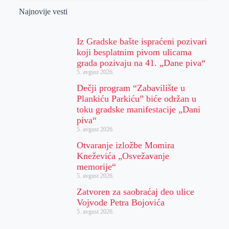
Najnovije vesti
Iz Gradske bašte ispraćeni pozivari
koji besplatnim pivom ulicama
grada pozivaju na 41. „Dane piva“
5. avgust 2026.
Dečji program “Zabavilište u
Plankiću Parkiću” biće održan u
toku gradske manifestacije „Dani
piva“
5. avgust 2026.
Otvaranje izložbe Momira
Kneževića „Osvežavanje
memorije“
5. avgust 2026.
Zatvoren za saobraćaj deo ulice
Vojvode Petra Bojovića
5. avgust 2026.