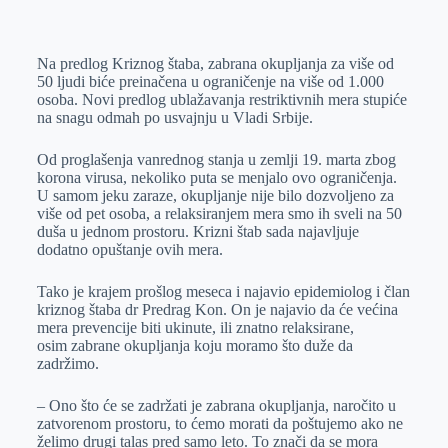
o
n
e
e
a
E
k
g
d
r
t
m
Na predlog Kriznog štaba, zabrana okupljanja za više od
e
I
s
a
50 ljudi biće preinačena u ograničenje na više od 1.000
r
n
A
i
osoba. Novi predlog ublažavanja restriktivnih mera stupiće
na snagu odmah po usvajnju u Vladi Srbije.
p
l
p
Od proglašenja vanrednog stanja u zemlji 19. marta zbog
korona virusa, nekoliko puta se menjalo ovo ograničenja.
U samom jeku zaraze, okupljanje nije bilo dozvoljeno za
više od pet osoba, a relaksiranjem mera smo ih sveli na 50
duša u jednom prostoru. Krizni štab sada najavljuje
dodatno opuštanje ovih mera.
Tako je krajem prošlog meseca i najavio epidemiolog i član
kriznog štaba dr Predrag Kon. On je najavio da će većina
mera prevencije biti ukinute, ili znatno relaksirane,
osim zabrane okupljanja koju moramo što duže da
zadržimo.
– Ono što će se zadržati je zabrana okupljanja, naročito u
zatvorenom prostoru, to ćemo morati da poštujemo ako ne
želimo drugi talas pred samo leto. To znači da se mora