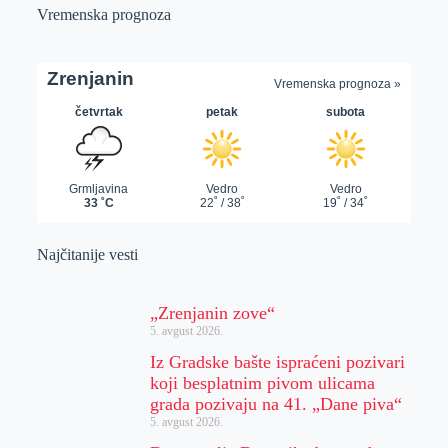
Vremenska prognoza
Najčitanije vesti
„Zrenjanin zove“
5. avgust 2026.
Iz Gradske bašte ispraćeni pozivari
koji besplatnim pivom ulicama
grada pozivaju na 41. „Dane piva“
5. avgust 2026.