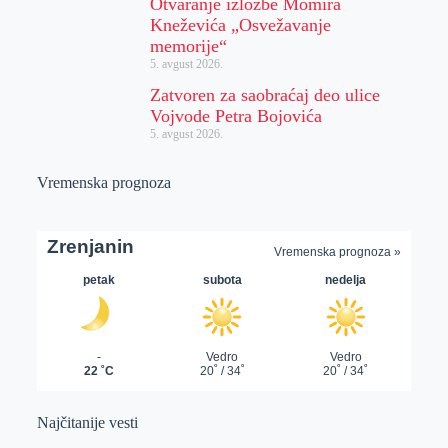
Otvaranje izložbe Momira
Kneževića „Osvežavanje
memorije“
5. avgust 2026.
Zatvoren za saobraćaj deo ulice
Vojvode Petra Bojovića
5. avgust 2026.
Vremenska prognoza
Najčitanije vesti