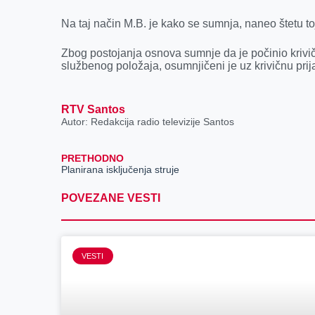
Nа tаj nаčin M.B. je kаko se sumnjа, naneo štetu to
Zbog postojаnjа osnovа sumnje dа je počinio krivič
službenog položаjа, osumnjičeni je uz krivičnu pri
RTV Santos
Autor: Redakcija radio televizije Santos
PRETHODNO
Planirana isključenja struje
POVEZANE VESTI
VESTI