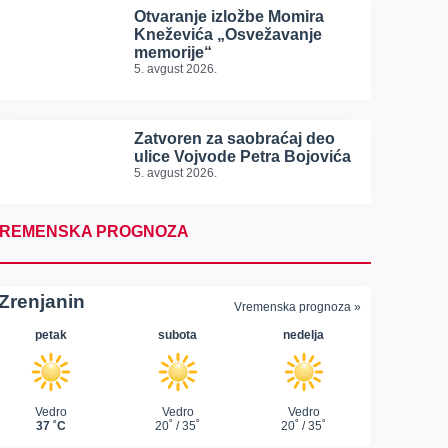
Otvaranje izložbe Momira
Kneževića „Osvežavanje
memorije“
5. avgust 2026.
Zatvoren za saobraćaj deo
ulice Vojvode Petra Bojovića
5. avgust 2026.
REMENSKA PROGNOZA