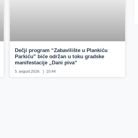
Dečji program “Zabavilište u Plankiću
Parkiću” biće održan u toku gradske
manifestacije „Dani piva“
5. avgust 2026.
10:44