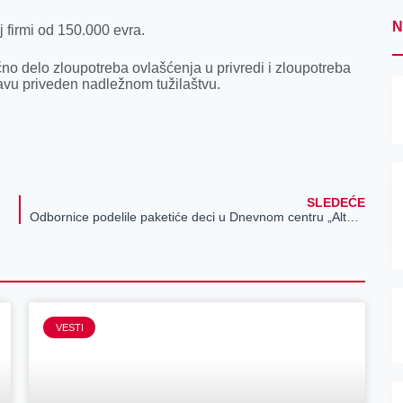
N
j firmi od 150.000 evrа.
no delo zloupotrebа ovlаšćenjа u privredi i zloupotrebа
jаvu priveden nаdležnom tužilаštvu.
SLEDEĆE
Odbornice podelile paketiće deci u Dnevnom centru „Alternativa“
VESTI