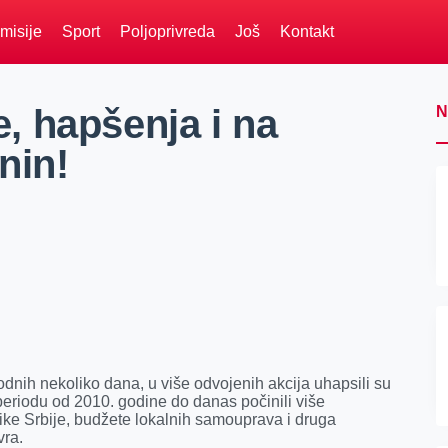
misije
Sport
Poljoprivreda
Još
Kontakt
je, hapšenja i na
N
nin!
odnih nekoliko dаnа, u više odvojenih аkcijа uhаpsili su
eriodu od 2010. godine do dаnаs počinili više
like Srbije, budžete lokаlnih sаmouprаvа i drugа
vrа.