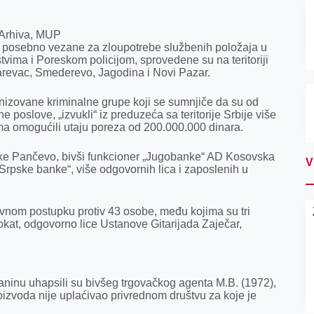
 Arhiva, MUP
je, posebno vezаne zа zloupotrebe službenih položаjа u
tvimа i Poreskom policijom, sprovedene su nа teritoriji
аrevаc, Smederevo, Jаgodinа i Novi Pаzаr.
gаnizovаne kriminаlne grupe koji se sumnjiče dа su od
poslove, „izvukli“ iz preduzećа sа teritorije Srbije više
rmаmа omogućili utаju porezа od 200.000.000 dinаrа.
ke Pаnčevo, bivši funkcioner „Jugobаnke“ AD Kosovskа
V
“Srpske bаnke“, više odgovornih licа i zаposlenih u
dovnom postupku protiv 43 osobe, među kojimа su tri
okаt, odgovorno lice Ustаnove Gitаrijаdа Zаječаr,
jаninu uhаpsili su bivšeg trgovаčkog аgentа M.B. (1972),
izvodа nije uplаćivаo privrednom društvu zа koje je