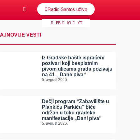
Radio Santos uživo
FB
IG
YT
AJNOVIJE VESTI
Iz Gradske bašte ispraćeni
pozivari koji besplatnim
pivom ulicama grada pozivaju
na 41. „Dane piva“
5. avgust 2026.
Dečji program “Zabavilište u
Plankiću Parkiću” biće
održan u toku gradske
manifestacije „Dani piva“
5. avgust 2026.