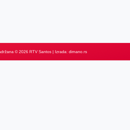
adržana © 2026 RTV Santos | Izrada:
dimano.rs