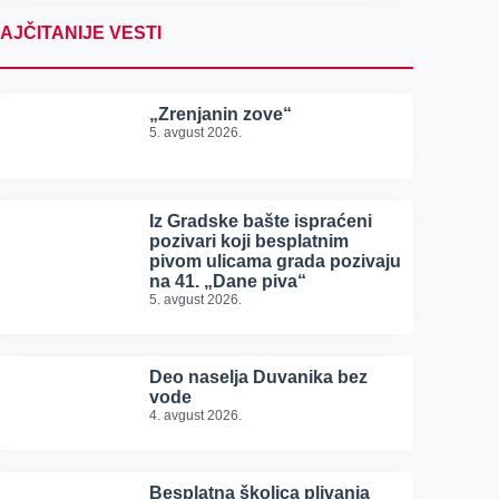
AJČITANIJE VESTI
„Zrenjanin zove“
5. avgust 2026.
Iz Gradske bašte ispraćeni
pozivari koji besplatnim
pivom ulicama grada pozivaju
na 41. „Dane piva“
5. avgust 2026.
Deo naselja Duvanika bez
vode
4. avgust 2026.
Besplatna školica plivanja