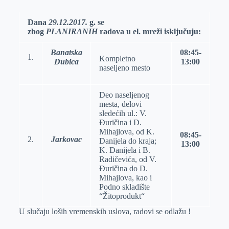
r
n
A
i
Dana
2
9
.
12.2017.
g.
se
p
l
zbog
PLANIRANIH
radova u el.
mreži isključuju:
p
Banatska
08:45-
1.
Kompletno
Dubica
13
:
00
naseljeno mesto
Deo naseljenog
mesta, delovi
sledećih ul.: V.
Đuričina i D.
Mihajlova, od K.
08:45-
2.
Jarkovac
Danijela do kraja;
13
:
00
K. Danijela i B.
Radičevića, od V.
Đuričina do D.
Mihajlova, kao i
Podno skladište
“Žitoprodukt“
U slučaju loših vremenskih uslova, radovi se odlažu !