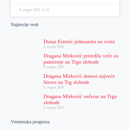
9. avgust 2026.
11:33
Najnovije vesti
Dunja Eremić jedanaesta na svetu
9. avgust 2026.
Dragana Mirković priredila veče za
pamćenje na Trgu slobode
9. avgust 2026.
Dragana Mirković donosi najveće
hitove na Trg slobode
8. avgust 2026.
Dragana Mirković večeras na Trgu
slobode
8. avgust 2026.
Vremenska prognoza