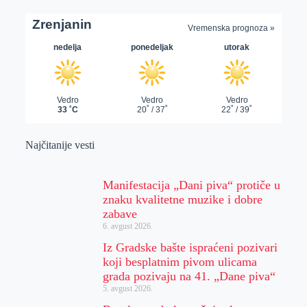
Najčitanije vesti
Manifestacija „Dani piva“ protiče u
znaku kvalitetne muzike i dobre
zabave
6. avgust 2026.
Iz Gradske bašte ispraćeni pozivari
koji besplatnim pivom ulicama
grada pozivaju na 41. „Dane piva“
5. avgust 2026.