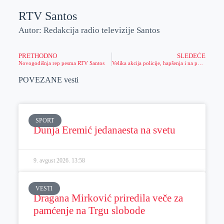
RTV Santos
Autor: Redakcija radio televizije Santos
PRETHODNO
SLEDEĆE
Novogodišnja rep pesma RTV Santos
Velika akcija policije, hapšenja i na području PU Zrenjanin!
POVEZANE vesti
SPORT
Dunja Eremić jedanaesta na svetu
9. avgust 2026.
13:58
VESTI
Dragana Mirković priredila veče za
pamćenje na Trgu slobode