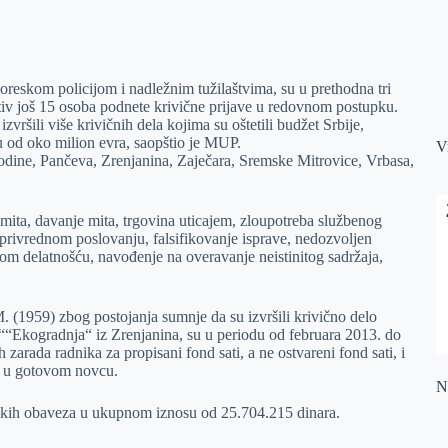
Poreskom policijom i nadležnim tužilaštvima, su u prethodna tri
otiv još 15 osoba podnete krivične prijave u redovnom postupku.
ršili više krivičnih dela kojima su oštetili budžet Srbije,
 od oko milion evra, saopštio je MUP.
V
odine, Pančeva, Zrenjanina, Zaječara, Sremske Mitrovice, Vrbasa,
 mita, davanje mita, trgovina uticajem, zloupotreba službenog
 privrednom poslovanju, falsifikovanje isprave, nedozvoljen
m delatnošću, navođenje na overavanje neistinitog sadržaja,
. (1959) zbog postojanja sumnje da su izvršili krivično delo
 ““Ekogradnja“ iz Zrenjanina, su u periodu od februara 2013. do
arada radnika za propisani fond sati, a ne ostvareni fond sati, i
li u gotovom novcu.
Na
eskih obaveza u ukupnom iznosu od 25.704.215 dinara.