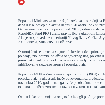
o
e
k
b
h
X
o
n
e
e
a
E
k
g
d
r
t
m
Pripadnici Ministarstva unutrašnjih poslova, u saradnji sa 
e
I
s
a
dana u više odvojenih akcija uhapsili 20 osoba, dok su pr
r
n
A
i
Oni se sumnjiče da su u periodu od 2013. godine do danas izv
Republički fond PIO i druga pravna lica u ukupnom iznosu
p
l
Akcije su sprovedene na teritoriji Novog Sada, Čačka, Jag
p
Aranđelovca, Smedereva i Požarevca.
Osumnjičeni se terete da su počinili krivična dela primanje
položaja, zloupotreba položaja odgovornog lica, prevara u
promet akciznih proizvoda, neovlašćeno bavljenje određeno
falsifikovanje službene isprave i poreska utaja.
Pripadnici MUP u Zrenjaninu uhapsili su S.K. (1964) i T.M
poreska utaja, a uhapšeni, inače odgovorna lica preduzeća
novembra 2016. godine nalagali vršenje obračuna mesečnih z
to u znatno nižim iznosima, a razliku u zaradi su isplaćiva
Oni su kako se sumnja na ovaj način izbegli plaćanje por