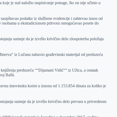
koje je sud naložio raspisivanje potrage, što on nije učinio u
a saopštavao podatke iz službene evidencije i zahtevao iznos od
a je osobama u ekstradicionom pritvoru omogućavao posete do
ojanja sumnje da je izvršio krivično delo zloupotreba položaja
inerva“ iz Lučana nabavio građevinski materijal od preduzeća
knjiženja preduzeću ““Dijamant Vidić““ iz Užica, a ostatak
noj Bašti.
ravnu imovinsku korist u iznosu od 1.153.854 dinara za koliko je
stojanja sumnje da je izvršio krivično delo prevara u privrednom