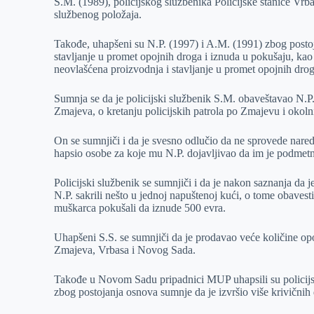
S.M. (1989), policijskog službenika Policijske stanice Vrba
službenog položaja.
Takođe, uhapšeni su N.P. (1997) i A.M. (1991) zbog postoja
stavljanje u promet opojnih droga i iznuda u pokušaju, kao 
neovlašćena proizvodnja i stavljanje u promet opojnih drog
Sumnja se da je policijski službenik S.M. obaveštavao N.P
Zmajeva, o kretanju policijskih patrola po Zmajevu i okol
On se sumnjiči i da je svesno odlučio da ne sprovede nare
hapsio osobe za koje mu N.P. dojavljivao da im je podmet
Policijski službenik se sumnjiči i da je nakon saznanja da 
N.P. sakrili nešto u jednoj napuštenoj kući, o tome obavest
muškarca pokušali da iznude 500 evra.
Uhapšeni S.S. se sumnjiči da je prodavao veće količine opo
Zmajeva, Vrbasa i Novog Sada.
Takođe u Novom Sadu pripadnici MUP uhapsili su policijs
zbog postojanja osnova sumnje da je izvršio više krivičnih dela 