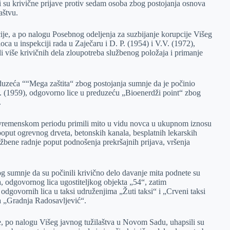
 su krivične prijave protiv sedam osoba zbog postojanja osnova
aštvu.
je, a po nalogu Posebnog odeljenja za suzbijanje korupcije Višeg
oca u inspekciji rada u Zaječaru i D. P. (1954) i V.V. (1972),
li više krivičnih dela zloupotreba službenog položaja i primanje
duzeća ““Mega zaštita“ zbog postojanja sumnje da je počinio
R. (1959), odgovorno lice u preduzeću „Bioenerdži point“ zbog
.
 vremenskom periodu primili mito u vidu novca u ukupnom iznosu
 poput ogrevnog drveta, betonskih kanala, besplatnih lekarskih
užbene radnje poput podnošenja prekršajnih prijava, vršenja
 sumnje da su počinili krivično delo davanje mita podnete su
, odgovornog lica ugostiteljkog objekta „54“, zatim
odgovornih lica u taksi udruženjima „Žuti taksi“ i „Crveni taksi
a „Gradnja Radosavljević“.
, po nalogu Višeg javnog tužilaštva u Novom Sadu, uhapsili su