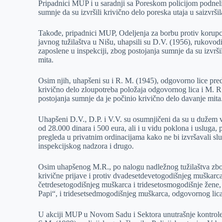
Pripadnici MUP i u saradnji sa Poreskom policijom podneli
sumnje da su izvršili krivično delo poreska utaja u saizvršil
Takođe, pripadnici MUP, Odeljenja za borbu protiv korupci
javnog tužilaštva u Nišu, uhapsili su D.V. (1956), rukovodi
zaposlene u inspekciji, zbog postojanja sumnje da su izvrši
mita.
Osim njih, uhapšeni su i R. M. (1945), odgovorno lice pre
krivično delo zloupotreba položaja odgovornog lica i M. 
postojanja sumnje da je počinio krivično delo davanje mita
Uhapšeni D.V., D.P. i V.V. su osumnjičeni da su u dužem
od 28.000 dinara i 500 eura, ali i u vidu poklona i usluga,
pregleda u privatnim ordinacijama kako ne bi izvršavali sl
inspekcijskog nadzora i drugo.
Osim uhapšenog M.R., po nalogu nadležnog tužilaštva zbog
krivične prijave i protiv dvadesetdevetogodišnjeg muškarca
četrdesetogodišnjeg muškarca i tridesetosmogodišnje žene, 
Papi“, i tridesetsedmogodišnjeg muškarca, odgovornog lic
U akciji MUP u Novom Sadu i Sektora unutrašnje kontrole