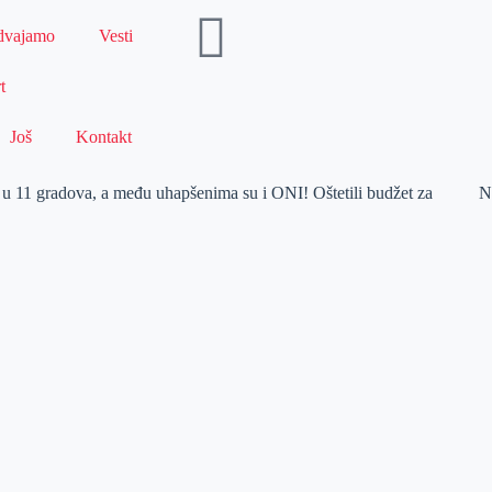
dvajamo
Vesti
t
Još
Kontakt
11 gradova, a među uhapšenima su i ONI! Oštetili budžet za
N