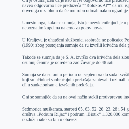
On je osumnjičen da je kao bivše odgovorno lice preduzeć
naveo odgovorno lice preduzeća ““Rolokos Al““ da mu ispo
doveo ga u zabludu da će mu robu odmah nakon ugradnje is
Umesto toga, kako se sumnja, istu je neevidentirajući je 
nepoznatim kupcima na crno za gotov novac.
U Kraljevu je uhapšeni službenici saobraćajne policajce P
(1990) zbog postojanja sumnje da su izvršili krivična dela 
Takođe se sumnja da je S. A. izvršio dva krivična dela zlo
osumnjičenima je određeno zadržavanje do 48 sati.
Sumnja se da su oni u periodu od septembra do sada izvršili
koji su učinioci saobraćajnih prekršaja zahtevali i uzimali
cilju sankcionisanja izvršenih prekršaja.
Oni se sumnjiče da su na ovaj način stekli protivpravnu im
Sedmorica muškaraca, starosti 65, 63, 52, 28, 23, 28 i 54 g
društva „Podrum Riljac“ i podrum „Biotik“ 1.320.000 koma
razdužili iako su bili u obavezi.