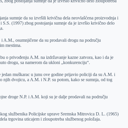
s, zbog postojanja sumnje da je izvršio krivično delo zloupotreba
nja sumnje da su izvršili krivična dela neovlašćena proizvodnja i
i S.S. (1997) zbog postojanja sumnje da je izvršio krivično delo
a.
. i A.M., osumnjičene da su prodavali drogu na području
nim mestima.
dbu o privođenju A.M. na izdržavanje kazne zatvora, kao i da je
nuto drogu, sa namerom da ukloni „konkurenciju“.
je jedan muškarac u junu ove godine prijavio policiji da su A.M. i
io njih dvojicu, a A.M. i N.P. su potom, kako se sumnja, od tog
jne droge N.P. i A.M. koji su je dalje prodavali na području
kog službenika Policijske uprave Sremska Mitrovica D. L. (1965)
­t­­­­­­­­­rgovina uticajem i zloupotreba službenog položaja.