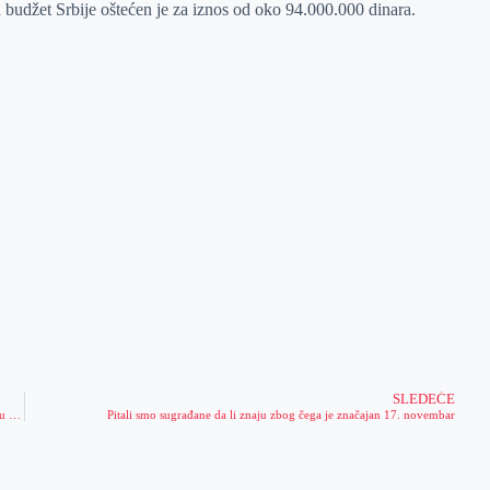
 budžet Srbije oštećen je za iznos od oko 94.000.000 dinara.
SLEDEĆE
U susret istorijskom jubileju – stogodišnjica od oslobođenja grada u Velikom ratu (PROGRAM)
Pitali smo sugrađane da li znaju zbog čega je značajan 17. novembar