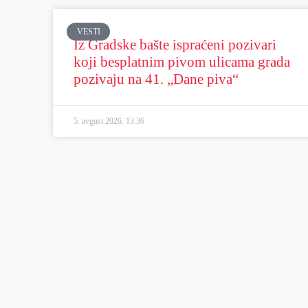
VESTI
Iz Gradske bašte ispraćeni pozivari
koji besplatnim pivom ulicama grada
pozivaju na 41. „Dane piva“
5. avgust 2026.
13:36