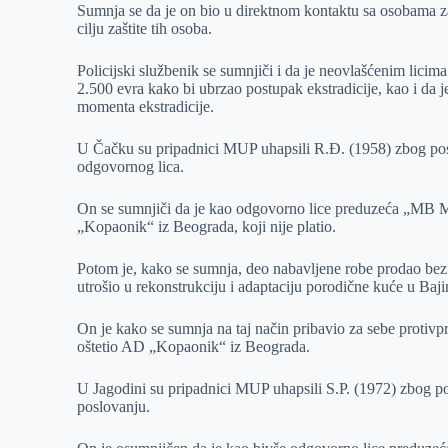
Sumnja se da je on bio u direktnom kontaktu sa osobama za 
cilju zaštite tih osoba.
Policijski službenik se sumnjiči i da je neovlašćenim licim
2.500 evra kako bi ubrzao postupak ekstradicije, kao i d
momenta ekstradicije.
U Čačku su pripadnici MUP uhapsili R.Ð. (1958) zbog post
odgovornog lica.
On se sumnjiči da je kao odgovorno lice preduzeća „MB M
„Kopaonik“ iz Beograda, koji nije platio.
Potom je, kako se sumnja, deo nabavljene robe prodao bez 
utrošio u rekonstrukciju i adaptaciju porodične kuće u Baji
On je kako se sumnja na taj način pribavio za sebe protivp
oštetio AD „Kopaonik“ iz Beograda.
U Jagodini su pripadnici MUP uhapsili S.P. (1972) zbog po
poslovanju.