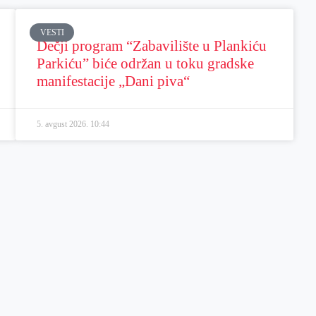
VESTI
Dečji program “Zabavilište u Plankiću
Parkiću” biće održan u toku gradske
manifestacije „Dani piva“
5. avgust 2026.
10:44