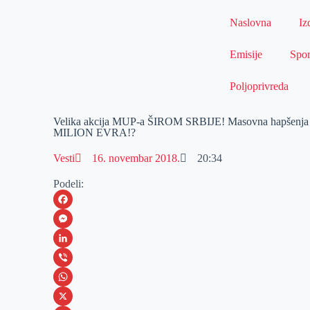
Naslovna
Iz
Emisije
Spor
Poljoprivreda
Velika akcija MUP-a ŠIROM SRBIJE! Masovna hapšenja u 
MILION EVRA!?
Vesti
16. novembar 2018.
20:34
Podeli:
F
a
M
c
e
L
e
s
i
V
b
s
n
i
W