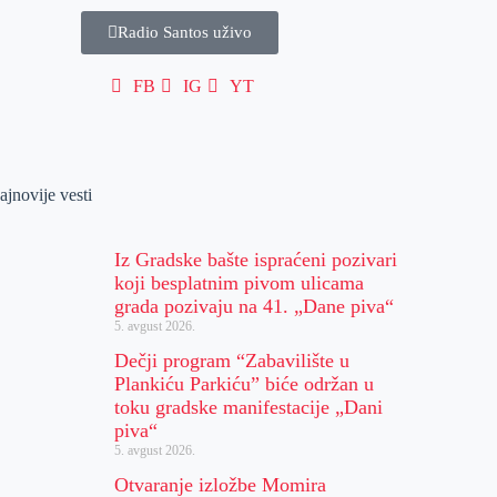
Radio Santos uživo
FB
IG
YT
ajnovije vesti
Iz Gradske bašte ispraćeni pozivari
koji besplatnim pivom ulicama
grada pozivaju na 41. „Dane piva“
5. avgust 2026.
Dečji program “Zabavilište u
Plankiću Parkiću” biće održan u
toku gradske manifestacije „Dani
piva“
5. avgust 2026.
Otvaranje izložbe Momira