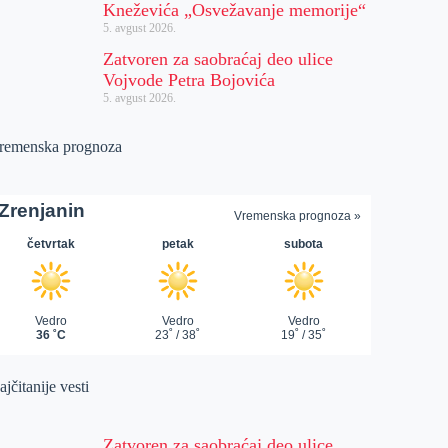
Kneževića „Osvežavanje memorije“
5. avgust 2026.
Zatvoren za saobraćaj deo ulice
Vojvode Petra Bojovića
5. avgust 2026.
remenska prognoza
jčitanije vesti
Zatvoren za saobraćaj deo ulice