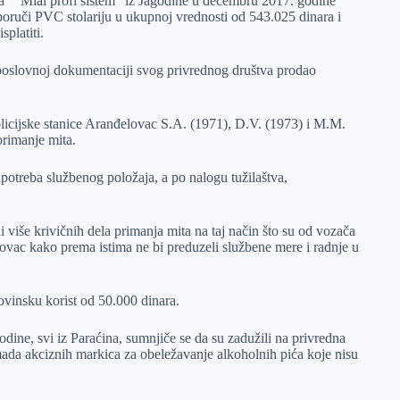
a ““Mial profi sistem“ iz Jagodine u decembru 2017. godine
ruči PVC stolariju u ukupnoj vrednosti od 543.025 dinara i
platiti.
u poslovnoj dokumentaciji svog privrednog društva prodao
olicijske stanice Aranđelovac S.A. (1971), D.V. (1973) i M.M.
primanje mita.
upotreba službenog položaja, a po nalogu tužilaštva,
 više krivičnih dela primanja mita na taj način što su od vozača
 novac kako prema istima ne bi preduzeli službene mere i radnje u
ovinsku korist od 50.000 dinara.
odine, svi iz Paraćina, sumnjiče se da su zadužili na privredna
da akciznih markica za obeležavanje alkoholnih pića koje nisu