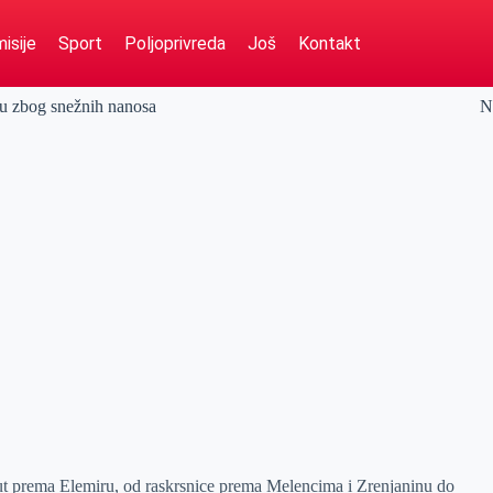
isije
Sport
Poljoprivreda
Još
Kontakt
ru zbog snežnih nanosa
N
ut prema Elemiru, od raskrsnice prema Melencima i Zrenjaninu do