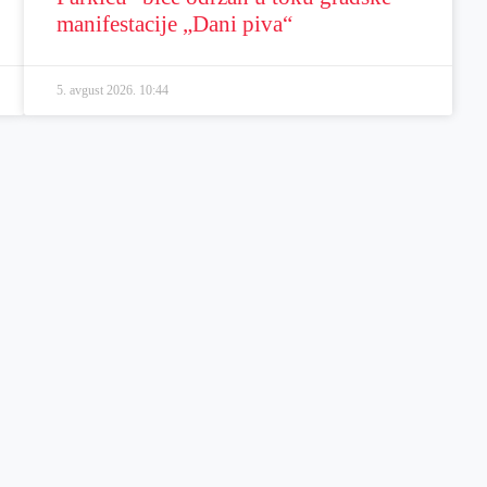
manifestacije „Dani piva“
5. avgust 2026.
10:44