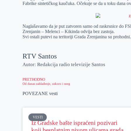
Fabrike sintetičkog kaučuka. Očekuje se da u toku dana ov
r
n
A
i
p
l
p
Naglašavamo da je put zatvoren samo od raskrsnice do FSK
Zrenjanin – Melenci – Kikinda odvija bez zastoja.
Svi ostali putevi na teritoriji Grada Zrenjanina su prohodni
RTV Santos
Autor: Redakcija radio televizije Santos
PRETHODNO
Od danas zahlađenje, uskoro i sneg
POVEZANE vesti
VESTI
Iz Gradske bašte ispraćeni pozivari
koji besplatnim pivom ulicama grada