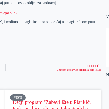
aj put bude osposobljen za saobraćaj.
V
, i molimo da naglasite da se saobraćaj na magistralnom putu
.
SLEDEĆE
Uhapšen zbog više krivičnih dela krađe
Na
VESTI
Dečji program “Zabavilište u Plankiću
Parkiću” biće održan u toku gradske