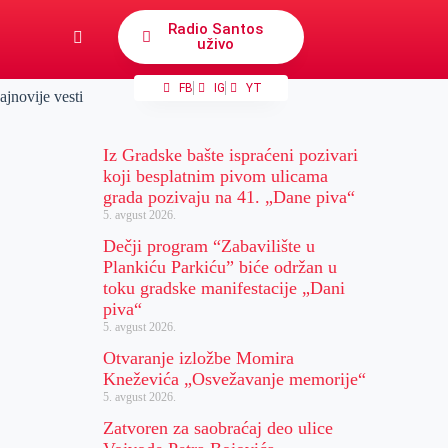
Radio Santos
uživo
FB
IG
YT
ajnovije vesti
Iz Gradske bašte ispraćeni pozivari
koji besplatnim pivom ulicama
grada pozivaju na 41. „Dane piva“
5. avgust 2026.
Dečji program “Zabavilište u
Plankiću Parkiću” biće održan u
toku gradske manifestacije „Dani
piva“
5. avgust 2026.
Otvaranje izložbe Momira
Kneževića „Osvežavanje memorije“
5. avgust 2026.
Zatvoren za saobraćaj deo ulice