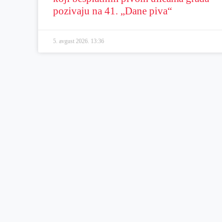
pozivaju na 41. „Dane piva“
5. avgust 2026.
13:36