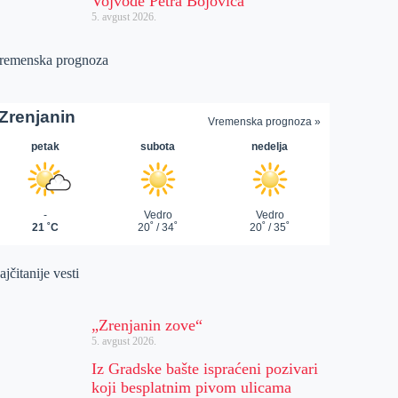
Vojvode Petra Bojovića
5. avgust 2026.
remenska prognoza
jčitanije vesti
„Zrenjanin zove“
5. avgust 2026.
Iz Gradske bašte ispraćeni pozivari
koji besplatnim pivom ulicama