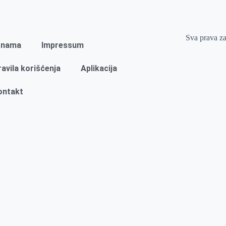
Sva prava z
 nama
Impressum
ravila korišćenja
Aplikacija
ontakt
Naslovna