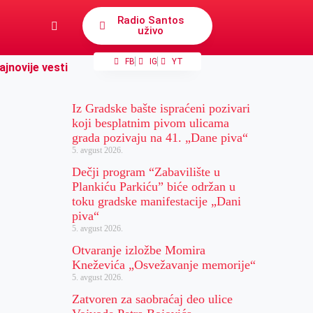
Radio Santos
uživo
FB
IG
YT
ajnovije vesti
Iz Gradske bašte ispraćeni pozivari
koji besplatnim pivom ulicama
grada pozivaju na 41. „Dane piva“
5. avgust 2026.
Dečji program “Zabavilište u
Plankiću Parkiću” biće održan u
toku gradske manifestacije „Dani
piva“
5. avgust 2026.
Otvaranje izložbe Momira
Kneževića „Osvežavanje memorije“
5. avgust 2026.
Zatvoren za saobraćaj deo ulice