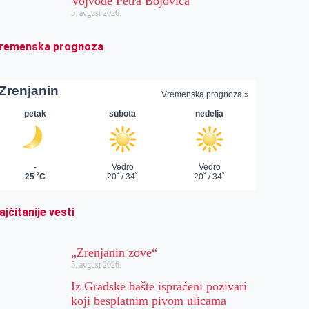
Vojvode Petra Bojovića
5. avgust 2026.
remenska prognoza
ajčitanije vesti
„Zrenjanin zove“
5. avgust 2026.
Iz Gradske bašte ispraćeni pozivari
koji besplatnim pivom ulicama