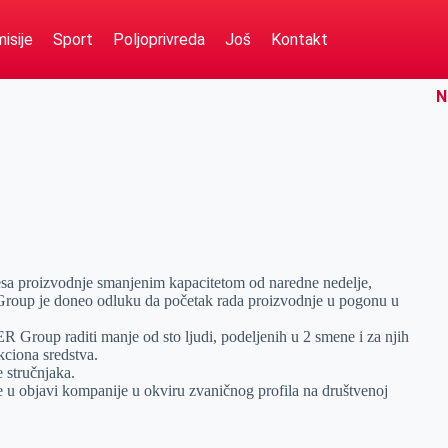
isije
Sport
Poljoprivreda
Još
Kontakt
N
esa proizvodnje smanjenim kapacitetom od naredne nedelje,
roup je doneo odluku da početak rada proizvodnje u pogonu u
up raditi manje od sto ljudi, podeljenih u 2 smene i za njih
kciona sredstva.
e stručnjaka.
se u objavi kompanije u okviru zvaničnog profila na društvenoj