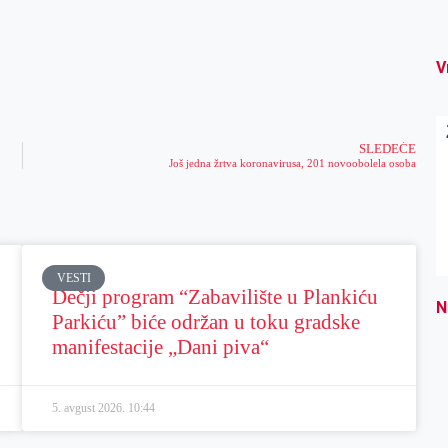
V
SLEDEĆE
Još jedna žrtva koronavirusa, 201 novoobolela osoba
VESTI
Dečji program “Zabavilište u Plankiću
N
Parkiću” biće održan u toku gradske
manifestacije „Dani piva“
5. avgust 2026.
10:44