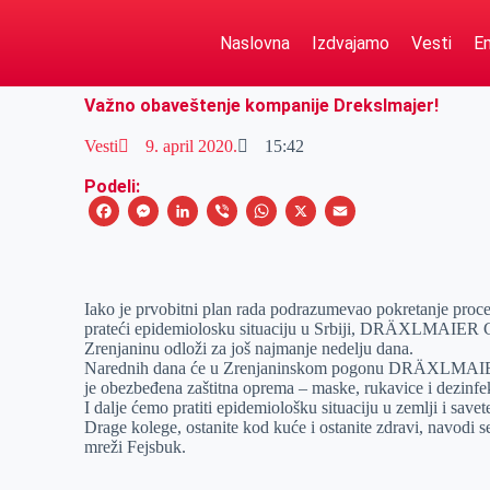
Naslovna
Izdvajamo
Vesti
Em
Važno obaveštenje kompanije Drekslmajer!
Vesti
9. april 2020.
15:42
Podeli:
F
M
L
V
W
X
E
a
e
i
i
h
m
c
s
n
b
a
a
e
s
k
e
t
i
Iako je prvobitni plan rada podrazumevao pokretanje proc
prateći epidemiolosku situaciju u Srbiji, DRÄXLMAIER G
b
e
e
r
s
l
Zrenjaninu odloži za još najmanje nedelju dana.
o
n
d
A
Narednih dana će u Zrenjaninskom pogonu DRÄXLMAIER Gro
je obezbeđena zaštitna oprema – maske, rukavice i dez
infe
o
g
I
p
I dalje ćemo pratiti epidemiološku situaciju u zemlji i savet
k
e
n
p
Drage kolege, ostanite kod kuće i ostanite zdravi, navodi 
mreži Fejsbuk.
r