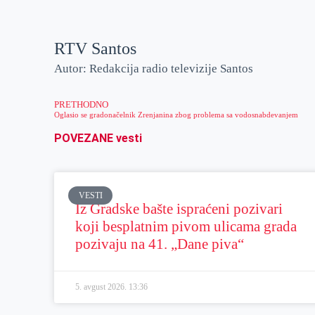
RTV Santos
Autor: Redakcija radio televizije Santos
PRETHODNO
Oglasio se gradonačelnik Zrenjanina zbog problema sa vodosnabdevanjem
POVEZANE vesti
VESTI
Iz Gradske bašte ispraćeni pozivari
koji besplatnim pivom ulicama grada
pozivaju na 41. „Dane piva“
5. avgust 2026.
13:36