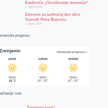
Kneževića „Osvežavanje memorije“
5. avgust 2026.
Zatvoren za saobraćaj deo ulice
Vojvode Petra Bojovića
5. avgust 2026.
remenska prognoza
jčitanije vesti
„Zrenjanin zove“