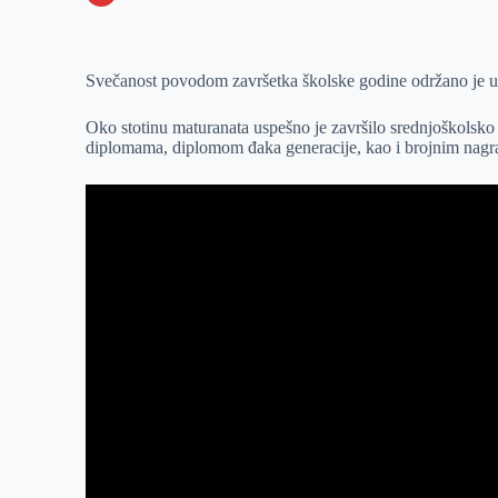
o
n
e
e
a
E
k
g
d
r
t
m
Svečanost povodom završetka školske godine održano je u 
e
I
s
a
r
n
A
i
Oko stotinu maturanata uspešno je završilo srednjoškolsko
p
l
diplomama, diplomom đaka generacije, kao i brojnim nagr
p