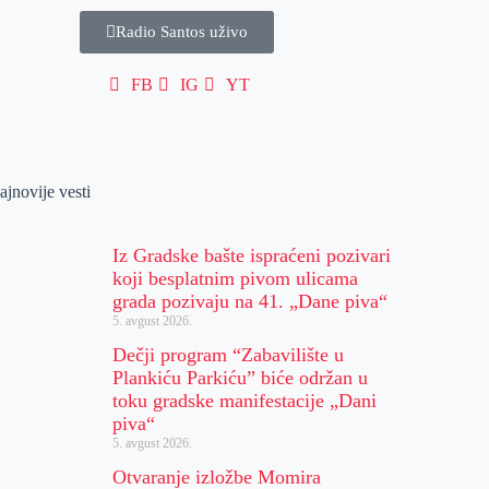
Radio Santos uživo
FB
IG
YT
ajnovije vesti
Iz Gradske bašte ispraćeni pozivari
koji besplatnim pivom ulicama
grada pozivaju na 41. „Dane piva“
5. avgust 2026.
Dečji program “Zabavilište u
Plankiću Parkiću” biće održan u
toku gradske manifestacije „Dani
piva“
5. avgust 2026.
Otvaranje izložbe Momira