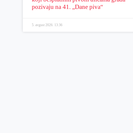
pozivaju na 41. „Dane piva“
5. avgust 2026.
13:36