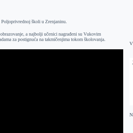
Poljoprivrednoj školi u Zrenjaninu.
 obrazovanje, a najbolji učenici nagrađeni su Vukovim
adama za postignuća na takmičenjima tokom školovanja.
V
Na