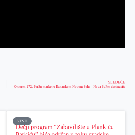
SLEDEĆE
Otvoren 172. PerSu market u Banatskom Novom Selu – Nova SuPer destinacija
VESTI
Dečji program “Zabavilište u Plankiću
Parkiću” biće održan u toku gradske