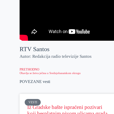
RTV Santos
Autor: Redakcija radio televizije Santos
PRETHODNO
Obavlja se žetva ječma u Srednjobanatskom okrugu
POVEZANE vesti
VESTI
Iz Gradske bašte ispraćeni pozivari
koji besplatnim pivom ulicama grada