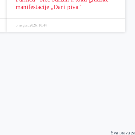
manifestacije „Dani piva“
5. avgust 2026.
10:44
Sva prava z