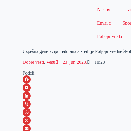
Naslovna
Iz
Emisije
Spor
Poljoprivreda
Uspešna generacija maturanata srednje Poljoprivredne ško
Dobre vesti
,
Vesti
23. jun 2023.
18:23
Podeli:
F
a
M
c
e
L
e
s
i
V
b
s
n
i
W
o
e
k
b
h
X