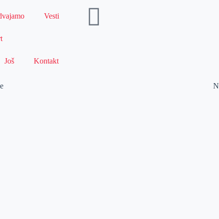
dvajamo
Vesti
t
Još
Kontakt
le
N