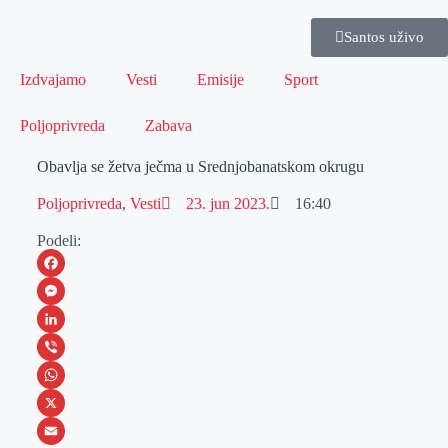
Santos uživo
Izdvajamo
Vesti
Emisije
Sport
Poljoprivreda
Zabava
Obavlja se žetva ječma u Srednjobanatskom okrugu
Poljoprivreda
,
Vesti
23. jun 2023.
16:40
Podeli:
F
a
M
c
e
L
e
s
i
V
b
s
n
i
W
o
e
k
b
h
X