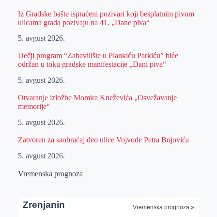
Iz Gradske bašte ispraćeni pozivari koji besplatnim pivom
ulicama grada pozivaju na 41. „Dane piva“
5. avgust 2026.
Dečji program “Zabavilište u Plankiću Parkiću” biće
održan u toku gradske manifestacije „Dani piva“
5. avgust 2026.
Otvaranje izložbe Momira Kneževića „Osvežavanje
memorije“
5. avgust 2026.
Zatvoren za saobraćaj deo ulice Vojvode Petra Bojovića
5. avgust 2026.
Vremenska prognoza