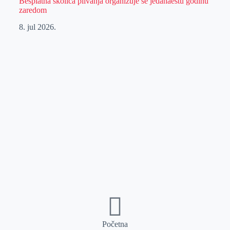
Besplatna školica plivanja organizuje se jedanaestu godinu
zaredom
8. jul 2026.
Početna