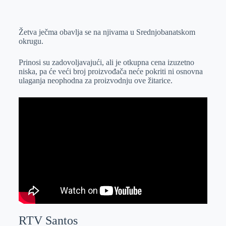
o
n
e
e
a
E
k
g
d
r
t
m
Žetva ječma obavlja se na njivama u Srednjobanatskom
e
I
s
a
okrugu.
r
n
A
i
p
l
Prinosi su zadovoljavajući, ali je otkupna cena izuzetno
niska, pa će veći broj proizvođača neće pokriti ni osnovna
p
ulaganja neophodna za proizvodnju ove žitarice.
RTV Santos