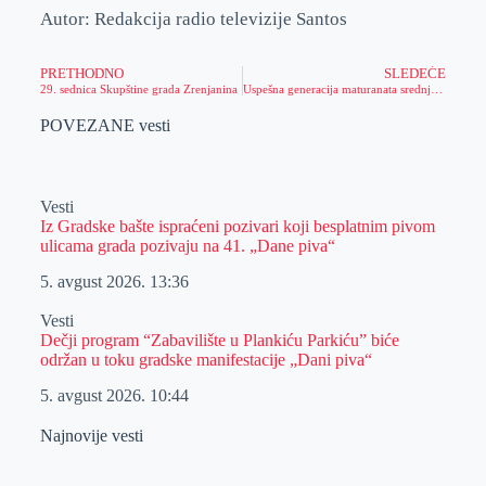
Autor: Redakcija radio televizije Santos
PRETHODNO
SLEDEĆE
29. sednica Skupštine grada Zrenjanina
Uspešna generacija maturanata srednje Poljoprivredne škole
POVEZANE vesti
Vesti
Iz Gradske bašte ispraćeni pozivari koji besplatnim pivom
ulicama grada pozivaju na 41. „Dane piva“
5. avgust 2026.
13:36
Vesti
Dečji program “Zabavilište u Plankiću Parkiću” biće
održan u toku gradske manifestacije „Dani piva“
5. avgust 2026.
10:44
Najnovije vesti