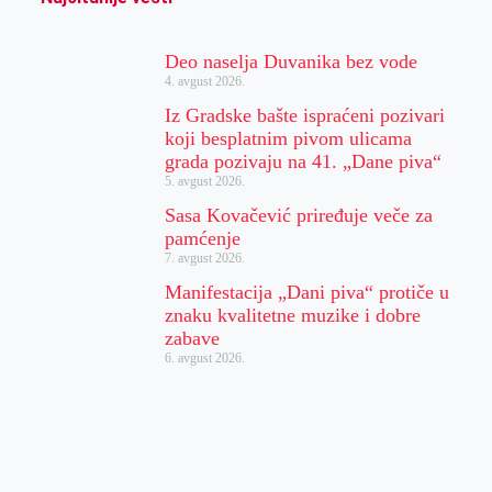
Deo naselja Duvanika bez vode
4. avgust 2026.
Iz Gradske bašte ispraćeni pozivari
koji besplatnim pivom ulicama
grada pozivaju na 41. „Dane piva“
5. avgust 2026.
Sasa Kovačević priređuje veče za
pamćenje
7. avgust 2026.
Manifestacija „Dani piva“ protiče u
znaku kvalitetne muzike i dobre
zabave
6. avgust 2026.