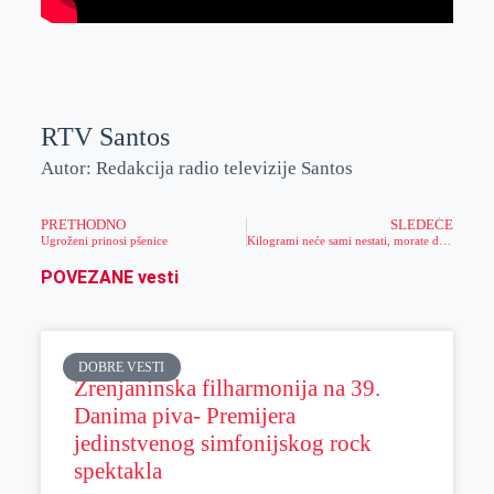
RTV Santos
Autor: Redakcija radio televizije Santos
PRETHODNO
SLEDEĆE
Ugroženi prinosi pšenice
Kilogrami neće sami nestati, morate da se aktivirate (Video)
POVEZANE vesti
DOBRE VESTI
Zrenjaninska filharmonija na 39.
Danima piva- Premijera
jedinstvenog simfonijskog rock
spektakla