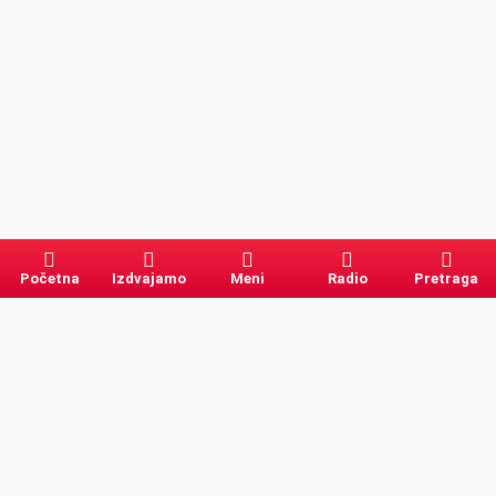
Početna
Izdvajamo
Meni
Radio
Pretraga
Pretraga
Kategorije