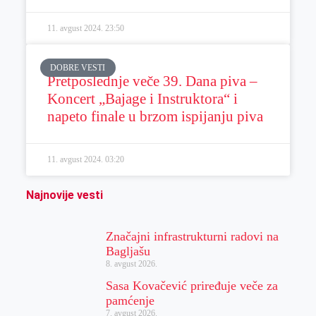
11. avgust 2024.
23:50
DOBRE VESTI
Pretposlednje veče 39. Dana piva –
Koncert „Bajage i Instruktora“ i
napeto finale u brzom ispijanju piva
11. avgust 2024.
03:20
Najnovije vesti
Značajni infrastrukturni radovi na
Bagljašu
8. avgust 2026.
Sasa Kovačević priređuje veče za
pamćenje
7. avgust 2026.