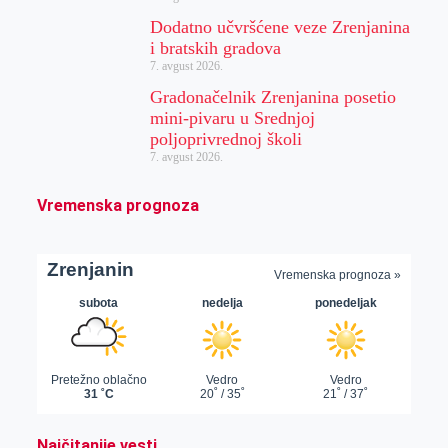
Dodatno učvršćene veze Zrenjanina
i bratskih gradova
7. avgust 2026.
Gradonačelnik Zrenjanina posetio
mini-pivaru u Srednjoj
poljoprivrednoj školi
7. avgust 2026.
Vremenska prognoza
Najčitanije vesti