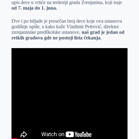
upis dece u vrtiće na teritoriji grada Zrenjanina, koji traje
r
n
A
i
od 7. maja do 1. juna.
p
l
Dve i po hiljade je prosečan broj dece koje ova ustanova
p
godišnje upiše, a kako kaže Vladimir Petrović, direktor
zrenjaninske predškolske ustanove,
naš grad je jedan od
retkih gradova gde ne postoji lista čekanja.