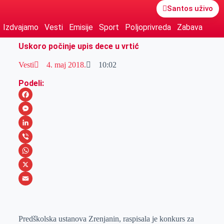
Santos uživo
Izdvajamo
Vesti
Emisije
Sport
Poljoprivreda
Zabava
Uskoro počinje upis dece u vrtić
Vesti
4. maj 2018.
10:02
Podeli:
F
a
M
c
e
L
e
s
i
V
b
s
n
i
W
o
e
k
b
h
X
o
n
e
e
a
E
k
g
d
r
t
m
Predškolska ustanova Zrenjanin, raspisala je konkurs za
e
I
s
a