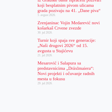
koji besplatnim pivom ulicama
grada pozivaju na 41. „Dane piva“
5. avgust 2026.
Zrenjaninac Vojin Medarević novi
košarkaš Crvene zvezde
30. jul 2026.
Turnir koji spaja sve generacije:
„Naši drugovi 2026“ od 15.
avgusta u Stajićevu
21. jul 2026.
Mesarović i Salapura sa
predstavnicima „Dräxlmaiera“:
Novi projekti i očuvanje radnih
mesta u fokusu
29. jul 2026.