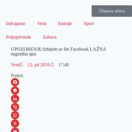
Santos uživo
Izdvajamo
Vesti
Emisije
Sport
Poljoprivreda
Zabava
UPOZORENJE:Srbijom se širi Facebook LAŽNA
nagradna igra
Vesti
12. jul 2019.
17:48
Podeli:
F
a
M
c
e
L
e
s
i
V
b
s
n
i
W
o
e
k
b
h
X