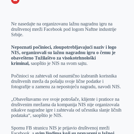
o
n
e
e
a
E
k
g
d
r
t
m
Ne nasedajte na organizovanu lažnu nagradnu igru na
e
I
s
a
društvenoj mreži Facebook pod logom Naftne industrije
r
n
A
i
Srbije.
p
l
Nepoznati počinioci, zloupotrebljavajući naziv i logo
p
NIS, organizovali su lažnu nagradnu igru o čemu je
obavešteno Tužilaštvo za visokotehnološki
kriminal,
saopštio je NIS na svom sajtu.
Počinioci su zahtevali od nasumično izabranih korisnika
društvenih mreža da pošalju svoje lične podatke i
fotografije u zamenu za nepostojeću nagradu, navodi NIS.
„Obaveštavamo sve svoje potrošače, klijente i pratioce na
društvenim mrežama da kompanija NIS nije organizovala
nikakve nagradne igre i zahtevala od učesnika slanje ličnih
podataka“, saopštio je NIS.
Spornu FB stranicu NIS je prijavio društvenoj mreži
Facebook, a
svim ljudima koji su prevareni u lažnoj