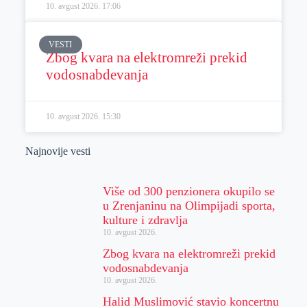
10. avgust 2026.
17:06
VESTI
Zbog kvara na elektromreži prekid
vodosnabdevanja
10. avgust 2026.
15:30
Najnovije vesti
Više od 300 penzionera okupilo se
u Zrenjaninu na Olimpijadi sporta,
kulture i zdravlja
10. avgust 2026.
Zbog kvara na elektromreži prekid
vodosnabdevanja
10. avgust 2026.
Halid Muslimović stavio koncertnu