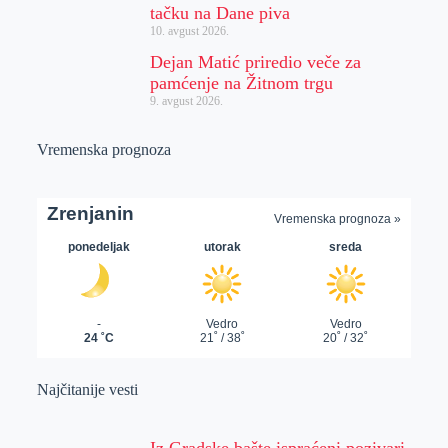
tačku na Dane piva
10. avgust 2026.
Dejan Matić priredio veče za
pamćenje na Žitnom trgu
9. avgust 2026.
Vremenska prognoza
Najčitanije vesti
Iz Gradske bašte ispraćeni pozivari