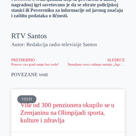
nagradnoj igri savetovano je da se obrate policijskoj
stanici ili Povereniku za informacije od javnog značaja
i zaštitu podataka o ličnosti.
RTV Santos
Autor: Redakcija radio televizije Santos
PRETHODNO
SLEDEĆE
Ponovo ceo grad ostaje bez vode!
Snimljeno novo izdanje emisije „Agročas“
POVEZANE vesti
VESTI
Više od 300 penzionera okupilo se u
Zrenjaninu na Olimpijadi sporta,
kulture i zdravlja