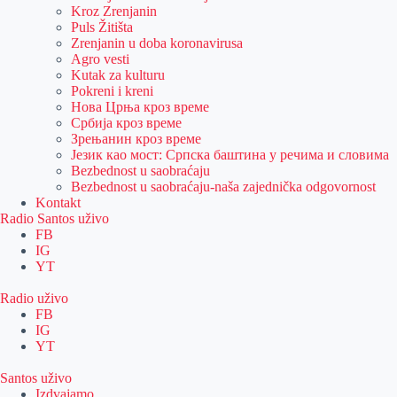
Kroz Zrenjanin
Puls Žitišta
Zrenjanin u doba koronavirusa
Agro vesti
Kutak za kulturu
Pokreni i kreni
Нова Црња кроз време
Србија кроз време
Зрењанин кроз време
Језик као мост: Српска баштина у речима и словима
Bezbednost u saobraćaju
Bezbednost u saobraćaju-naša zajednička odgovornost
Kontakt
Radio Santos uživo
FB
IG
YT
Radio uživo
FB
IG
YT
Santos uživo
Izdvajamo