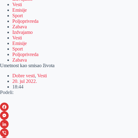
Vesti
Emisije
Sport
Poljoprivreda
Zabava
Izdvajamo
Vesti
Emisije
Sport
Poljoprivreda
Zabava
Umetnost kao smisao života
Dobre vesti
,
Vesti
20. jul 2022.
18:44
Podeli:
F
a
M
c
e
L