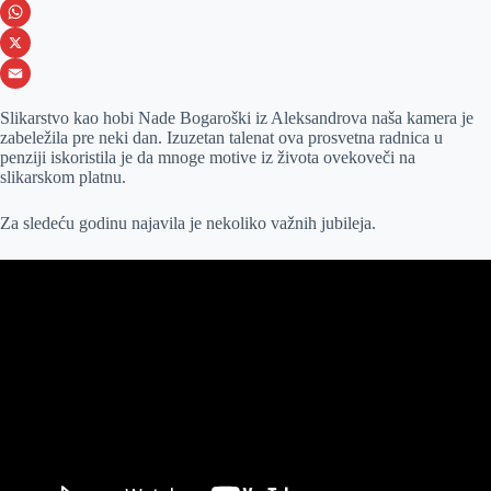
e
s
i
V
b
s
n
i
W
o
e
k
b
h
X
o
n
e
e
a
E
Slikarstvo kao hobi Nade Bogaroški iz Aleksandrova naša kamera je
k
g
d
r
t
m
zabeležila pre neki dan. Izuzetan talenat ova prosvetna radnica u
penziji iskoristila je da mnoge motive iz života ovekoveči na
e
I
s
a
slikarskom platnu.
r
n
A
i
Za sledeću godinu najavila je nekoliko važnih jubileja.
p
l
p