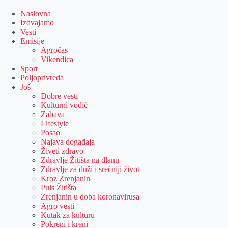
Skip
to
Naslovna
content
Izdvajamo
Vesti
Emisije
Agročas
Vikendica
Sport
Poljoprivreda
Još
Dobre vesti
Kulturni vodič
Zabava
Lifestyle
Posao
Najava događaja
Živeti zdravo
Zdravlje Žitišta na dlanu
Zdravlje za duži i srećniji život
Kroz Zrenjanin
Puls Žitišta
Zrenjanin u doba koronavirusa
Agro vesti
Kutak za kulturu
Pokreni i kreni