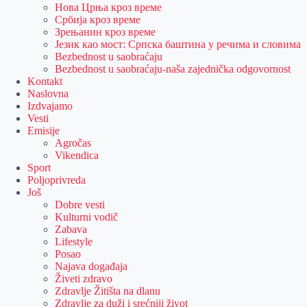
Нова Црња кроз време
Србија кроз време
Зрењанин кроз време
Језик као мост: Српска баштина у речима и словима
Bezbednost u saobraćaju
Bezbednost u saobraćaju-naša zajednička odgovornost
Kontakt
Naslovna
Izdvajamo
Vesti
Emisije
Agročas
Vikendica
Sport
Poljoprivreda
Još
Dobre vesti
Kulturni vodič
Zabava
Lifestyle
Posao
Najava događaja
Živeti zdravo
Zdravlje Žitišta na dlanu
Zdravlje za duži i srećniji život