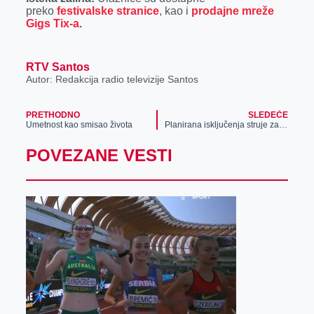
preko
festivalske stranice
, kao i
prodajne mreže
Gigs Tix-a
.
RTV Santos
Autor: Redakcija radio televizije Santos
PRETHODNO
SLEDEĆE
Umetnost kao smisao života
Planirana isključenja struje za 21. jul
POVEZANE VESTI