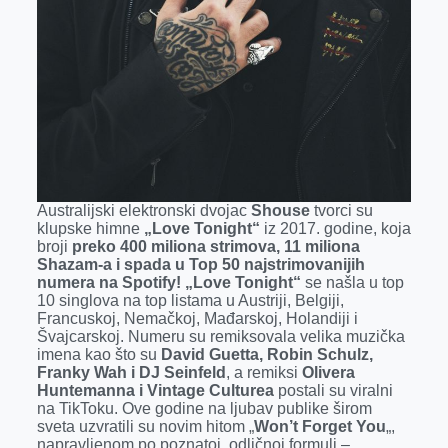
Australijski elektronski dvojac
Shouse
tvorci su
klupske himne
„Love Tonight“
iz 2017. godine, koja
broji
preko 400 miliona strimova, 11 miliona
Shazam-a i spada u Top 50 najstrimovanijih
numera na Spotify!
„Love Tonight“
se našla u top
10 singlova na top listama u Austriji, Belgiji,
Francuskoj, Nemačkoj, Mađarskoj, Holandiji i
Švajcarskoj. Numeru su remiksovala velika muzička
imena kao što su
David Guetta, Robin Schulz,
Franky Wah i DJ Seinfeld
, a remiksi
Olivera
Huntemanna i Vintage Culturea
postali su viralni
na TikToku. Ove godine na ljubav publike širom
sveta uzvratili su novim hitom „
Won’t Forget You
„,
napravljenom po poznatoj, odličnoj formuli –