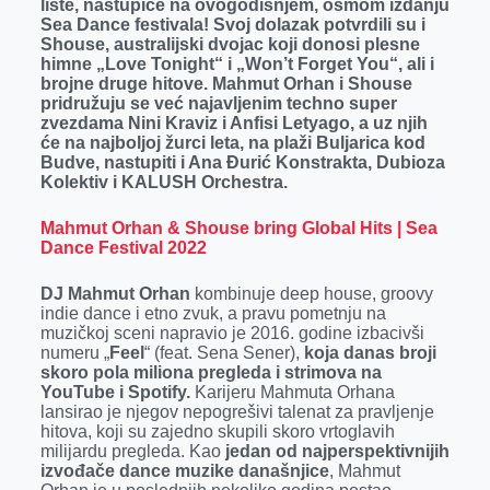
liste,
nastupiće na ovogodišnjem, osmom izdanju
Sea Dance festivala! Svoj dolazak potvrdili su i
o
g
I
p
Shouse, australijski dvojac koji donosi plesne
k
e
n
p
himne „Love Tonight“ i „Won’t Forget You“, ali i
brojne druge hitove. Mahmut Orhan i Shouse
r
pridružuju se već najavljenim techno super
zvezdama Nini Kraviz i Anfisi Letyago, a uz njih
će na najboljoj žurci leta, na plaži Buljarica kod
Budve, nastupiti i Ana Đurić Konstrakta, Dubioza
Kolektiv i KALUSH Orchestra.
Mahmut Orhan & Shouse bring Global Hits | Sea
Dance Festival 2022
DJ Mahmut Orhan
kombinuje deep house, groovy
indie dance i etno zvuk, a pravu pometnju na
muzičkoj sceni napravio je 2016. godine izbacivši
numeru „
Feel
“ (feat. Sena Sener),
koja danas broji
skoro pola miliona pregleda i strimova na
YouTube i Spotify.
Karijeru Mahmuta Orhana
lansirao je njegov nepogrešivi talenat za pravljenje
hitova, koji su zajedno skupili skoro vrtoglavih
milijardu pregleda. Kao
jedan od najperspektivnijih
izvođače dance muzike današnjice
, Mahmut