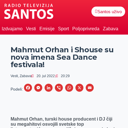
Santos uživo
Izdvajamo
Vesti
Emisije
Sport
Poljoprivreda
Zabava
Mahmut Orhan i Shouse su
nova imena Sea Dance
festivala!
Vesti
,
Zabava
20. jul 2022.
20:29
F
M
L
V
W
X
E
Podeli:
a
e
i
i
h
m
c
s
n
b
a
a
e
s
k
e
t
i
Mahmut Orhan
, turski house producent i DJ
č
iji
b
e
e
r
s
l
su megahitovi osvojili svetske top
o
n
d
A