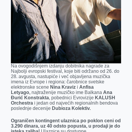
Na ovogodišnjem izdanju dobitnika nagrade za
Najbolji evropski festival, koje biti održano od 26. do
28. avgusta, nastupiće i već objavljena muzička
imena iz Evrope i regiona: čarobnice svetske
elektronske scene
Nina Kraviz
i
Anfisa
Letyago,
najtraženije muzičko ime Balkana
Ana
Đurić Konstrakta
, pobednici Evrovizije
KALUSH
Orchestra
i jedan od najvećih regionalnih bendova
poslednje decenije
Dubioza Kolektiv.
Ograničen kontingent ulaznica
po poklon ceni od
3.290 dinara, uz 40 odsto popusta, u prodaji je do
isteka zaliha!
Ulaznice su dostupne