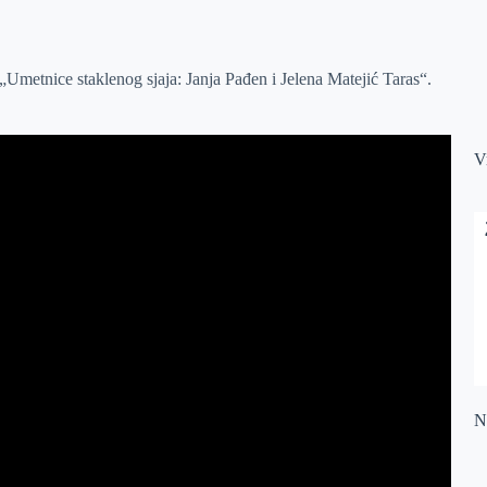
Umetnice staklenog sjaja: Janja Pađen i Jelena Matejić Taras“.
V
Na