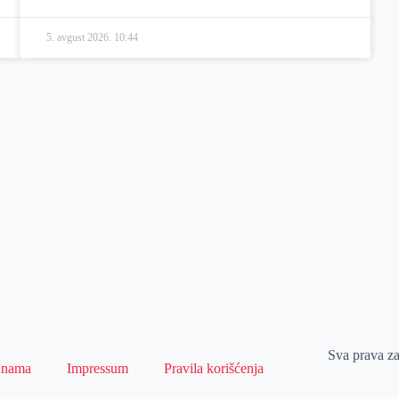
5. avgust 2026.
10:44
Sva prava z
 nama
Impressum
Pravila korišćenja