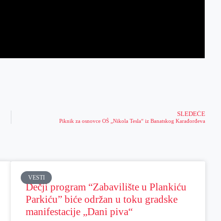
SLEDEĆE
Piknik za osnovce OŠ „Nikola Tesla“ iz Banatskog Karađorđeva
VESTI
Dečji program “Zabavilište u Plankiću
Parkiću” biće održan u toku gradske
manifestacije „Dani piva“