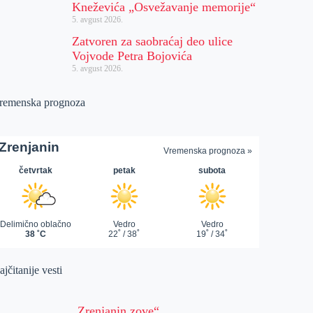
Kneževića „Osvežavanje memorije“
5. avgust 2026.
Zatvoren za saobraćaj deo ulice
Vojvode Petra Bojovića
5. avgust 2026.
remenska prognoza
jčitanije vesti
„Zrenjanin zove“