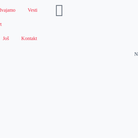
dvajamo
Vesti
t
Još
Kontakt
N