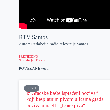
RTV Santos
Autor: Redakcija radio televizije Santos
PRETHODNO
Novo slavlje u Elemiru
POVEZANE vesti
VESTI
Iz Gradske bašte ispraćeni pozivari
koji besplatnim pivom ulicama grada
pozivaju na 41. „Dane piva“