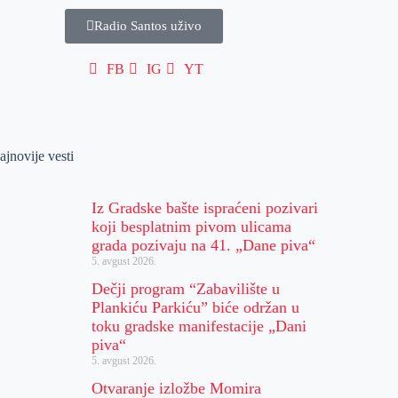
Radio Santos uživo
FB
IG
YT
ajnovije vesti
Iz Gradske bašte ispraćeni pozivari
koji besplatnim pivom ulicama
grada pozivaju na 41. „Dane piva“
5. avgust 2026.
Dečji program “Zabavilište u
Plankiću Parkiću” biće održan u
toku gradske manifestacije „Dani
piva“
5. avgust 2026.
Otvaranje izložbe Momira