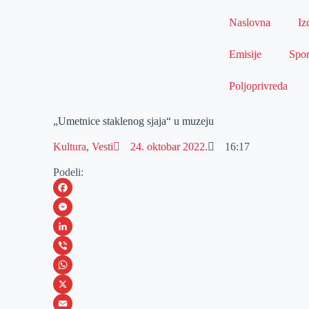
Naslovna
Iz
Emisije
Spor
Poljoprivreda
„Umetnice staklenog sjaja“ u muzeju
Kultura
,
Vesti
24. oktobar 2022.
16:17
Podeli:
F
a
M
c
e
L
e
s
i
V
b
s
n
i
W
o
e
k
b
h
X