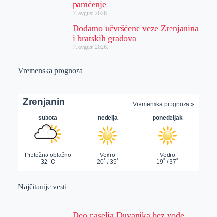
pamćenje
7. avgust 2026.
Dodatno učvršćene veze Zrenjanina
i bratskih gradova
7. avgust 2026.
Vremenska prognoza
Najčitanije vesti
Deo naselja Duvanika bez vode