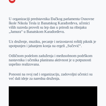
o
n
e
e
a
E
k
g
d
r
t
m
U organizaciji predstavnika Đačkog parlamenta Osnovne
e
I
s
a
škole Nikola Tesla iz Banatskog Karađorđeva, učenici
r
n
A
i
viših razreda proveli su lep dan u prirodi na ribnjaku
„Jamura“ u Banatskom Karađorđevu.
p
l
p
Uz druženje, muziku, pecanje i neizostavni roštilj piknik je
upotpunjen i jahanjem konja na ergeli „Sučević“.
Odličnom podelom zaduženja i međusobnom podrškom
nastavnika i učenika planirana aktivnost je u potpunosti
uspešno realizovana.
Ponosni na svoj rad i organizaciju, zadovoljni učenici su
već dali ideje za naredna druženja.