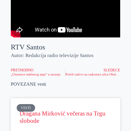
RTV Santos
Autor: Redakcija radio televizije Santos
PRETHODNO
SLEDEĆE
„Umetnice staklenog sjaja“ u muzeju
Počeli radovi na raskrsnici ulica Obala Sonje Marinković – Obilićeva, postavljaju se instalacije za semafore, investicija iz sredstava Pokrajine
POVEZANE vesti
VESTI
Dragana Mirković večeras na Trgu
slobode