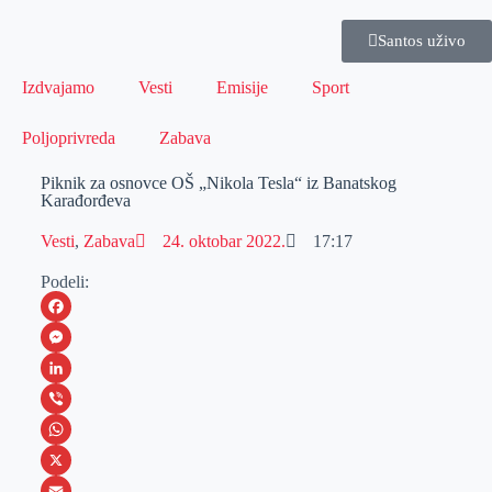
Santos uživo
Izdvajamo
Vesti
Emisije
Sport
Poljoprivreda
Zabava
Piknik za osnovce OŠ „Nikola Tesla“ iz Banatskog
Karađorđeva
Vesti
,
Zabava
24. oktobar 2022.
17:17
Podeli:
F
a
M
c
e
L
e
s
i
V
b
s
n
i
W
o
e
k
b
h
X