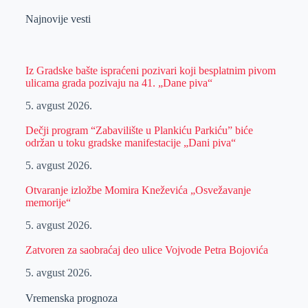
Najnovije vesti
Iz Gradske bašte ispraćeni pozivari koji besplatnim pivom
ulicama grada pozivaju na 41. „Dane piva“
5. avgust 2026.
Dečji program “Zabavilište u Plankiću Parkiću” biće
održan u toku gradske manifestacije „Dani piva“
5. avgust 2026.
Otvaranje izložbe Momira Kneževića „Osvežavanje
memorije“
5. avgust 2026.
Zatvoren za saobraćaj deo ulice Vojvode Petra Bojovića
5. avgust 2026.
Vremenska prognoza