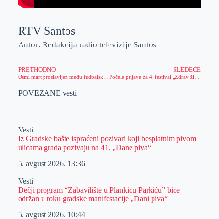
RTV Santos
Autor: Redakcija radio televizije Santos
PRETHODNO
SLEDEĆE
Osmi mart proslavljen među fudbalskim sudijama u Zrenjaninu
Počele prijave za 4. festival „Zdrav život“
POVEZANE vesti
Vesti
Iz Gradske bašte ispraćeni pozivari koji besplatnim pivom
ulicama grada pozivaju na 41. „Dane piva“
5. avgust 2026.
13:36
Vesti
Dečji program “Zabavilište u Plankiću Parkiću” biće
održan u toku gradske manifestacije „Dani piva“
5. avgust 2026.
10:44