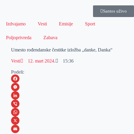
Santos uživo
Izdvajamo
Vesti
Emisije
Sport
Poljoprivreda
Zabava
Umesto rođendanske čestitke izložba „danke, Danka“
Vesti
12. mart 2024.
15:36
Podeli:
F
a
M
c
e
L
e
s
i
V
b
s
n
i
W
o
e
k
b
h
X