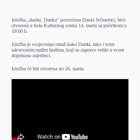
o
n
e
e
a
E
k
g
d
r
t
m
Izložba „danke, Danka“ posvećena Danki Ječmenici, biće
e
I
s
a
otvorena u holu Kulturnog centra 14. marta sa početkom u
r
n
A
i
19:00 h.
p
l
Izložba je svojevrstan omaž kako Danki, tako i svim
p
takozvanim malim ljudima, koji su zapravo veliki u svom
doprinosu zajednici.
Izložba će biti otvorena do 26. marta.